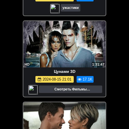
ужастики
HD
1:31:47
Цунами 3D
2024-08-15 21:01
17.1K
Смотреть Фильмы
Онлайн.Трейлеры.Кино.