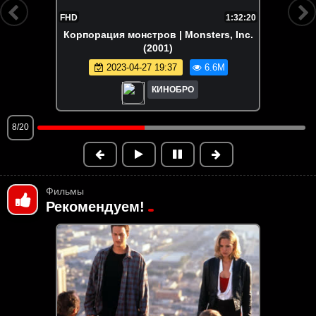
1:32:20
FHD
1
s, Inc.
Зверополис | Zootopia (2016)
2024-12-16 19:01
6.5M
M
КИНОБРО
9/20
Фильмы
Рекомендуем!