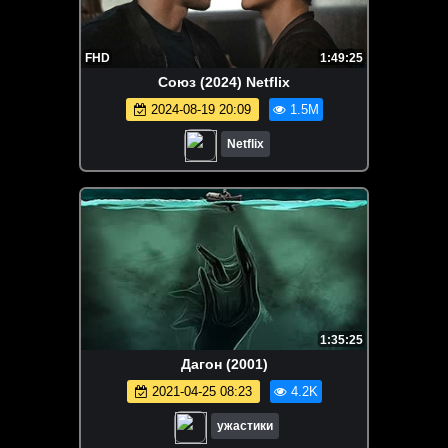
FHD
1:49:25
Союз (2024) Netflix
2024-08-19 20:09
1.5M
Netflix
1:35:25
Дагон (2001)
2021-04-25 08:23
4.2K
ужастики