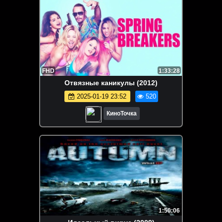
FHD
1:33:28
Отвязные каникулы (2012)
2025-01-19 23:52
520
КиноТочка
1:50:06