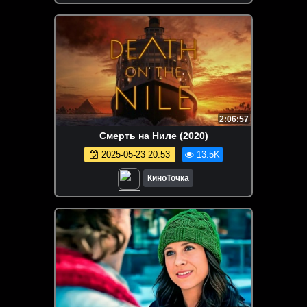
2:06:57
Смерть на Ниле (2020)
2025-05-23 20:53
13.5K
КиноТочка