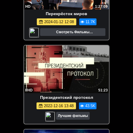
HD
1:27:09
Перекрёсток миров
2024-01-12 12:08
11.7K
Смотреть Фильмы
Онлайн.Трейлеры.Кино.
FHD
51:23
Президентский протокол
2022-12-16 13:48
43.5K
Лучшие фильмы