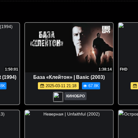
1:50:01
1:38:14
FHD
list (1994)
База «Клейтон» | Basic (2003)
.8K
2025-03-11 21:18
67.8K
КИНОБРО