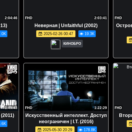
2:04:46
FHD
2:03:41
FHD
13)
Неверная | Unfaithful (2002)
Остров
.0K
2025-02-26 00:47
19.3K
КИНОБРО
1:49:43
FHD
1:22:29
FHD
(2011)
Искусственный интеллект. Доступ
Вторж
неограничен | I.T. (2016)
.6K
2025-05-30 20:29
178.8K