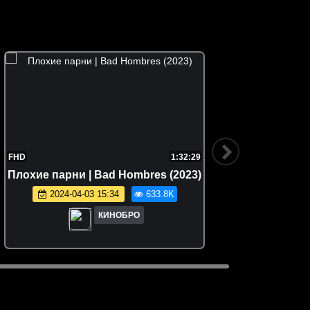
FHD
1:32:29
FHD
Плoxие пapни | Bad Hombres (2023)
Ме
2024-04-03 15:34
633.8K
КИНОБРО