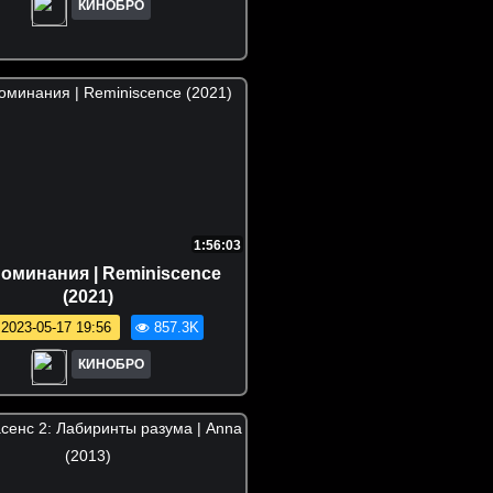
КИНОБРО
1:56:03
оминания | Reminiscence
(2021)
2023-05-17 19:56
857.3K
КИНОБРО