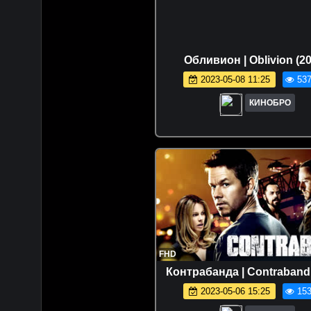
Обливион | Oblivion (20
2023-05-08 11:25
537
КИНОБРО
FHD
Контрабанда | Contraband 
2023-05-06 15:25
153