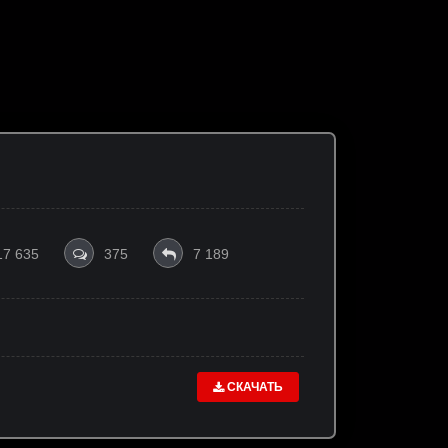
17 635
375
7 189
СКАЧАТЬ