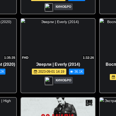
КИНОБРО
1:35:35
FHD
1:32:26
t (2020)
Эверли | Everly (2014)
Восп
.2K
2023-09-01 14:19
36.1K
КИНОБРО