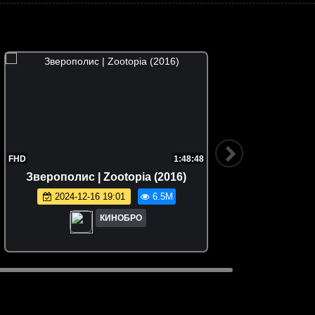
FHD
1:48:48
Зверополис | Zootopia (2016)
Семейка
2024-12-16 19:01
6.5M
КИНОБРО