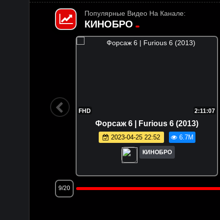
Популярные Видео На Канале:
КИНОБРО
1:47:36
FHD
2:11:07
 (2025)
Форсаж 6 | Furious 6 (2013)
.5M
2023-04-25 22:52
6.7M
КИНОБРО
9/20