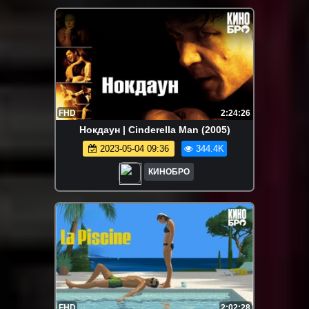
FHD
2:24:26
Нокдаун | Cinderella Man (2005)
2023-05-04 09:36
344.4K
КИНОБРО
FHD
2:02:28