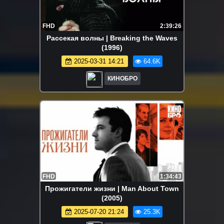
FHD
2:39:26
Рассекая волны | Breaking the Waves
(1996)
2025-03-31 14:21
64.6K
КИНОБРО
FHD
1:34:43
Прожигатели жизни | Man About Town
(2005)
2025-07-20 21:24
25.3K