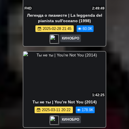
FHD
2:49:49
Легенда о пианисте | La leggenda del
pianista sull'oceano (1998)
2025-02-28 21:45
60.0K
КИНОБРО
1:42:25
Ты не ты | You’re Not You (2014)
2025-03-11 20:22
178.9K
КИНОБРО