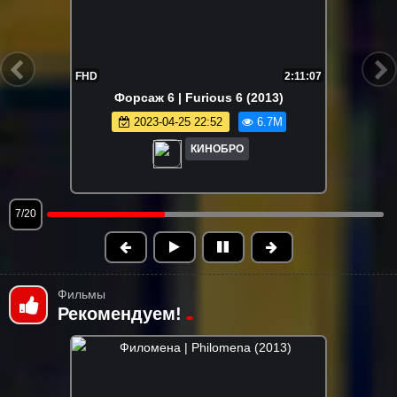
2:11:07
FHD
Форсаж 6 | Furious 6 (2013)
Корпора
2023-04-25 22:52
6.7M
КИНОБРО
8/20
Фильмы
Рекомендуем!