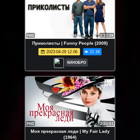
FHD
2:32:39
Приколисты | Funny People (2009)
2023-04-29 12:06
21.1K
КИНОБРО
FHD
2:53:03
Моя прекрасная леди | My Fair Lady
(1964)