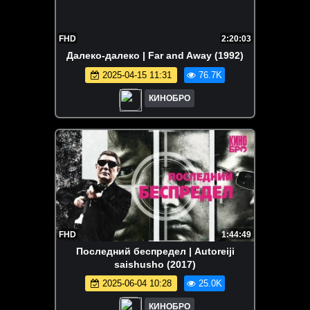
FHD
2:20:03
Далеко-далеко | Far and Away (1992)
2025-04-15 11:31
76.7K
КИНОБРО
FHD
1:44:49
Последний беспредел | Autoreiji
saishusho (2017)
2025-06-04 10:28
25.0K
КИНОБРО