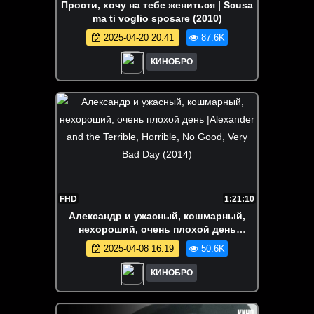
Прости, хочу на тебе жениться | Scusa
ma ti voglio sposare (2010)
2025-04-20 20:41
87.6K
КИНОБРО
FHD
1:21:10
Александр и ужасный, кошмарный,
нехороший, очень плохой день
|Alexander and the Terrible, Horrible, No
2025-04-08 16:19
50.6K
Good, Very Bad Day (2014)
КИНОБРО