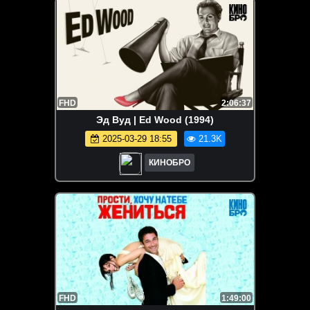
FHD
2:06:37
Эд Вуд | Ed Wood (1994)
2025-03-29 18:55
21.3K
КИНОБРО
FHD
1:49:00