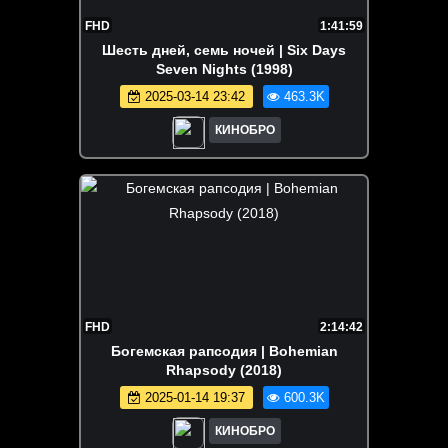
FHD
1:41:59
Шесть дней, семь ночей | Six Days
Seven Nights (1998)
2025-03-14 23:42
463.3K
КИНОБРО
FHD
2:14:42
Богемская рапсодия | Bohemian
Rhapsody (2018)
2025-01-14 19:37
600.3K
КИНОБРО