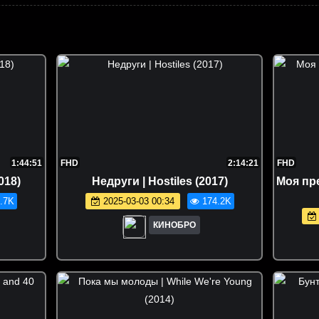
1:44:51
FHD
2:14:21
FHD
018)
Недруги | Hostiles (2017)
Моя пре
.7K
2025-03-03 00:34
174.2K
КИНОБРО