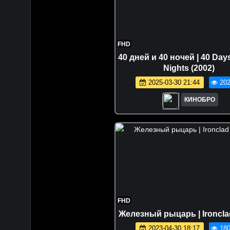
FHD
40 дней и 40 ночей | 40 Day
Nights (2002)
2025-03-30 21:44
202
КИНОБРО
FHD
Железный рыцарь | Ironclad
2023-04-30 18:17
180