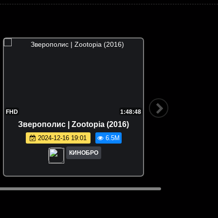
FHD
1:48:48
Зверополис | Zootopia (2016)
Семейка
2024-12-16 19:01
6.5M
КИНОБРО