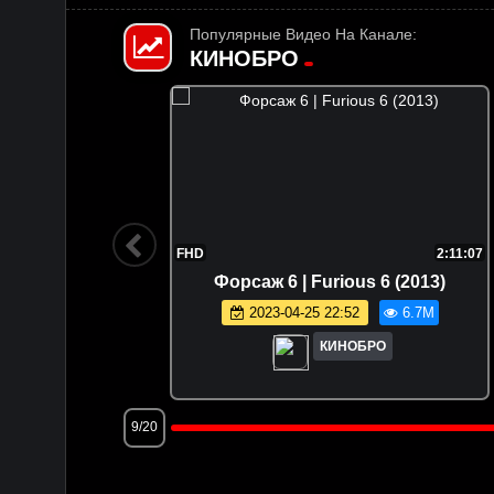
Популярные Видео На Канале:
КИНОБРО
1:47:36
FHD
2:11:07
 (2025)
Форсаж 6 | Furious 6 (2013)
.5M
2023-04-25 22:52
6.7M
КИНОБРО
9/20