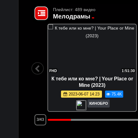
Плейлист: 489 видео
Мелодрамы
2:02:53
FHD
1:51:30
ht (1998)
К тебе или ко мне? | Your Place or
Mine (2023)
.1K
2023-06-07 14:23
75.4K
КИНОБРО
3/43