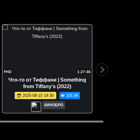
FHD
1:27:46
FHD
Что-то от Тиффани | Something
Я видел 
from Tiffany's (2022)
2025-08-15 19:30
105.8K
КИНОБРО