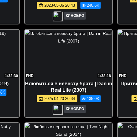
2023-05-06 20:43
240.6K
КИНОБРО
1:32:30
FHD
1:38:18
FHD
019)
Влюбиться в невесту брата | Dan in
Притво
Real Life (2007)
.8K
2025-04-20 20:34
135.0K
КИНОБРО