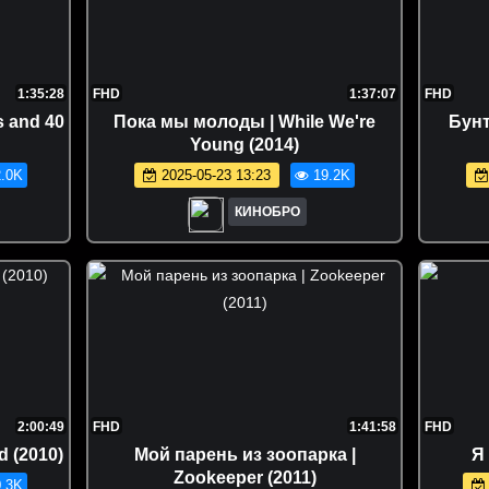
1:35:28
FHD
1:37:07
FHD
s and 40
Пока мы молоды | While We're
Бунт
Young (2014)
.0K
2025-05-23 13:23
19.2K
КИНОБРО
2:00:49
FHD
1:41:58
FHD
 (2010)
Мой парень из зоопарка |
Я 
Zookeeper (2011)
.3K