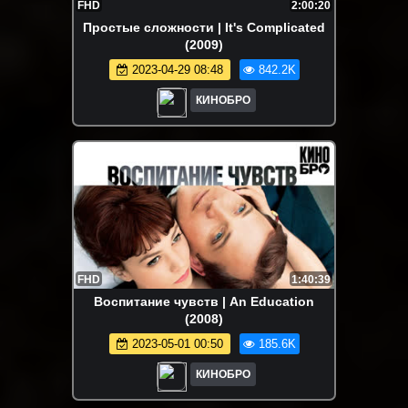
FHD
2:00:20
Простые сложности | It's Complicated
(2009)
2023-04-29 08:48
842.2K
КИНОБРО
FHD
1:40:39
Воспитание чувств | An Education
(2008)
2023-05-01 00:50
185.6K
КИНОБРО