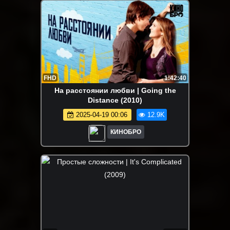
FHD
1:42:40
На расстоянии любви | Going the
Distance (2010)
2025-04-19 00:06
12.9K
КИНОБРО