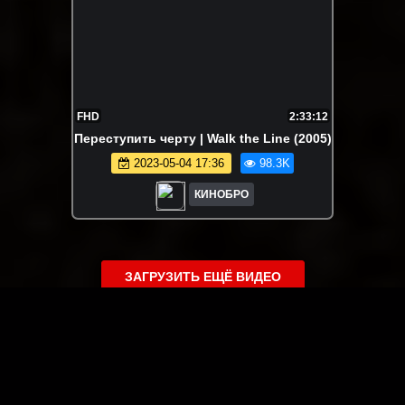
FHD
2:33:12
Переступить черту | Walk the Line (2005)
2023-05-04 17:36
98.3K
КИНОБРО
ЗАГРУЗИТЬ ЕЩЁ ВИДЕО
О сайте