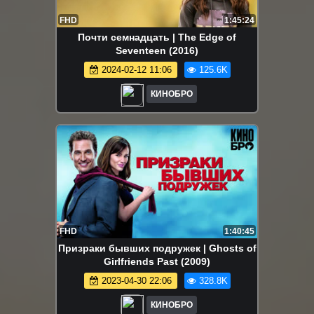
FHD
1:45:24
Почти семнадцать | The Edge of
Seventeen (2016)
2024-02-12 11:06
125.6K
КИНОБРО
FHD
1:40:45
Призраки бывших подружек | Ghosts of
Girlfriends Past (2009)
2023-04-30 22:06
328.8K
КИНОБРО