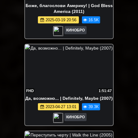
Боже, благослови Америку! | God Bless
America (2011)
2025-03-19 20:56
16.5K
КИНОБРО
FHD
1:51:47
Да, возможно... | Definitely, Maybe (2007)
2023-04-27 13:01
39.3K
КИНОБРО