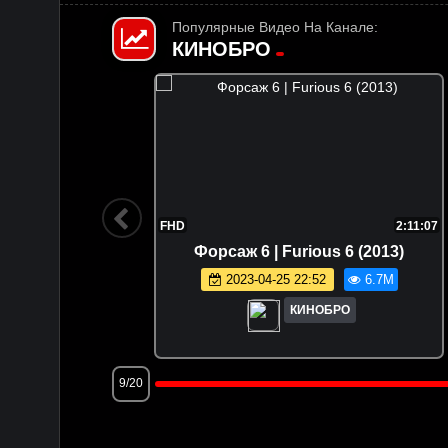
Популярные Видео На Канале:
КИНОБРО
1:47:36
FHD
2:11:07
 (2025)
Форсаж 6 | Furious 6 (2013)
.5M
2023-04-25 22:52
6.7M
КИНОБРО
9/20