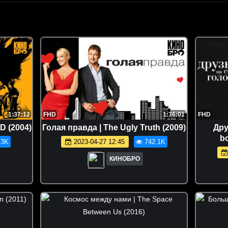
1:37:12
FHD
1:36:01
FHD
D (2004)
Голая правда | The Ugly Truth (2009)
Дру
bo
.3K
2023-04-27 12:45
742.1K
КИНОБРО