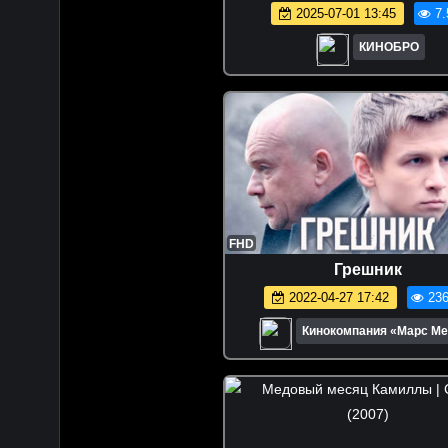
2025-07-01 13:45
7.
КИНОБРО
FHD
Грешник
2022-04-27 17:42
236
Кинокомпания «Марс М