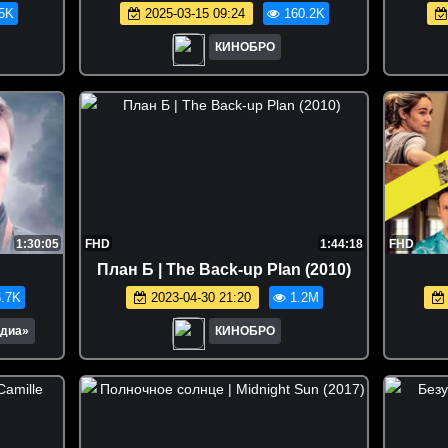
5K
2025-03-15 09:24
160.2K
КИНОБРО
1:30:05
FHD
1:44:18
FHD
План Б | The Back-up Plan (2010)
.7K
2023-04-30 21:20
1.2M
едиа»
КИНОБРО