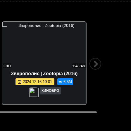
FHD
1:48:48
Зверополис | Zootopia (2016)
Семейка
2024-12-16 19:01
6.5M
КИНОБРО