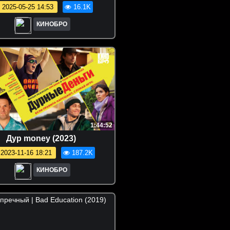
2025-05-25 14:53
16.1K
КИНОБРО
1:44:52
Дур monеy (2023)
2023-11-16 18:21
187.2K
КИНОБРО