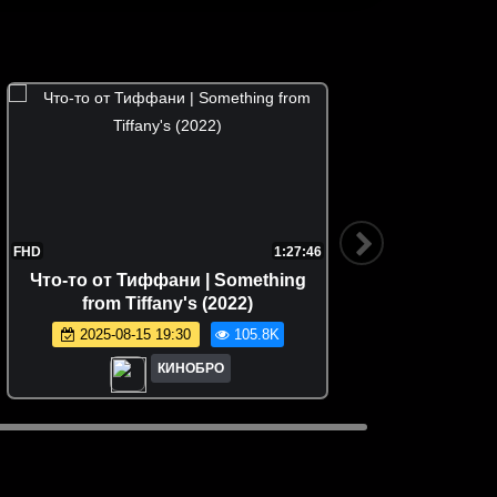
FHD
1:27:46
FHD
Что-то от Тиффани | Something
Я видел 
from Tiffany's (2022)
2025-08-15 19:30
105.8K
КИНОБРО