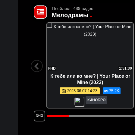
Плейлист: 489 видео
Мелодрамы
2:02:53
FHD
1:51:30
ht (1998)
К тебе или ко мне? | Your Place or
Mine (2023)
.9K
2023-06-07 14:23
75.2K
КИНОБРО
3/43