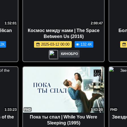
1:32:01
2:00:47
élican
Космос между нами | The Space
Бол
Between Us (2016)
.2K
2025-03-12 00:00
132.4K
КИНОБРО
1:33:23
FHD
1:43:20
FHD
 of the
Пока ты спал | While You Were
Звездн
Sleeping (1995)