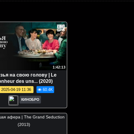
1:42:13
зья на свою голову | Le
nheur des uns... (2020)
2025-04-19 11:36
60.4K
КИНОБРО