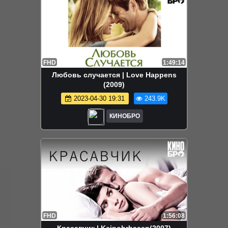
FHD
1:49:14
Любовь случается | Love Happens
(2009)
2023-04-30 19:31
243.9K
КИНОБРО
FHD
1:56:08