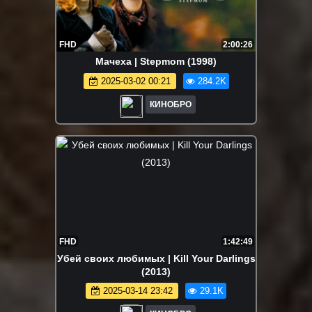
FHD
2:00:26
Мачеха | Stepmom (1998)
2025-03-02 00:21
284.2K
КИНОБРО
FHD
1:42:49
Убей своих любимых | Kill Your Darlings
(2013)
2025-03-14 23:42
29.1K