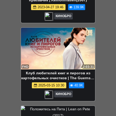
Красавчик | Keinohrhasen(2007)
2023-04-27 19:46
139.9K
КИНОБРО
FHD
2:03:31
Клуб любителей книг и пирогов из
картофельных очистков | The Guernsey
Literary and Potato Peel Pie Society
2025-03-15 10:30
40.9K
(2018)
КИНОБРО