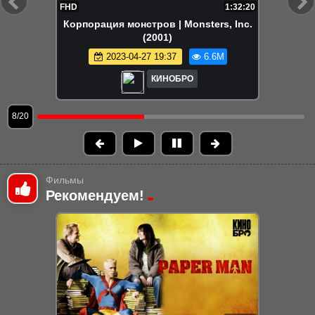
1:32:20
FHD
орация монстров | Monsters, Inc.
Зве
(2001)
2023-04-27 19:37
6.6M
КИНОБРО
9/20
Фильмы
Рекомендуем!