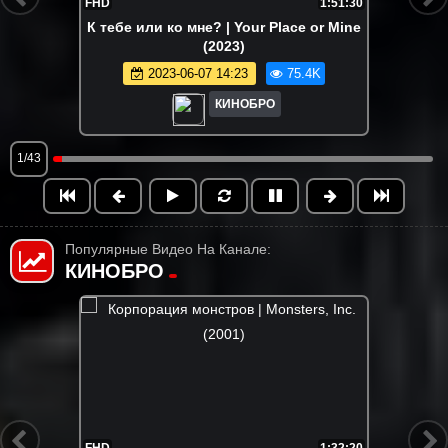
FHD
1:51:30
К тебе или ко мне? | Your Place or Mine
(2023)
2023-06-07 14:23
75.4K
КИНОБРО
1/43
Популярные Видео На Канале:
КИНОБРО
1:32:20
FHD