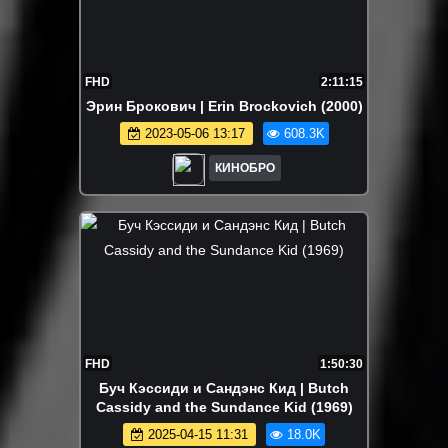
FHD
2:11:15
Эрин Брокович | Erin Brockovich (2000)
2023-05-06 13:17
608.3K
КИНОБРО
FHD
1:50:30
Буч Кэссиди и Сандэнс Кид | Butch
Cassidy and the Sundance Kid (1969)
2025-04-15 11:31
18.0K