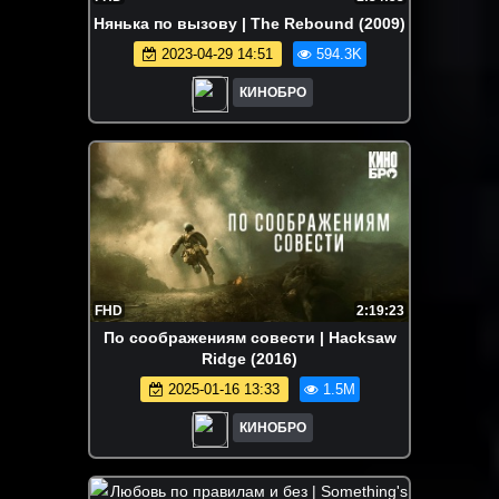
Нянька по вызову | The Rebound (2009)
2023-04-29 14:51
594.3K
КИНОБРО
FHD
2:19:23
По соображениям совести | Hacksaw
Ridge (2016)
2025-01-16 13:33
1.5M
КИНОБРО