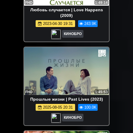
FHD
1:49:14
Любовь случается | Love Happens
(2009)
2023-04-30 19:31
243.9K
КИНОБРО
FHD
1:45:53
Прошлые жизни | Past Lives (2023)
2025-08-05 20:31
100.0K
КИНОБРО