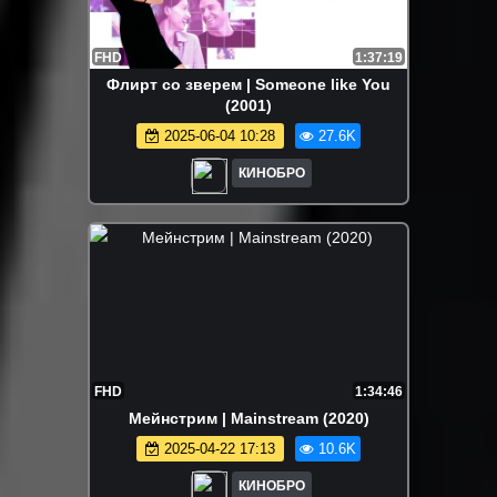
FHD
1:37:19
Флирт со зверем | Someone like You
(2001)
2025-06-04 10:28
27.6K
КИНОБРО
FHD
1:34:46
Мейнстрим | Mainstream (2020)
2025-04-22 17:13
10.6K
КИНОБРО