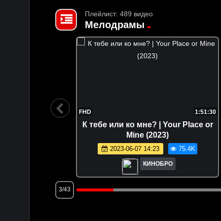
Плейлист: 489 видео
Мелодрамы
2:02:53
FHD
1:51:30
ht (1998)
К тебе или ко мне? | Your Place or
Mine (2023)
.1K
2023-06-07 14:23
75.4K
КИНОБРО
3/43