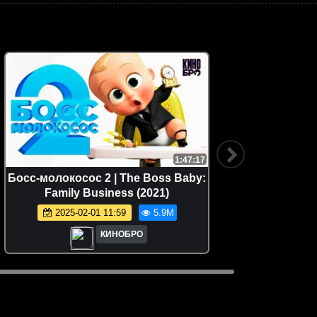
1:47:17
Босс-молокосос 2 | The Boss Baby:
Как пр
Family Business (2021)
Tra
2025-02-01 11:59
5.9M
КИНОБРО