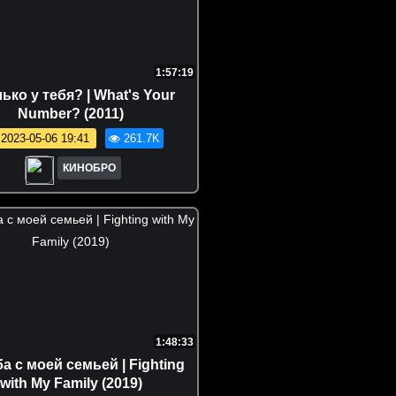
1:57:19
ько у тебя? | What's Your
Number? (2011)
2023-05-06 19:41
261.7K
КИНОБРО
1:48:33
а с моей семьей | Fighting
with My Family (2019)