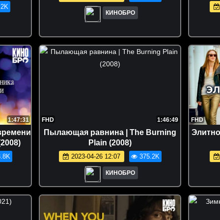
.2K
КИНОБРО
1:47:31
FHD
1:46:49
FHD
времени
Пылающая равнина | The Burning
Элитно
(2008)
Plain (2008)
.8K
2023-04-26 12:07
375.2K
КИНОБРО