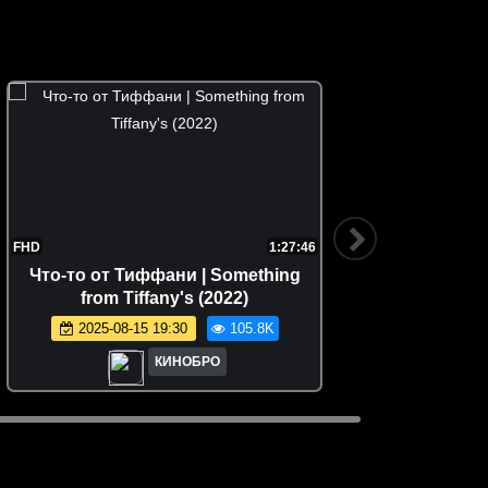
FHD
1:27:46
FHD
Что-то от Тиффани | Something
Я видел 
from Tiffany's (2022)
2025-08-15 19:30
105.8K
КИНОБРО