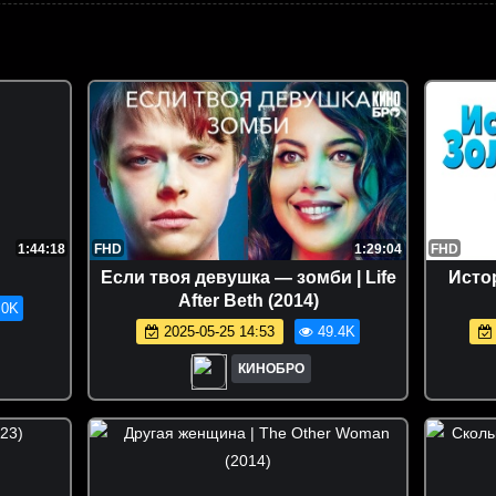
1:44:18
FHD
1:29:04
FHD
Если твоя девушка — зомби | Life
Истор
After Beth (2014)
.0K
2025-05-25 14:53
49.4K
КИНОБРО