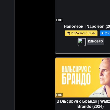
FHD
Наполеон | Napoleon (2
2025-07-17 02:47
256
КИНОБРО
FHD
Вальсируя с Брандо | Waltz
Brando (2024)