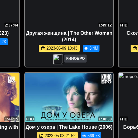
2:37:44
1:49:12
FHD
023)
Другая женщина | The Other Woman
Скол
(2014)
.2K
2023-05-09 10:43
3.4M
КИНОБРО
1:44:15
FHD
1:38:38
FHD
ing with
Дом у озера | The Lake House (2006)
Борьб
2023-05-03 21:52
566.7K