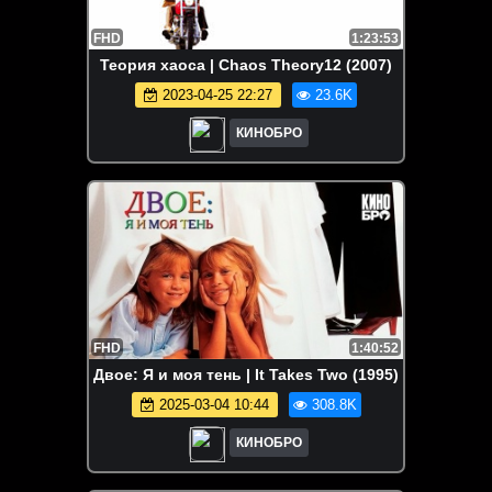
FHD
1:23:53
Теория хаоса | Chaos Theory12 (2007)
2023-04-25 22:27
23.6K
КИНОБРО
FHD
1:40:52
Двое: Я и моя тень | It Takes Two (1995)
2025-03-04 10:44
308.8K
КИНОБРО