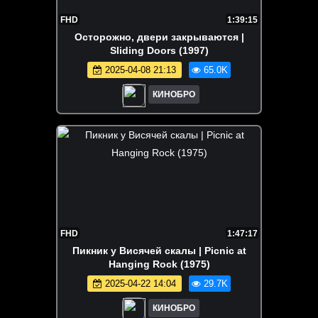
FHD
1:39:15
Осторожно, двери закрываются |
Sliding Doors (1997)
2025-04-08 21:13
65.0K
КИНОБРО
FHD
1:47:17
Пикник у Висячей скалы | Picnic at
Hanging Rock (1975)
2025-04-22 14:04
29.7K
КИНОБРО