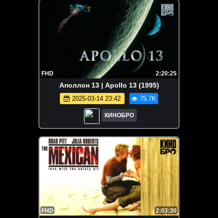
FHD
2:20:25
Аполлон 13 | Apollo 13 (1995)
2025-03-14 23:42
75.7K
КИНОБРО
FHD
2:03:30