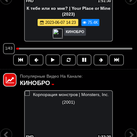
FHD
1:51:30
К тебе или ко мне? | Your Place or Mine
(2023)
2023-06-07 14:23
75.4K
КИНОБРО
1/43
Популярные Видео На Канале:
КИНОБРО
FHD
1:32:20