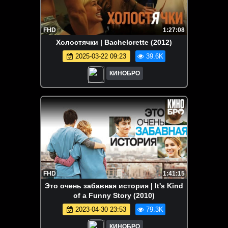
FHD
1:27:08
Холостячки | Bachelorette (2012)
2025-03-22 09:23
39.6K
КИНОБРО
FHD
1:41:15
Это очень забавная история | It's Kind
of a Funny Story (2010)
2023-04-30 23:53
79.3K
КИНОБРО