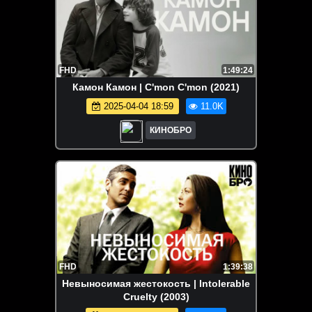
FHD
1:49:24
Камон Камон | C'mon C'mon (2021)
2025-04-04 18:59
11.0K
КИНОБРО
FHD
1:39:38
Невыносимая жестокость | Intolerable
Cruelty (2003)