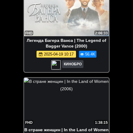
FHD
2:06:33
Легенда Багера Ванса | The Legend of
Bagger Vance (2000)
2025-04-19 10:17
56.4K
КИНОБРО
FHD
1:38:15
В стране женщин | In the Land of Women