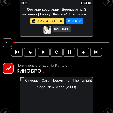
FHD
1:54:08
Острые козырьки: Бессмертный
человек | Peaky Blinders: The Immortal
Man (2026)
2026-04-13 12:20
200.5K
КИНОБРО
1/45
Популярные Видео На Канале:
КИНОБРО