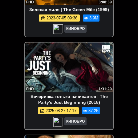
FHD
3:08:39
Зеленая миля | The Green Mile (1999)
2023-07-05 09:36
3.9M
КИНОБРО
FHD
1:31:20
Вечеринка только начинается | The
Party's Just Beginning (2018)
2025-08-27 17:17
37.2K
КИНОБРО