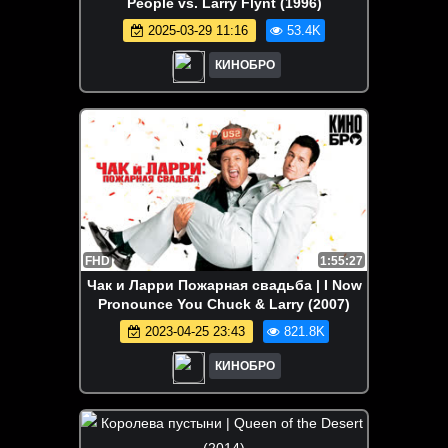
People vs. Larry Flynt (1996)
2025-03-29 11:16
53.4K
КИНОБРО
FHD
1:55:27
Чак и Ларри Пожарная свадьба | I Now
Pronounce You Chuck & Larry (2007)
2023-04-25 23:43
821.8K
КИНОБРО