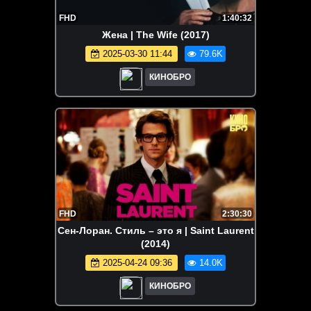
FHD
1:40:32
Жена | The Wife (2017)
2025-03-30 11:44
79.6K
КИНОБРО
FHD
2:30:30
Сен-Лоран. Стиль – это я | Saint Laurent
(2014)
2025-04-24 09:36
14.0K
КИНОБРО