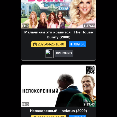
FHD
1:37:33
Мальчикам это нравится | The House
Bunny (2008)
2023-04-26 10:40
899.6K
КИНОБРО
FHD
2:13:43
Непокоренный | Invictus (2009)