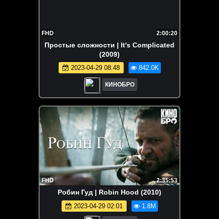
FHD
2:00:20
Простые сложности | It's Complicated
(2009)
2023-04-29 08:48
842.0K
КИНОБРО
FHD
2:35:53
Робин Гуд | Robin Hood (2010)
2023-04-29 02:01
1.8M