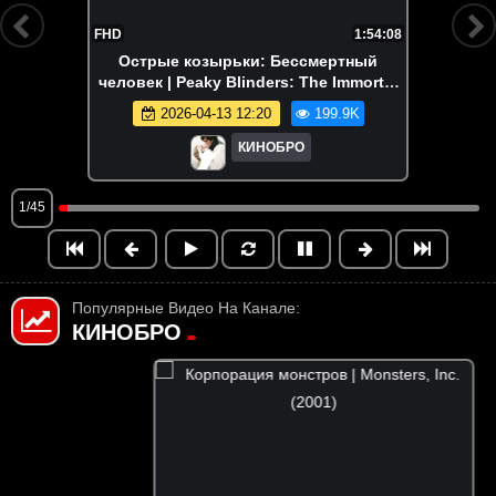
FHD
1:54:08
Острые козырьки: Бессмертный
человек | Peaky Blinders: The Immortal
Man (2026)
2026-04-13 12:20
199.9K
КИНОБРО
1/45
Популярные Видео На Канале:
КИНОБРО