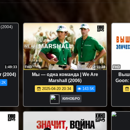
1:49:33
FHD
2:11:38
FHD
r (2004)
Мы — одна команда | We Are
Выши
Marshall (2006)
Goon: 
.2K
2025-04-20 20:34
143.5K
КИНОБРО