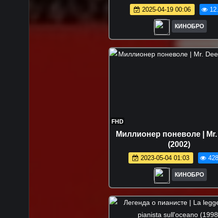
2025-04-19 00:06
12
КИНОБРО
FHD
Миллионер поневоле | Mr.
(2002)
2023-05-04 01:03
428
КИНОБРО