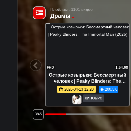
Плейлист: 1101 видео
Драмы
1:44:58
FHD
1:54:08
8)
Острые козырьки: Бессмертный
человек | Peaky Blinders: The
0.6K
Immortal Man (2026)
2026-04-13 12:20
200.5K
КИНОБРО
3/45