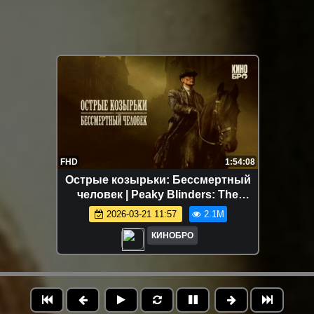
FHD
1:54:08
Острые козырьки: Бессмертный
человек | Peaky Blinders: The
Immortal Man (2026)
2026-03-21 11:57
2.1M
КИНОБРО