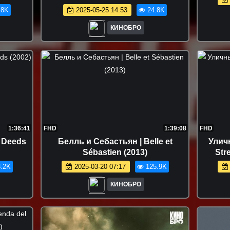
.8K
2025-05-25 14:53
24.8K
КИНОБРО
1:36:41
FHD
1:39:08
FHD
 Deeds
Белль и Себастьян | Belle et
Улич
Sébastien (2013)
Str
.2K
2025-03-20 07:17
125.9K
КИНОБРО