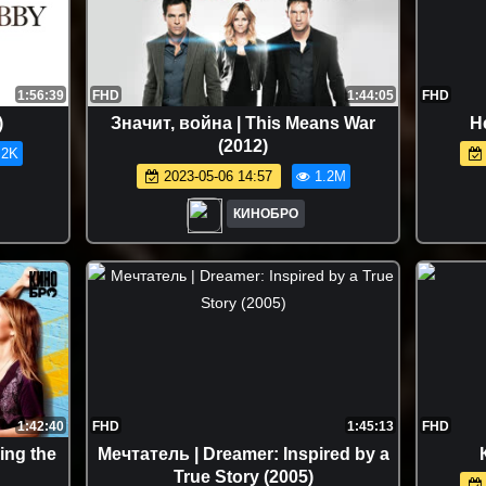
1:56:39
FHD
1:44:05
FHD
)
Значит, война | This Means War
Не
(2012)
.2K
2023-05-06 14:57
1.2M
КИНОБРО
1:42:40
FHD
1:45:13
FHD
ing the
Мечтатель | Dreamer: Inspired by a
True Story (2005)