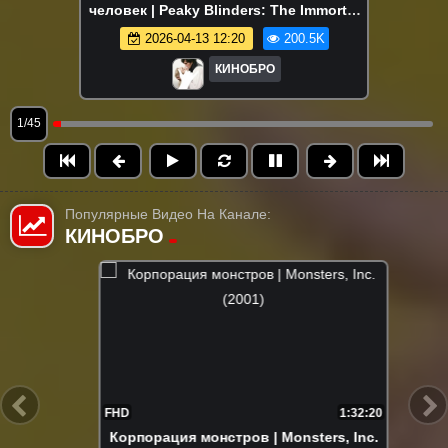
человек | Peaky Blinders: The Immortal
Man (2026)
2026-04-13 12:20
200.5K
КИНОБРО
1/45
Популярные Видео На Канале:
КИНОБРО
FHD
1:32:20
Корпорация монстров | Monsters, Inc.