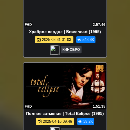
FHD
2:57:46
Храброе сердце | Braveheart (1995)
2025-08-31 01:03
548.8K
КИНОБРО
FHD
1:51:35
Полное затмение | Total Eclipse (1995)
2025-04-16 09:46
39.2K