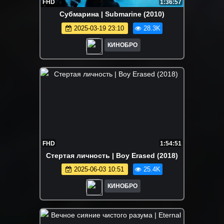
FHD
1:36:57
Субмарина | Submarine (2010)
2025-03-19 23:10
28.3K
КИНОБРО
FHD
1:54:51
Стертая личность | Boy Erased (2018)
2025-06-03 10:51
25.4K
КИНОБРО