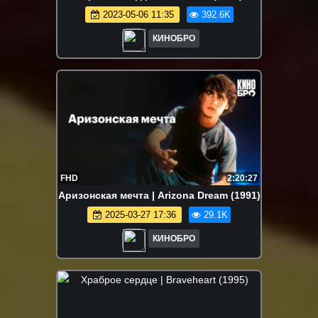
2023-05-06 11:35
392.6K
КИНОБРО
FHD
2:20:27
Аризонская мечта | Arizona Dream (1991)
2025-03-27 17:36
29.1K
КИНОБРО