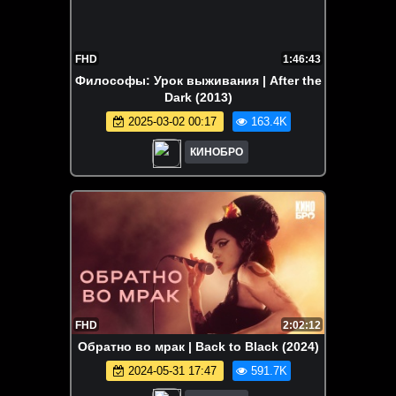
FHD
1:46:43
Философы: Урок выживания | After the
Dark (2013)
2025-03-02 00:17
163.4K
КИНОБРО
FHD
2:02:12
Обратно во мрак | Back to Black (2024)
2024-05-31 17:47
591.7K