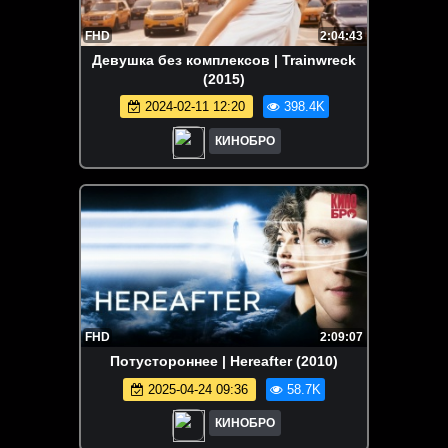
FHD
2:04:43
Девушка без комплексов | Trainwreck
(2015)
2024-02-11 12:20
398.4K
КИНОБРО
FHD
2:09:07
Потустороннее | Hereafter (2010)
2025-04-24 09:36
58.7K
КИНОБРО