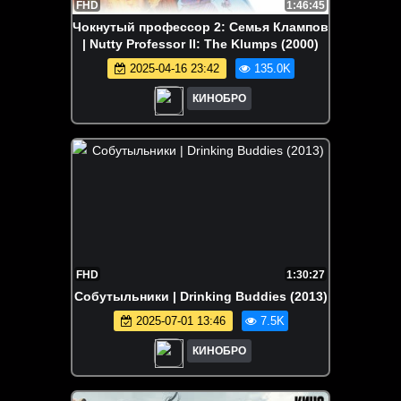
FHD
1:46:45
Чокнутый профессор 2: Семья Клампов
| Nutty Professor II: The Klumps (2000)
2025-04-16 23:42
135.0K
КИНОБРО
FHD
1:30:27
Собутыльники | Drinking Buddies (2013)
2025-07-01 13:46
7.5K
КИНОБРО