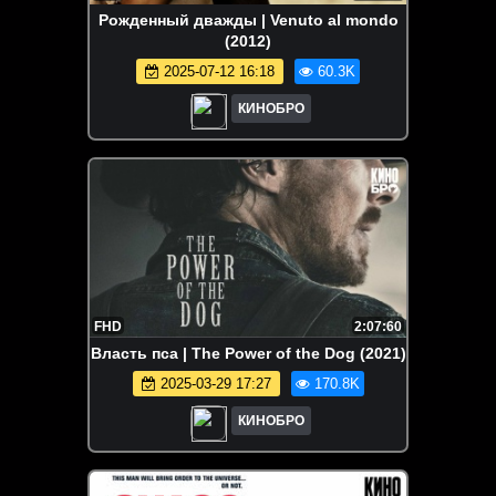
Рожденный дважды | Venuto al mondo
(2012)
2025-07-12 16:18
60.3K
КИНОБРО
FHD
2:07:60
Власть пса | The Power of the Dog (2021)
2025-03-29 17:27
170.8K
КИНОБРО