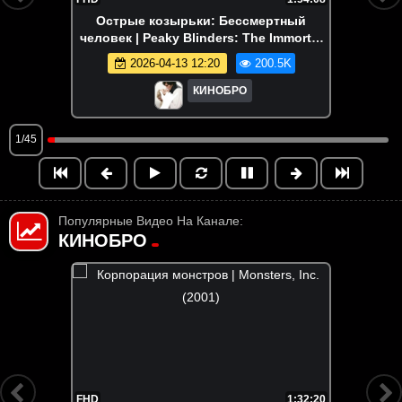
Острые козырьки: Бессмертный
человек | Peaky Blinders: The Immortal
Man (2026)
2026-04-13 12:20
200.5K
КИНОБРО
1/45
Популярные Видео На Канале:
КИНОБРО
:32:20
FHD
1:48