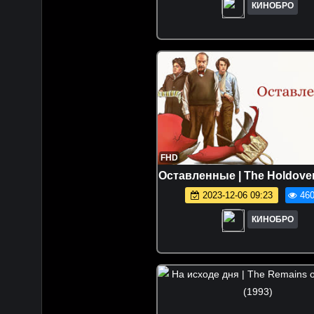
КИНОБРО
FHD
Оставленные | The Holdover
2023-12-06 09:23
460
КИНОБРО