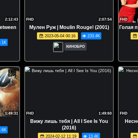
2:12:43
FHD
2:07:54
FHD
Between
Мулен Руж | Moulin Rouge! (2001)
Голая п
2023-05-04 00:16
233.4K
.1K
КИНОБРО
1:49:31
FHD
1:49:60
FHD
Вижу лишь тебя | All I See Is You
Несно
(2016)
.6K
2024-02-12 11:19
13.4K