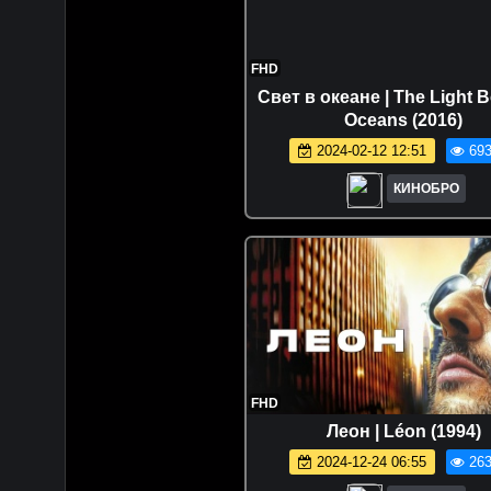
FHD
Свет в океане | The Light 
Oceans (2016)
2024-02-12 12:51
693
КИНОБРО
FHD
Леон | Léon (1994)
2024-12-24 06:55
263