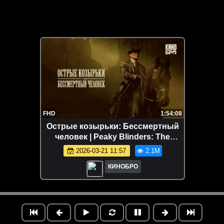
FHD
1:54:08
Острые козырьки: Бессмертный
человек | Peaky Blinders: The
Immortal Man (2026)
2026-03-21 11:57
2.1M
КИНОБРО