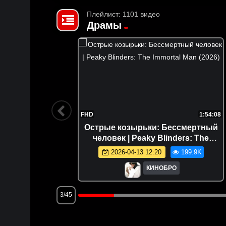
Плейлист: 1101 видео
Драмы
1:44:58
FHD
1:54:08
8)
Острые козырьки: Бессмертный
человек | Peaky Blinders: The
0.6K
Immortal Man (2026)
2026-04-13 12:20
199.9K
КИНОБРО
3/45