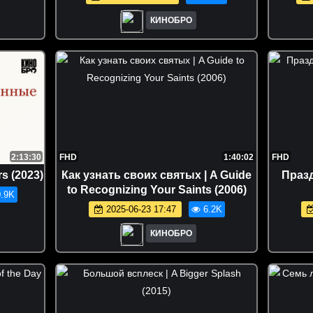
КИНОБРО
2:13:30
FHD
1:40:02
FHD
s (2023)
Как узнать своих святых | A Guide
Празд
to Recognizing Your Saints (2006)
.9K
2025-06-23 17:47
6.2K
КИНОБРО