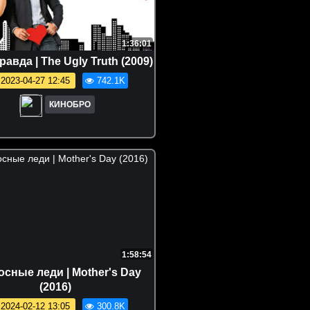
1:36:01
равда | The Ugly Truth (2009)
2023-04-27 12:45
742.1K
КИНОБРО
1:58:54
сные леди | Mother's Day
(2016)
2024-02-12 13:05
300.8K