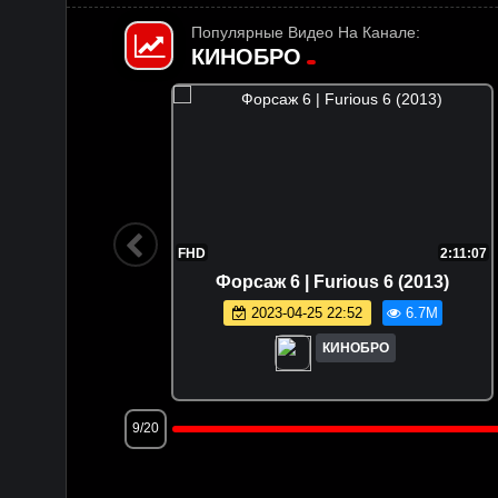
Популярные Видео На Канале:
КИНОБРО
1:47:36
FHD
2:11:07
 (2025)
Форсаж 6 | Furious 6 (2013)
.5M
2023-04-25 22:52
6.7M
КИНОБРО
9/20