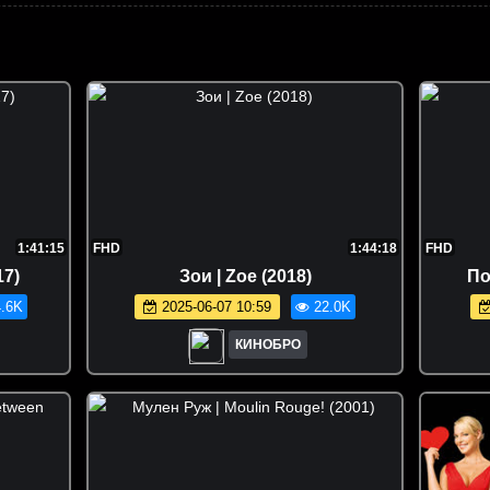
1:41:15
FHD
1:44:18
FHD
17)
Зои | Zoe (2018)
По
.6K
2025-06-07 10:59
22.0K
КИНОБРО