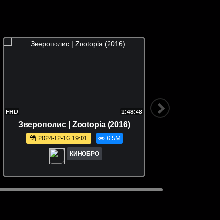
FHD
1:48:48
Зверополис | Zootopia (2016)
Семейка
2024-12-16 19:01
6.5M
КИНОБРО