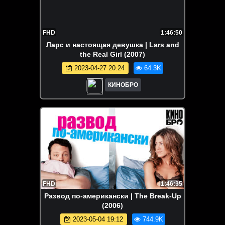
FHD
1:46:50
Ларс и настоящая девушка | Lars and
the Real Girl (2007)
2023-04-27 20:24
64.3K
КИНОБРО
FHD
1:46:35
Развод по-американски | The Break-Up
(2006)
2023-05-04 19:12
744.9K