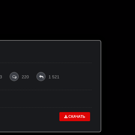
3
220
1 521
СКАЧАТЬ