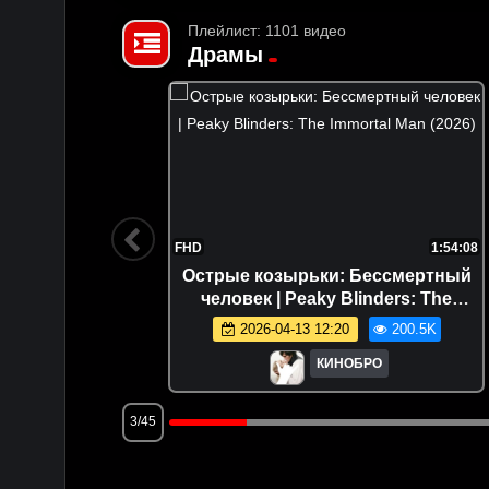
Плейлист: 1101 видео
Драмы
1:44:58
FHD
1:54:08
8)
Острые козырьки: Бессмертный
человек | Peaky Blinders: The
1.2K
Immortal Man (2026)
2026-04-13 12:20
200.5K
КИНОБРО
3/45