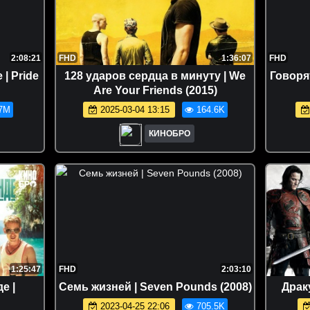
2:08:21
FHD
1:36:07
FHD
| Pride
128 ударов сердца в минуту | We
Говоря
Are Your Friends (2015)
7M
2025-03-04 13:15
164.6K
КИНОБРО
1:25:47
FHD
2:03:10
е |
Семь жизней | Seven Pounds (2008)
Драку
2023-04-25 22:06
705.5K