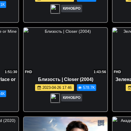
.1K
КИНОБРО
1:51:30
FHD
1:43:56
FHD
lace or
Близость | Closer (2004)
Зелена
2023-04-26 17:46
578.7K
.4K
КИНОБРО