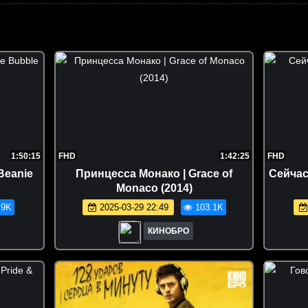
1:50:15
FHD
1:42:25
FHD
Beanie
Принцесса Монако | Grace of
Сейчас
Monaco (2014)
.9K
2025-03-29 22:49
103.1K
КИНОБРО