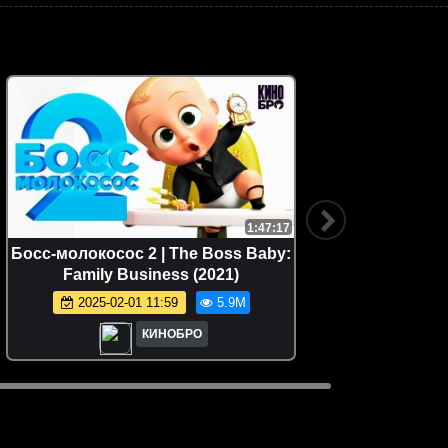
1:47:17
Босс-молокосос 2 | The Boss Baby:
Как пр
Family Business (2021)
Tra
2025-02-01 11:59
5.9M
КИНОБРО