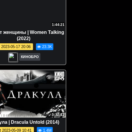
1:44:21
т женщины | Women Talking
(2022)
2023-05-17 20:06
23.3K
КИНОБРО
1:32:12
ла | Dracula Untold (2014)
2023-05-09 10:41
1.4M