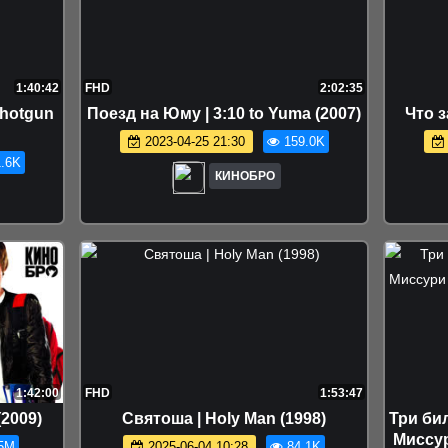
1:40:42
FHD
2:02:35
Shotgun
Поезд на Юму | 3:10 to Yuma (2007)
Что з
2023-04-25 21:30
159.0K
.6K
КИНОБРО
1:42:00
FHD
1:53:47
(2009)
Святоша | Holy Man (1998)
Три би
Миссур
5M
2025-06-04 10:28
84.1K