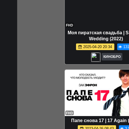
FHD
Моя пиратская свадьба | 
Wedding (2022)
2025-04-20 20:34
131
КИНОБРО
FHD
Папе снова 17 | 17 Again 
2023-04-26 08:43
3.