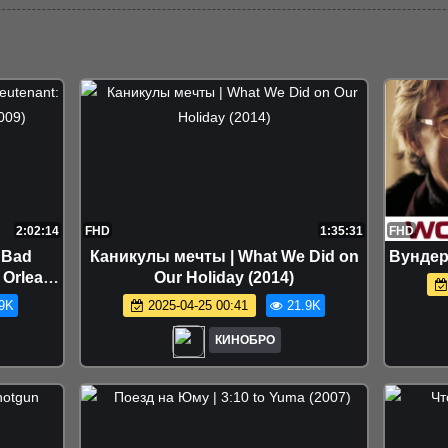
2:02:14
FHD
1:35:31
FHD
 Bad
Каникулы мечты | What We Did on
Вундер
w Orleans
Our Holiday (2014)
9K
2025-04-25 00:41
21.9K
КИНОБРО