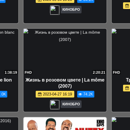
E
КИНОБРО
1:38:19
FHD
2:20:21
FHD
e lion
Жизнь в розовом цвете | La môme
Т
(2007)
.0K
2023-04-27 16:19
74.2K
КИНОБРО