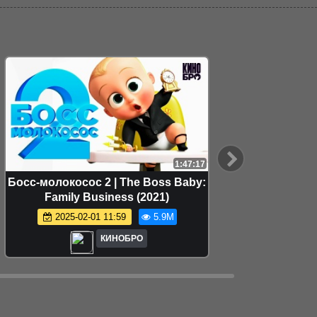
1:47:17
Босс-молокосос 2 | The Boss Baby:
Как пр
Family Business (2021)
Tra
2025-02-01 11:59
5.9M
КИНОБРО