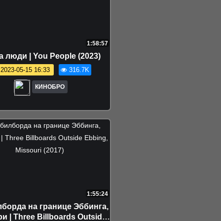
1:58:57
а люди | You People (2023)
2023-05-15 16:33
316.7K
КИНОБРО
1:55:24
лборда на границе Эббинга,
и | Three Billboards Outside