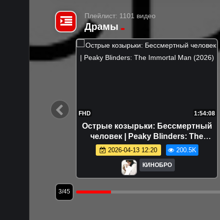
Плейлист: 1101 видео
Драмы
1:44:58
FHD
1:54:08
8)
Острые козырьки: Бессмертный
человек | Peaky Blinders: The
1.2K
Immortal Man (2026)
2026-04-13 12:20
200.5K
КИНОБРО
3/45