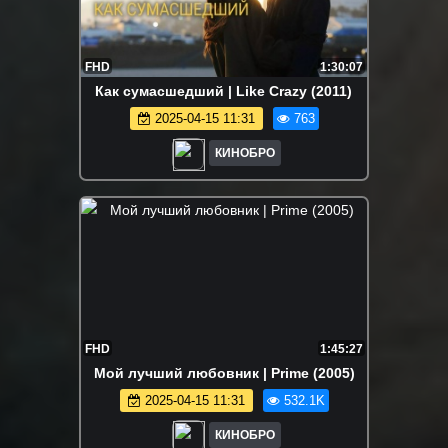
FHD
1:30:07
Как сумасшедший | Like Crazy (2011)
2025-04-15 11:31
763
КИНОБРО
FHD
1:45:27
Мой лучший любовник | Prime (2005)
2025-04-15 11:31
532.1K
КИНОБРО