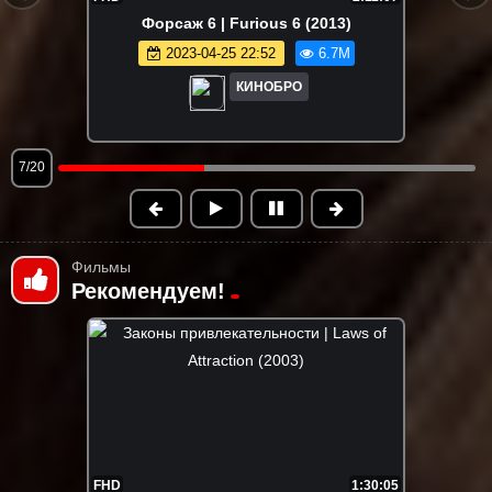
Корпорация монстров | Monsters, Inc.
(2001)
2023-04-27 19:37
6.6M
КИНОБРО
8/20
Фильмы
Рекомендуем!
FHD
1:30:05