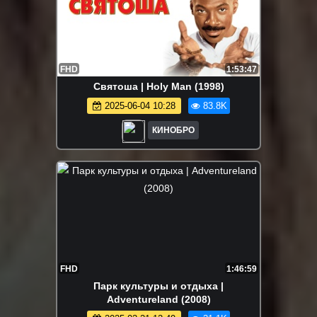
FHD
1:53:47
Святоша | Holy Man (1998)
2025-06-04 10:28
83.8K
КИНОБРО
FHD
1:46:59
Парк культуры и отдыха |
Adventureland (2008)