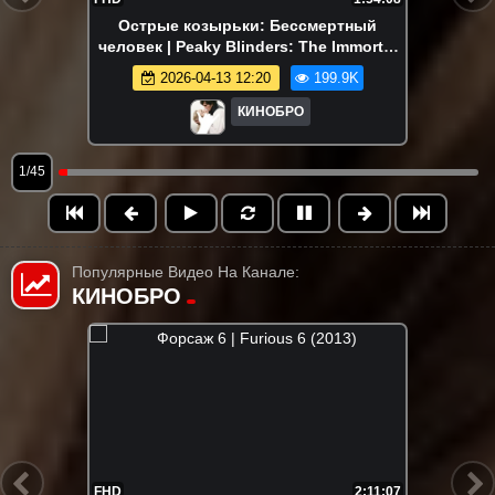
Острые козырьки: Бессмертный
человек | Peaky Blinders: The Immortal
Man (2026)
2026-04-13 12:20
199.9K
КИНОБРО
1/45
Популярные Видео На Канале:
КИНОБРО
FHD
1:32:20