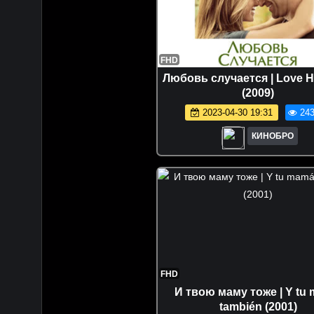
FHD
Любовь случается | Love 
(2009)
2023-04-30 19:31
243
КИНОБРО
FHD
И твою маму тоже | Y tu
también (2001)