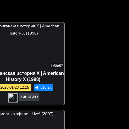
1:58:57
нская история X | American
History X (1998)
2025-01-28 12:15
316.2K
КИНОБРО