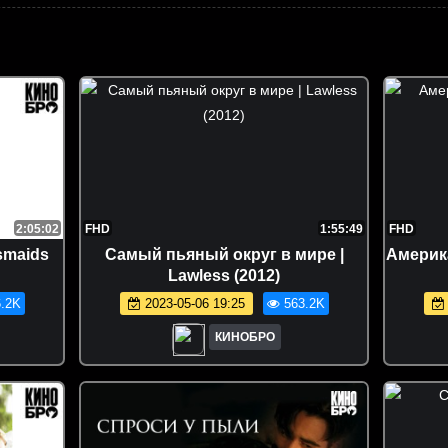
2:05:02
FHD
1:55:49
FHD
smaids
Самый пьяный округ в мире |
Америка
Lawless (2012)
.2K
2023-05-06 19:25
563.2K
КИНОБРО