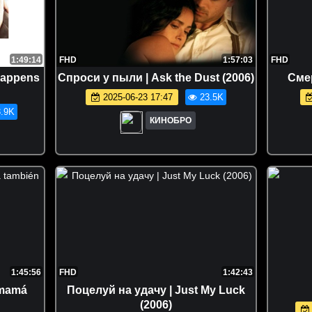
1:49:14
FHD
1:57:03
FHD
Happens
Спроси у пыли | Ask the Dust (2006)
Смер
2025-06-23 17:47
23.5K
.9K
КИНОБРО
1:45:56
FHD
1:42:43
 mamá
Поцелуй на удачу | Just My Luck
(2006)