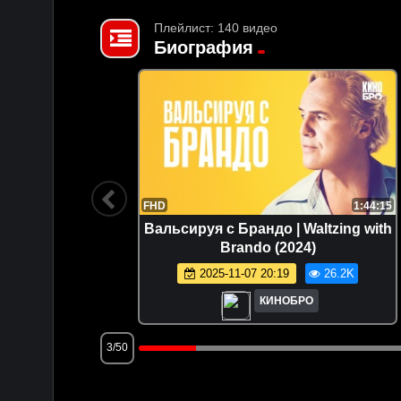
Плейлист: 140 видео
Биография
2:17:31
FHD
1:44:15
 (2017)
Вальсируя с Брандо | Waltzing with
Brando (2024)
.8K
2025-11-07 20:19
26.2K
КИНОБРО
3/50