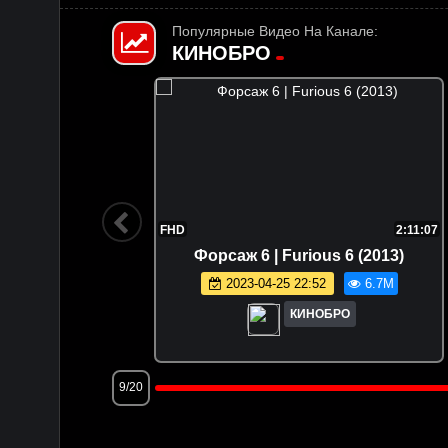
Популярные Видео На Канале:
КИНОБРО
1:47:36
FHD
2:11:07
 (2025)
Форсаж 6 | Furious 6 (2013)
.5M
2023-04-25 22:52
6.7M
КИНОБРО
9/20