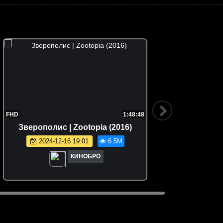
FHD
1:48:48
Зверополис | Zootopia (2016)
Семейка
2024-12-16 19:01
6.5M
КИНОБРО