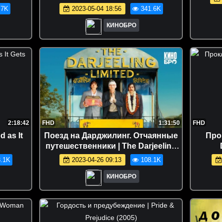
.7K
2023-05-04 18:56
341.6K
КИНОБРО
2:18:42
FHD
1:31:50
FHD
 as It
Поезд на Дарджилинг. Отчаянные
Про
путешественники | The Darjeeling
Limited (2007)
.1K
2023-04-26 09:13
108.1K
КИНОБРО