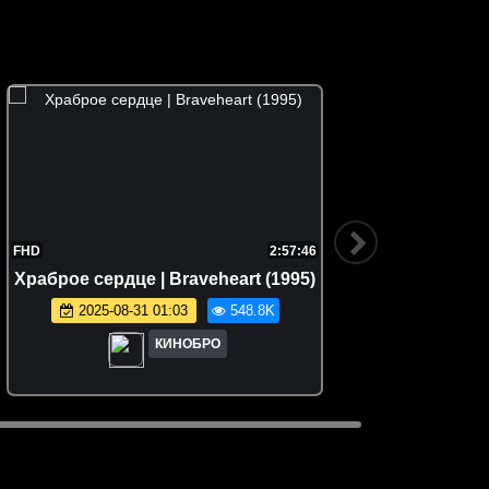
FHD
2:57:46
FHD
Храброе сердце | Braveheart (1995)
Сколько
2025-08-31 01:03
548.8K
КИНОБРО