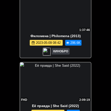
1:37:46
Филомена | Philomena (2013)
2023-05-09 08:42
296.6K
КИНОБРО
FHD
2:09:19
Её правда | She Said (2022)