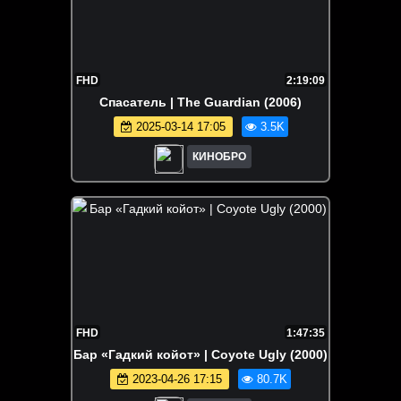
FHD
2:19:09
Спасатель | The Guardian (2006)
2025-03-14 17:05
3.5K
КИНОБРО
FHD
1:47:35
Бар «Гадкий койот» | Coyote Ugly (2000)
2023-04-26 17:15
80.7K