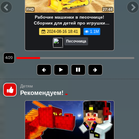
FHD
13:58
Маша Капуки Кануки и игрушки в
песочнице — Развивающее видео для
самых маленьких
2024-08-16 18:41
1.1M
Песочница
5/20
Детям
Рекомендуем!