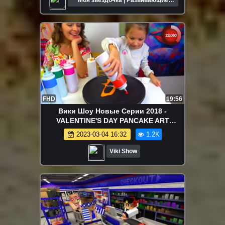
Моя звёздочка | Развивающие
мультики для детей
FHD
19:56
Вики Шоу Новые Серии 2018 -
VALENTINE'S DAY PANCAKE ART
CHALLENGE Блинный ЧЕЛЛЕНДЖ На
2023-03-04 16:32
1.2K
День Всех Влюбленных / Вики Шоу
Viki Show