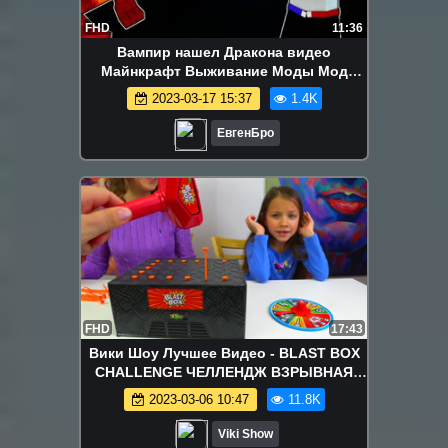
FHD
11:36
Вампир нашел Дракона видео
Майнкрафт Выживание Моды Мод
Майнкрафте Хоррор Карты
2023-03-17 15:37
1.4K
ЕвгенБро
FHD
17:43
Вики Шоу Лучшее Видео - BLAST BOX
CHALLENGE ЧЕЛЛЕНДЖ ВЗРЫВНАЯ
КОРОБОЧКА с Папой Кто Вылетит Из
2023-03-06 10:47
11.8K
Игры // Вики Шоу
Viki Show