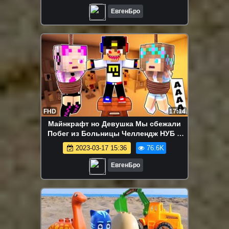
ЕвгенБро
FHD
17:14
Майнкрафт но Девушка Мы сбежали
Побег из Больницы Челлендж НУБ И
ПРО ВИДЕО ТРОЛЛИНГ MINECRAFT
2023-03-17 15:36
76.6K
ЕвгенБро