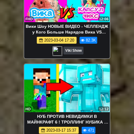
FHD
12:06
Вики Шоу НОВЫЕ ВИДЕО - ЧЕЛЛЕНДЖ
у Кого Больше Нарядов Вика VS
Capsule Chix / Вики Шоу
2023-03-04 17:20
82.3K
Viki Show
HD
12:12
НУБ ПРОТИВ НЕВИДИМКИ В
МАЙНКРАФТ 6 ! ТРОЛЛИНГ НУБИКА В
MINECRAFT ! Мультик Майнкрафт
2023-03-17 15:37
471