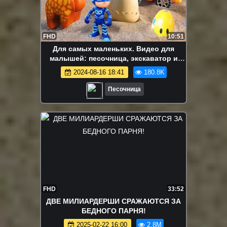
FHD
10:51
Для самых маленьких. Видео для
малышей: песочница, экскаватор и
динозаврик. Прячем яйца в песке
2024-08-16 18:41
180.8K
Песочница
FHD
33:52
ДВЕ МИЛИАРДЕРШИ СРАЖАЮТСЯ ЗА
БЕДНОГО ПАРНЯ!
2025-02-22 16:00
2.8M