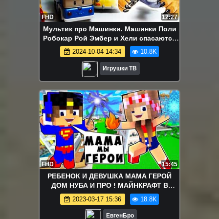
FHD
12:27
Мультик про Машинки. Машинки Поли
Робокар Рой Эмбер и Хели спасаются
от Диких Зверей Игрушки ТВ
2024-10-04 14:34
10.8K
Игрушки ТВ
FHD
15:45
РЕБЕНОК И ДЕВУШКА МАМА ГЕРОЙ
ДОМ НУБА И ПРО ! МАЙНКРАФТ В
РЕАЛЬНОЙ ЖИЗНИ ВИДЕО ТРОЛЛИНГ
2023-03-17 15:36
18.8K
MINECRAFT
ЕвгенБро