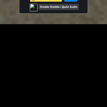
Double Bubble / Дабл Бабл
ЗАГРУЗИТЬ ЕЩЁ ВИДЕО
О сайте
Специально для Вас мы отобрали вручную самое лучшее
видео! Смотрите видео онлайн на HDVK.ru. Смотреть
онлайн фильмы и сериалы бесплатно, музыкальные
клипы, новости мира и кино, обзоры мобильных
устройств. Мультфильмы, аниме, дорамы смотреть
онлайн бесплатно!