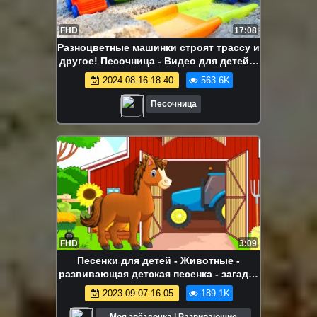
FHD
17:08
Разноцветные машинки строят трассу и
другое! Песочница - Видео для детей и
малышей - Сборник
2024-08-16 18:40
563.6K
Песочница
FHD
3:09
Песенки для детей - Животные -
развивающая детская песенка - загадка
для детей малышей
2023-09-07 16:05
189.1K