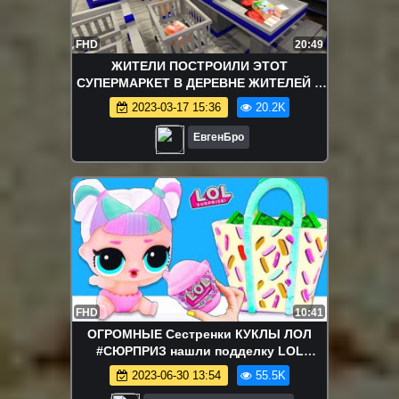
FHD
20:49
ЖИТЕЛИ ПОСТРОИЛИ ЭТОТ
СУПЕРМАРКЕТ В ДЕРЕВНЕ ЖИТЕЛЕЙ В
МАЙНКРАФТ! ТРОЛЛИНГ ЛОВУШКА
2023-03-17 15:36
20.2K
MINECRAFT СЕРИАЛ
ЕвгенБро
FHD
10:41
ОГРОМНЫЕ Сестренки КУКЛЫ ЛОЛ
#СЮРПРИЗ нашли подделку LOL
Surpise! Мультик для Детей
2023-06-30 13:54
55.5K