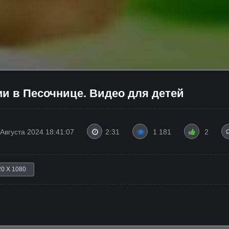
и в Песочнице. Видео для детей
 Августа 2024 18:41:07
2:31
1 181
2
20 X 1080