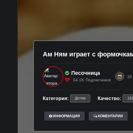
Ам Ням играет с формочкам
Песочница
16
54.1K
Подписчиков
Категория:
Качество:
Детям
19
ИНФОРМАЦИЯ
КОМЕНТАРИИ