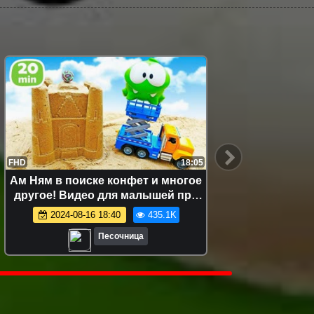
FHD
18:05
FHD
Ам Ням в поиске конфет и многое
Ам Ня
другое! Видео для малышей про
кули
игрушки
развив
2024-08-16 18:40
435.1K
Песочница