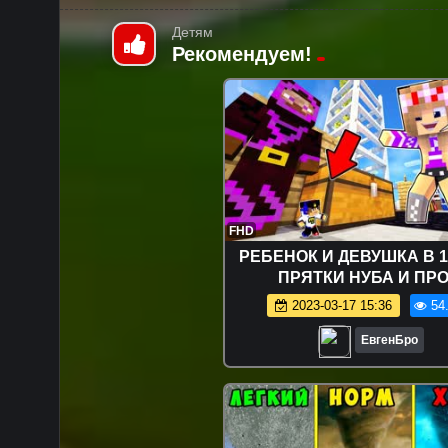
Детям
Рекомендуем!
FHD
РЕБЕНОК И ДЕВУШКА В 1
ПРЯТКИ НУБА И ПРО
МАЙНКРАФТ В РЕАЛЬНОЙ
2023-03-17 15:36
54
ВИДЕО ТРОЛЛИНГ MINE
ЕвгенБро