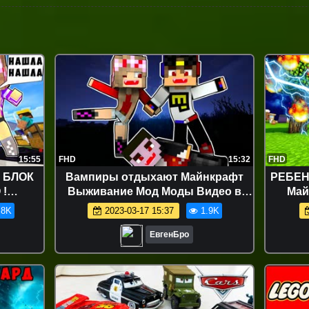
15:55
FHD
15:32
FHD
 БЛОК
Вампиры отдыхают Майнкрафт
РЕБЕН
 !
Выживание Мод Моды Видео в
Май
 ЖИЗНИ
Майнкрафте Хоррор Карты
кажд
.8K
2023-03-17 15:37
1.9K
CRAFT
ЕвгенБро