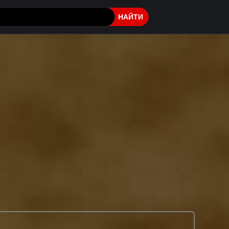
НАЙТИ