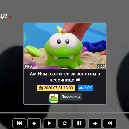
ца!
FHD
6:10
Ам Ням охотится за золотом в
песочнице 👑
2026-07-31 13:00
2.0K
Песочница