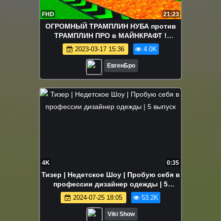
FHD
21:23
ОГРОМНЫЙ ТРАМПЛИН НУБА против
ТРАМПЛИН ПРО в МАЙНКРАФТ !
ДЕВУШКА ВИДЕО ТРОЛЛИНГ
2023-03-17 15:36
4.0K
MINECRAFT БИТВА
ЕвгенБро
4K
0:35
Тизер | Недетское Шоу | Пробую себя в
профессии дизайнер одежды | 5
выпуск
2024-07-25 18:05
53.2K
Viki Show