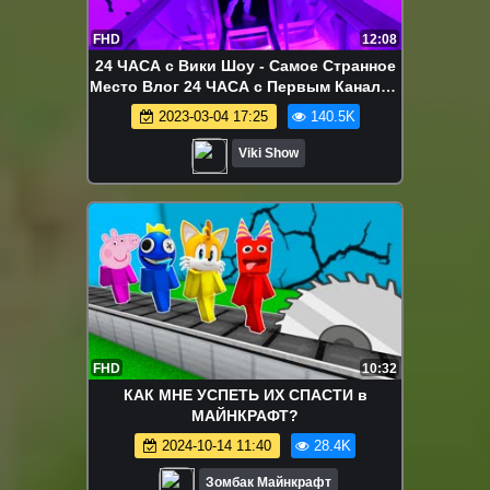
FHD
12:08
24 ЧАСА с Вики Шоу - Самое Странное
Место Влог 24 ЧАСА с Первым Каналом
/ Вики Шоу
2023-03-04 17:25
140.5K
Viki Show
FHD
10:32
КАК МНЕ УСПЕТЬ ИХ СПАСТИ в
МАЙНКРАФТ?
2024-10-14 11:40
28.4K
Зомбак Майнкрафт