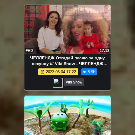
FHD
17:12
ЧЕЛЛЕНДЖ Отгадай песню за одну
секунду /// Viki Show - ЧЕЛЛЕНДЖ
Отгадай Песню НАОБОРОТ c Новыми
2023-03-04 17:22
8.9K
ХИТАМИ вместе с Элджей Бандерос
Ханна / Вики Шоу
Viki Show