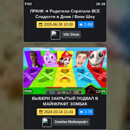
FHD
26:38
ПРАНК ➔ Родители Спрятали ВСЕ
Сладости в Доме / Вики Шоу
2025-06-28 10:00
3.4M
Viki Show
FHD
12:45
ВЫБЕРИ ЗАКРЫТЫЙ ПОДВАЛ В
МАЙНКРАФТ ЗОМБАК
2024-10-14 11:41
3.7K
Зомбак Майнкрафт