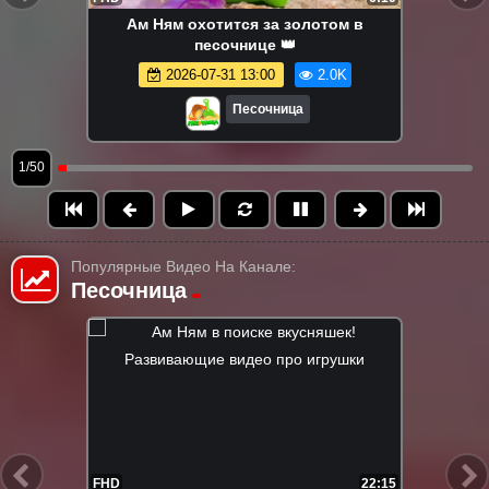
Ам Ням охотится за золотом в
песочнице 👑
2026-07-31 13:00
2.0K
Песочница
1/50
Популярные Видео На Канале:
Песочница
FHD
21:55