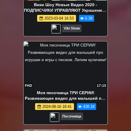
Вики Шоу Новые Видео 2020 -
ПОДПИСЧИКИ УПРАВЛЯЮТ Украшением
Нашей Ёлки У Вики Новый Пушистый
2023-03-04 16:53
6.3K
Друг Ризмо / Вики Шоу
Viki Show
FHD
17:15
Моя песочница ТРИ СЕРИИ!
Развивающее видео для малышей про
игрушки и игры с песком. Лепим
2024-08-16 18:41
438.1K
куличики!
Песочница