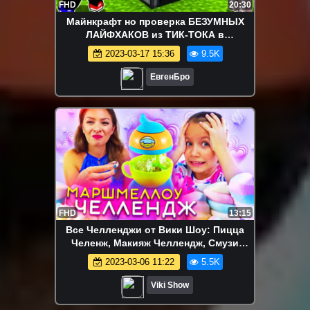
FHD
20:30
Майнкрафт но проверка БЕЗУМНЫХ
ЛАЙФХАКОВ из ТИК-ТОКА в
Майнкрафте Троллинг Ловушка
2023-03-17 15:36
9.5K
Minecraft
ЕвгенБро
FHD
13:15
Все Челленджи от Вики Шоу: Пицца
Челенж, Макияж Челлендж, Смузи
Челлендж, Блинный Челлендж и др. -
2023-03-06 11:22
5.5K
Мини МАРШМЕЛЛОУ ЧЕЛЛЕНДЖ
CHALLENGE Yummy Nummies
Viki Show
Marshmallow Treats /// Вики Шоу