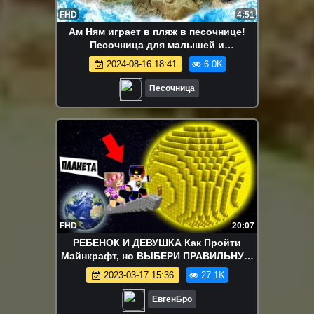
FHD
4:51
Ам Ням играет в пляж в песочнице!
Песочница для малышей и
развивающие видео для детей
2024-08-16 18:41
6.0K
Песочница
FHD
20:07
РЕБЕНОК И ДЕВУШКА Как Пройти
Майнкрафт, но ВЫБЕРИ ПРАВИЛЬНУЮ
ПЛАНЕТУ ! НУБА И ПРО ВИДЕО
2023-03-17 15:36
27.1K
MINECRAFT
ЕвгенБро