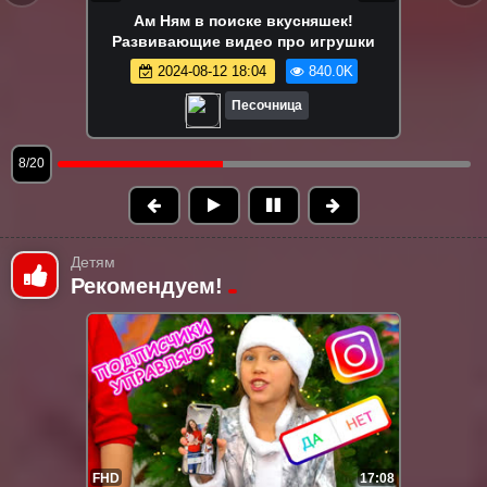
Ам Ням играет в съедобное-
несъедобное! 😋 Игры и развивающее
видео про игрушки Om Nom
2024-08-13 15:03
815.3K
Песочница
9/20
Детям
Рекомендуем!
FHD
17:08