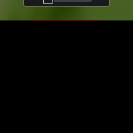
ЗАГРУЗИТЬ ЕЩЁ ВИДЕО
О сайте
Специально для Вас мы отобрали вручную самое лучшее
видео! Смотрите видео онлайн на HDVK.ru. Смотреть
онлайн фильмы и сериалы бесплатно, музыкальные
клипы, новости мира и кино, обзоры мобильных
устройств. Мультфильмы, аниме, дорамы смотреть
онлайн бесплатно!
Скачать видео с ВК, РуТуба, Дзена, ОК