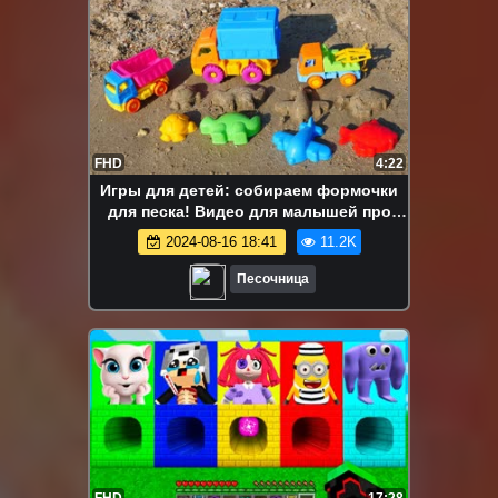
FHD
4:22
Игры для детей: собираем формочки
для песка! Видео для малышей про
машинки и куличики
2024-08-16 18:41
11.2K
Песочница
FHD
17:28