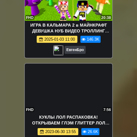
FHD
20:38
ИГРА В КАЛЬМАРА 2 в МАЙНКРАФТ
ДЕВУШКА НУБ ВИДЕО ТРОЛЛИНГ
MINECRAFT SPRUNK
2025-01-03 11:00
146.3K
ЕвгенБро
FHD
7:56
КУКЛЫ ЛОЛ РАСПАКОВКА!
ОТКРЫВАЕМ ГЛЭМ ГЛИТТЕР ЛОЛ
СЮРПРИЗ Мультики для детей
2023-06-30 13:55
26.6K
БЛЕСТЯЩИЕ LOL Surprise!