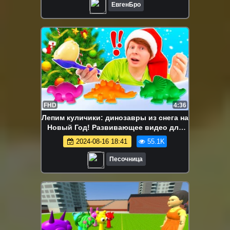
ЕвгенБро
FHD
4:36
Лепим куличики: динозавры из снега на
Новый Год! Развивающее видео для
малышей Моя Песочница
2024-08-16 18:41
55.1K
Песочница