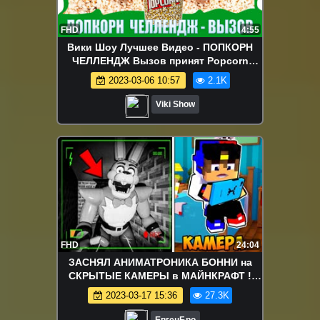
FHD
4:55
Вики Шоу Лучшее Видео - ПОПКОРН
ЧЕЛЛЕНДЖ Вызов принят Popcorn
Challenge Развлечение / Вики Шоу
2023-03-06 10:57
2.1K
Viki Show
FHD
24:04
ЗАСНЯЛ АНИМАТРОНИКА БОННИ на
СКРЫТЫЕ КАМЕРЫ в МАЙНКРАФТ !
ДЕВУШКА ВИДЕО ТРОЛЛИНГ
2023-03-17 15:36
27.3K
MINECRAFT fnaf
ЕвгенБро