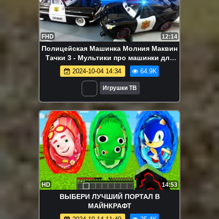
FHD
12:14
Полицейская Машинка Молния Маквин
Тачки 3 - Мультики про машинки для
детей
2024-10-04 14:34
64.9K
Игрушки ТВ
HD
14:53
ВЫБЕРИ ЛУЧШИЙ ПОРТАЛ В
МАЙНКРАФТ