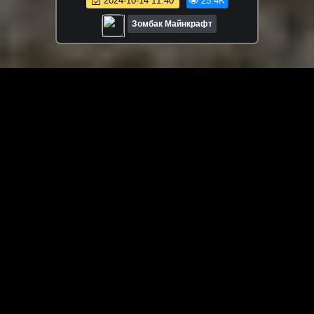
2024-10-14 11:40
25.4K
Зомбак Майнкрафт
ЗАГРУЗИТЬ ЕЩЁ ВИДЕО
О сайте
Специально для Вас мы отобрали вручную самое лучшее
видео! Смотрите видео онлайн на HDVK.ru. Смотреть
онлайн фильмы и сериалы бесплатно, музыкальные
клипы, новости мира и кино, обзоры мобильных
устройств. Мультфильмы, аниме, дорамы смотреть
онлайн бесплатно!