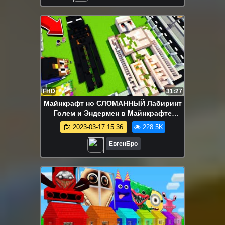
FHD
31:27
Майнкрафт но СЛОМАННЫЙ Лабиринт
Голем и Эндермен в Майнкрафте
Троллинг Ловушка Minecraft
2023-03-17 15:36
228.5K
ЕвгенБро