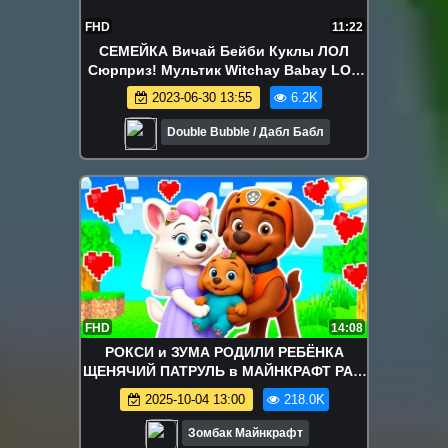
FHD
11:22
СЕМЕЙКА Вичай Бейби Куклы ЛОЛ
Сюрприз! Мультик Witchay Babay LOL
Families Surprise Dolls
2023-06-30 13:55
6.2K
Double Bubble / Дабл Бабл
FHD
14:08
РОКСИ и ЗУМА РОДИЛИ РЕБЁНКА
ЩЕНЯЧИЙ ПАТРУЛЬ в МАЙНКРАФТ PAW
PATROL МУЛЬТИК
2025-10-04 13:00
218.0K
Зомбак Майнкрафт