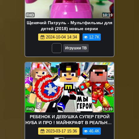
FHD
10:19
Щенячий Патруль - Мультфильмы для
детей (2018) новые серии
2024-10-04 14:34
12.7K
Игрушки ТВ
FHD
19:39
РЕБЕНОК И ДЕВУШКА СУПЕР ГЕРОЙ
НУБА И ПРО ! МАЙНКРАФТ В РЕАЛЬНОЙ
ЖИЗНИ ВИДЕО ТРОЛЛИНГ MINECRAFT
2023-03-17 15:36
46.4K