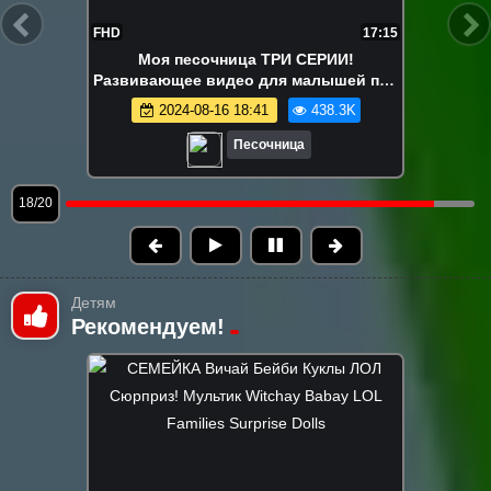
FHD
5:06
Машинки для малышей — Молния
Маквин и Круз в песочнице — Игры для
самых маленьких
2024-08-16 18:41
437.7K
Песочница
19/20
Детям
Рекомендуем!