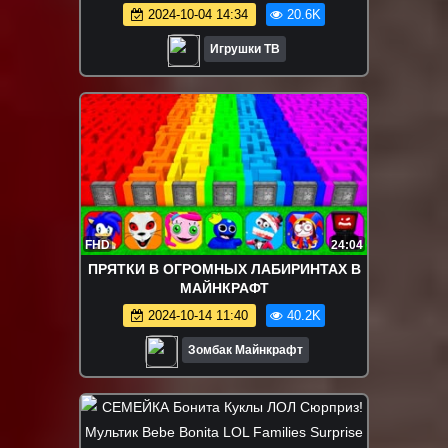
Маквин и ТАЧКИ застряли в снегу!
2024-10-04 14:34
20.6K
Игрушки ТВ
FHD
24:04
ПРЯТКИ В ОГРОМНЫХ ЛАБИРИНТАХ В
МАЙНКРАФТ
2024-10-14 11:40
40.2K
Зомбак Майнкрафт