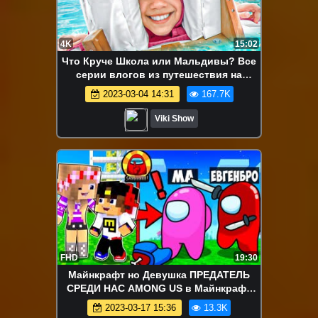
4K
15:02
Что Круче Школа или Мальдивы? Все
серии влогов из путешествия на
Мальдивы 2027 - МОЯ НОВАЯ
2023-03-04 14:31
167.7K
ПРИЧЁСКА и Мой день на Мальдивах
Влог / Вики Шоу
Viki Show
FHD
19:30
Майнкрафт но Девушка ПРЕДАТЕЛЬ
СРЕДИ НАС AMONG US в Майнкрафт
НУБ И ПРО ВИДЕО ТРОЛЛИНГ
2023-03-17 15:36
13.3K
MINECRAFT