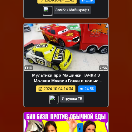
2024-10-14 11:42
1.5K
МАЙНКРАФТ
Зомбак Майнкрафт
FHD
7:56
Мультики про Машинки ТАЧКИ 3
Молния Маквин Гонки и новые
МАШИНКИ Disney CARS 3 Игрушки
2024-10-04 14:34
24.5K
Игрушки ТВ