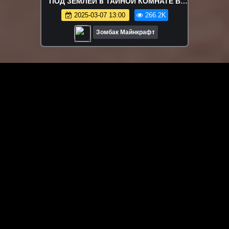
ПОД ЗЕМЛЁЙ в ТАЙНОЙ КОМНАТЕ В
МАЙНКРАФТ
2025-03-07 13:00
266.2K
Зомбак Майнкрафт
ЗАГРУЗИТЬ ЕЩЁ ВИДЕО
О сайте
Специально для Вас мы отобрали вручную самое лучшее
видео! Смотрите видео онлайн на HDVK.ru. Смотреть
онлайн фильмы и сериалы бесплатно, музыкальные
клипы, новости мира и кино, обзоры мобильных