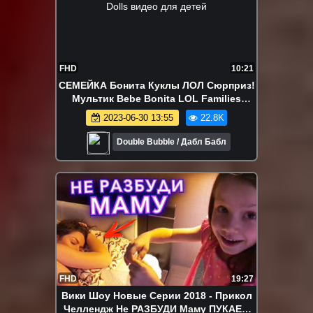
FHD
10:21
СЕМЕЙКА Бонита Куклы ЛОЛ Сюрприз!
Мультик Bebe Bonita LOL Families
Surprise Dolls видео для детей
2023-06-30 13:55
22.8K
Double Bubble / Дабл Бабл
FHD
19:27
Вики Шоу Новые Серии 2018 - Прикол
Челлендж Не РАЗБУДИ Маму ПУКАЕМ