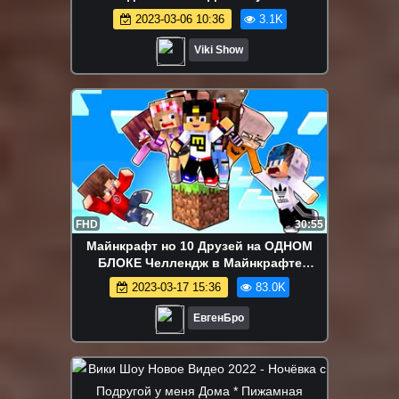
Игрушкой Пердушкой ВЗРЫВАЕМ
2023-03-06 10:36
3.1K
Хлопушку / Вики Шоу
Viki Show
FHD
30:55
Майнкрафт но 10 Друзей на ОДНОМ
БЛОКЕ Челлендж в Майнкрафте
Троллинг Ловушка Minecraft ЕвгенБро
2023-03-17 15:36
83.0K
ЕвгенБро