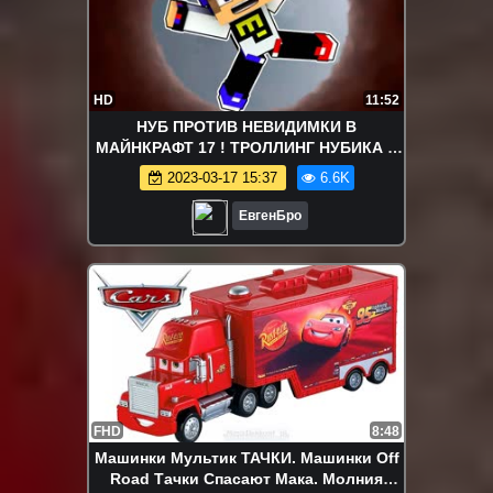
HD
11:52
НУБ ПРОТИВ НЕВИДИМКИ В
МАЙНКРАФТ 17 ! ТРОЛЛИНГ НУБИКА В
MINECRAFT Мультик Майнкрафт
2023-03-17 15:37
6.6K
ЕвгенБро
FHD
8:48
Машинки Мультик ТАЧКИ. Машинки Off
Road Тачки Спасают Мака. Молния