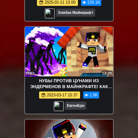
2025-01-11 13:00
229.1K
Зомбак Майнкрафт
FHD
12:29
НУБЫ ПРОТИВ ЦУНАМИ ИЗ
ЭНДЕРМЕНОВ В МАЙНКРАФТЕ! КАК
ВЫЖИТЬ НУБУ В МАЙНКРАФТ!
2023-03-17 15:37
1.8K
ТРОЛЛИНГ#53 мультик
ЕвгенБро