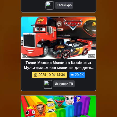
ЕвгенБро
HD
5:13
Тачки Молния Маквин в Карбоне 🚗
Мультфильм про машинки для детей
малышей Disney Cars McQueen
2024-10-04 14:34
20.2K
Игрушки ТВ