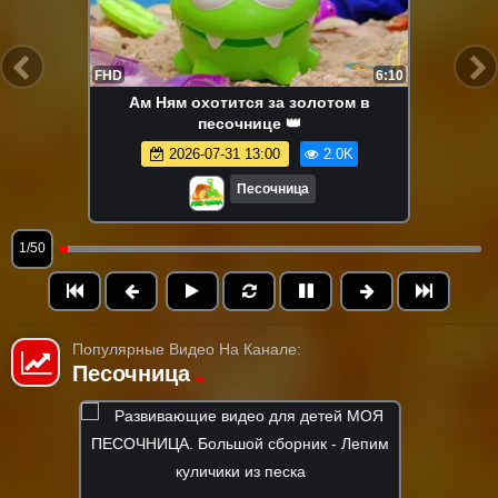
FHD
6:10
Ам Ням охотится за золотом в
песочнице 👑
2026-07-31 13:00
2.0K
Песочница
1/50
Популярные Видео На Канале:
Песочница