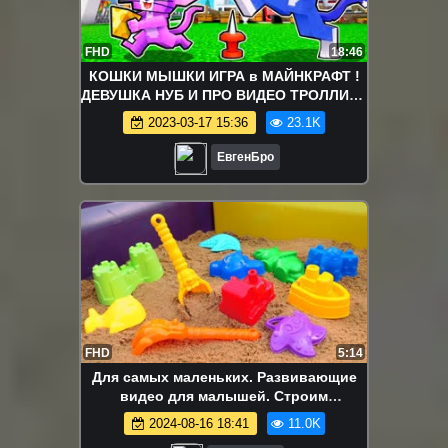
FHD
18:46
КОШКИ МЫШКИ ИГРА в МАЙНКРАФТ !
ДЕВУШКА НУБ И ПРО ВИДЕО ТРОЛЛИНГ
MINECRAFT
2023-03-17 15:36
23.1K
ЕвгенБро
FHD
5:14
Для самых маленьких. Развивающие
видео для малышей. Строим
песочницу и учим цвета
2024-08-16 18:41
11.0K