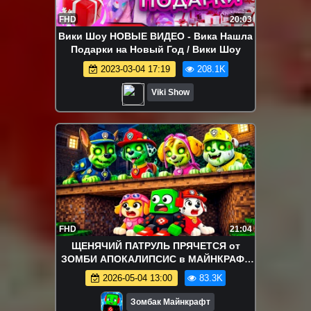
FHD
20:03
Вики Шоу НОВЫЕ ВИДЕО - Вика Нашла
Подарки на Новый Год / Вики Шоу
2023-03-04 17:19
208.1K
Viki Show
FHD
21:04
ЩЕНЯЧИЙ ПАТРУЛЬ ПРЯЧЕТСЯ от
ЗОМБИ АПОКАЛИПСИС в МАЙНКРАФТ
ЗОМБАК
2026-05-04 13:00
83.3K
Зомбак Майнкрафт