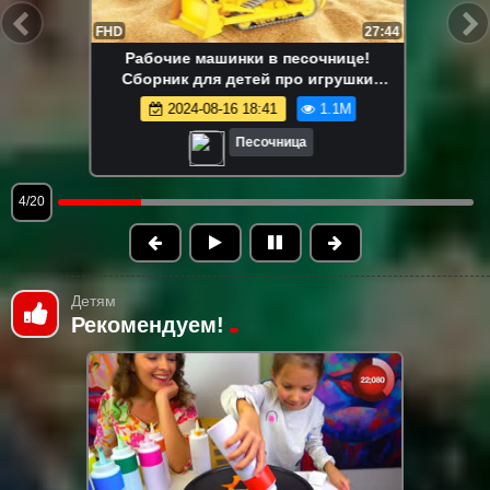
FHD
13:58
Маша Капуки Кануки и игрушки в
песочнице — Развивающее видео для
самых маленьких
2024-08-16 18:41
1.1M
Песочница
5/20
Детям
Рекомендуем!