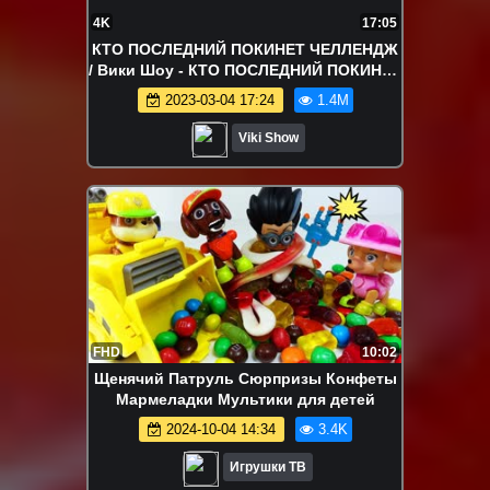
4K
17:05
КТО ПОСЛЕДНИЙ ПОКИНЕТ ЧЕЛЛЕНДЖ
/ Вики Шоу - КТО ПОСЛЕДНИЙ ПОКИНЕТ
БАССЕЙН получит 50 тыс / Вики Шоу
2023-03-04 17:24
1.4M
Viki Show
FHD
10:02
Щенячий Патруль Сюрпризы Конфеты
Мармеладки Мультики для детей
2024-10-04 14:34
3.4K
Игрушки ТВ