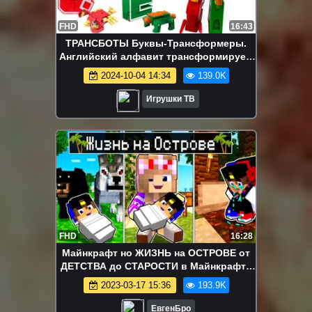
FHD
16:43
ТРАНСБОТЫ Буквы-Трансформеры.
Английский алфавит трансформируем
в Роботы Lingvo ZOO
2024-10-04 14:34
139.0K
Игрушки ТВ
FHD
16:28
Майнкрафт но ЖИЗНЬ на ОСТРОВЕ от
ДЕТСТВА до СТАРОСТИ в Майнкрафте
Тролинг Ловушка Minecraft Евгенбро
2023-03-17 15:36
193.9K
ЕвгенБро