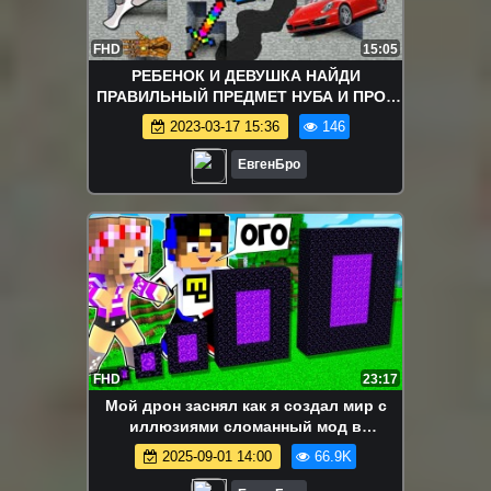
FHD
15:05
РЕБЕНОК И ДЕВУШКА НАЙДИ
ПРАВИЛЬНЫЙ ПРЕДМЕТ НУБА И ПРО !
МАЙНКРАФТ ВЫЖИВАНИЕ БОМЖА
2023-03-17 15:36
146
ВИДЕО MINECRAFT
ЕвгенБро
FHD
23:17
Мой дрон заснял как я создал мир с
иллюзиями сломанный мод в
майнкрафт! девушка новичок видео
2025-09-01 14:00
66.9K
minecraft