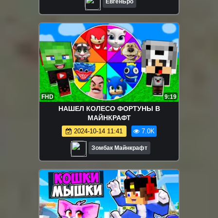
ЕвгенБро
FHD
9:19
НАШЕЛ КОЛЕСО ФОРТУНЫ В
МАЙНКРАФТ
2024-10-14 11:41
7.0K
Зомбак Майнкрафт