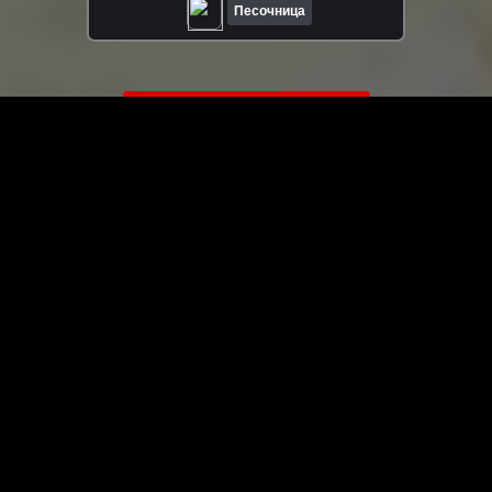
Песочница
ЗАГРУЗИТЬ ЕЩЁ ВИДЕО
О сайте
Специально для Вас мы отобрали вручную самое лучшее
видео! Смотрите видео онлайн на HDVK.ru. Смотреть
онлайн фильмы и сериалы бесплатно, музыкальные
клипы, новости мира и кино, обзоры мобильных
устройств. Мультфильмы, аниме, дорамы смотреть
онлайн бесплатно!
Скачать видео с ВК, РуТуба, Дзена, ОК