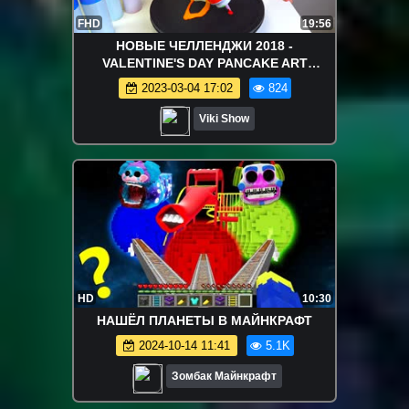
FHD
19:56
НОВЫЕ ЧЕЛЛЕНДЖИ 2018 -
VALENTINE'S DAY PANCAKE ART
CHALLENGE Блинный ЧЕЛЛЕНДЖ На
2023-03-04 17:02
824
День Всех Влюбленных / Вики Шоу
Viki Show
HD
10:30
НАШЁЛ ПЛАНЕТЫ В МАЙНКРАФТ
2024-10-14 11:41
5.1K
Зомбак Майнкрафт