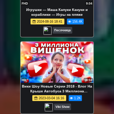
FHD
9:04
Игрушки — Маша Капуки Кануки и
кораблики — Игры на пляже
2024-08-16 18:41
156.4K
Песочница
HD
16:04
Вики Шоу Новые Серии 2018 - Влог На
Крыше Автобуса 3 Миллиона
ПОДПИСЧИКОВ в Испании / Вики Шоу
2023-03-04 16:16
1.2K
Viki Show