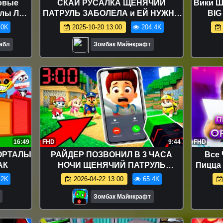
овые
СКАЙ РУСАЛКА ЩЕНЯЧИЙ
Вики Ш
клы Лол
ПАТРУЛЬ ЗАБОЛЕЛА и ЕЙ НУЖНА
BIG
milies
ОПЕРАЦИЯ РАЙДЕР ВРАЧ в
Чел
.0K
2025-10-20 13:00
204.4K
МАЙНКРАФТ
Поддел
Бабл
Зомбак Майнкрафт
16:49
FHD
9:44
FHD
ОРТАЛЫ
РАЙДЕР ПОЗВОНИЛ В 3 ЧАСА
Все 
АК
НОЧИ ЩЕНЯЧИЙ ПАТРУЛЬ
Пицца 
МАЙНКРАФТ
Смуз
.2K
2026-04-22 13:00
65.4K
Челлен
Про
Зомбак Майнкрафт
Челл