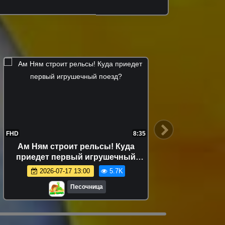
FHD
8:35
FHD
Ам Ням строит рельсы! Куда
Та
приедет первый игрушечный
сокр
поезд?
2026-07-17 13:00
5.7K
Песочница