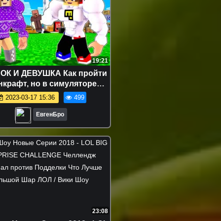
19:21
ОК И ДЕВУШКА Как пройти
крафт, но в симуляторе
ьной жизни ! НУБ И ПРО
2023-03-17 15:36
499
ВИДЕО MINECRAFT
ЕвгенБро
23:08