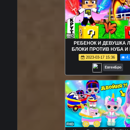
FHD
РЕБЕНОК И ДЕВУШКА 
БЛОКИ ПРОТИВ НУБА И 
МАЙНКРАФТ ВЫЖИВА
2023-03-17 15:36
4.
БОМЖА ВИДЕО ТРОЛЛ
MINECRAFT
ЕвгенБро
FHD