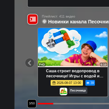
Плейлист: 411 видео
🌞 Новинки канала Песочни
18:05
FHD
6:10
и многое
Саша строит водопровод в
шей про
песочнице! Игры с водой и
формочками для детей
5.1K
2026-08-07 13:00
39
Песочница
3/50