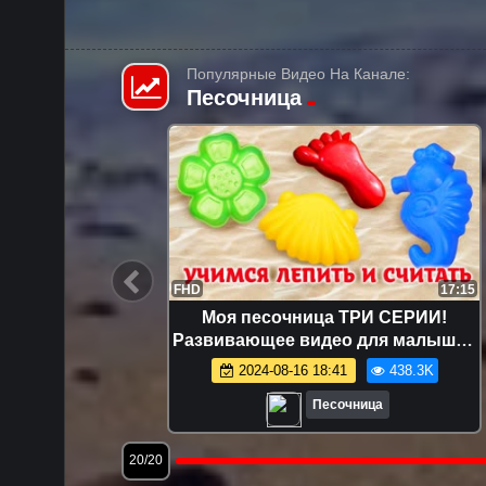
Популярные Видео На Канале:
Песочница
12:49
FHD
17:15
шинки —
Моя песочница ТРИ СЕРИИ!
я самых
Развивающее видео для малышей
же!
про игрушки и игры с песком.
1.6K
2024-08-16 18:41
438.3K
Лепим куличики!
Песочница
20/20