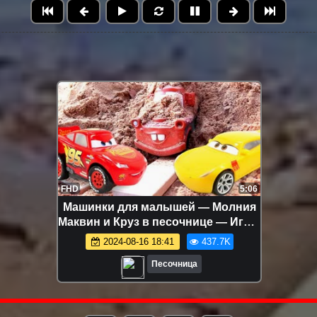
FHD
5:06
Машинки для малышей — Молния
Маквин и Круз в песочнице — Игры
для самых маленьких
2024-08-16 18:41
437.7K
Песочница