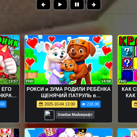
13:57
FHD
14:08
FHD
 ЕГО
РОКСИ и ЗУМА РОДИЛИ РЕБЁНКА
КАК С
НКРАФТ
ЩЕНЯЧИЙ ПАТРУЛЬ в
КАК
 В
МАЙНКРАФТ PAW PATROL
ПРЕДМ
.6K
2025-10-04 13:00
218.0K
МУЛЬТИК
Зомбак Майнкрафт