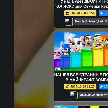
У нас Будет ДВОЙНЯ! Н
КОЛЯСКИ для Семейки Ку
Сюрприз! Мультик LOL Fa
2023-06-30 13:54
13
Surprise
Double Bubble / Дабл 
FHD
НАШЁЛ ВСЕ СТРАННЫЕ П
В МАЙНКРАФТ ЗОМБ
2024-10-14 11:39
12
Зомбак Майнкрафт