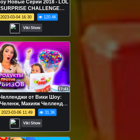
оу Новые Серии 2018 - LOL
 SURPRISE CHALLENGE
лендж Оригинал против
2023-03-04 16:30
120.4K
ки Что Лучше Большой Шар
ЛОЛ / Вики Шоу
Viki Show
17:43
Челленджи от Вики Шоу:
Челенж, Макияж Челлендж,
и Челлендж, Блинный
2023-03-06 11:49
31.3K
дж и др. - Приколы с Едой
дукты Против ОРБИЗОВ
Viki Show
ендж Вика против Мамы
Challenge / Вики Шоу