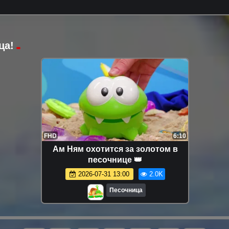
ца!
FHD
6:10
Ам Ням охотится за золотом в
песочнице 👑
2026-07-31 13:00
2.0K
Песочница