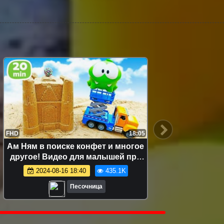
FHD
18:05
FHD
Ам Ням в поиске конфет и многое
Ам Ня
другое! Видео для малышей про
кули
игрушки
развив
2024-08-16 18:40
435.1K
Песочница