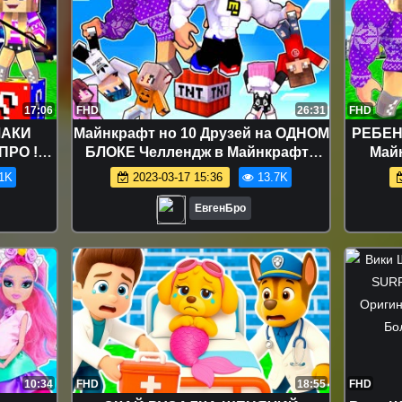
17:06
FHD
26:31
FHD
ЛАКИ
Майнкрафт но 10 Друзей на ОДНОМ
РЕБЕН
ПРО !
БЛОКЕ Челлендж в Майнкрафте
Майн
НИЕ
Троллинг Ловушка Minecraft
реал
1K
2023-03-17 15:36
13.7K
ИНГ
ЕвгенБро
ЕвгенБро
10:34
FHD
18:55
FHD