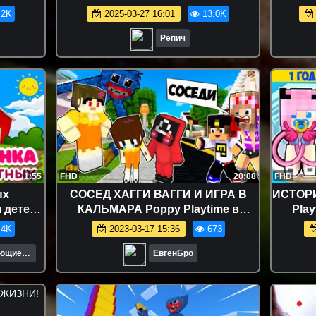
БИК
.2K
2025-03-27 16:01
13.0K
Репич
1:55
FHD
20:08
FHD
ых
СОСЕД ХАГГИ ВАГГИ И ИГРА В
ИСТОРИ
 детей
КАЛЬМАРА Poppy Playtime в
Play
й
МАЙНКРАФТ ! ДЕВУШКА ВИДЕО
МАЙН
.4K
2023-03-17 15:36
673
ТРОЛЛИНГ MINECRAFT
Т
ающие
ЕвгенБро
й