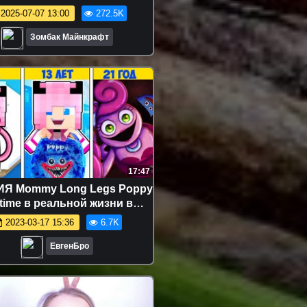
МАЙНКРАФТ!
2025-07-07 13:00
272.5K
Зомбак Майнкрафт
17:47
Я Mommy Long Legs Poppy
time в реальной жизни в
КРАФТ ДЕВУШКА ВИДЕО
2023-03-17 15:36
6.7K
РОЛЛИНГ MINECRAFT
ЕвгенБро