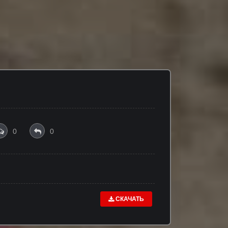
0
0
СКАЧАТЬ