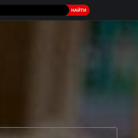
НАЙТИ