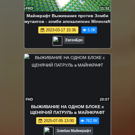
FHD
11:32
Майнкрафт Выживание против Зомби
мутантов - зомби апокалипсис Minecraft
2023-03-17 15:36
5.0K
ЕвгенБро
FHD
20:07
ВЫЖИВАНИЕ НА ОДНОМ БЛОКЕ с
ЩЕНЯЧИЙ ПАТРУЛЬ в МАЙНКРАФТ
2025-07-05 13:00
762.8K
Зомбак Майнкрафт