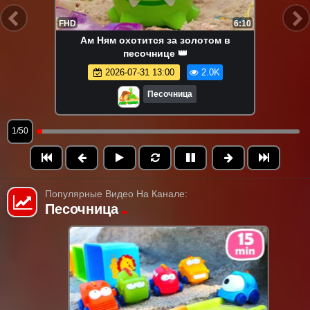
FHD
6:10
Ам Ням охотится за золотом в
песочнице 👑
2026-07-31 13:00
2.0K
Песочница
1/50
Популярные Видео На Канале:
Песочница