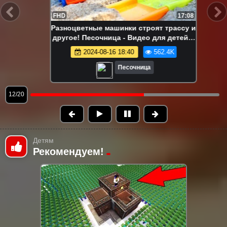
FHD
8:38
Познавательная игра: что Ам Ням
нашёл в песке? Учим фрукты вместе!
2025-09-09 13:00
506.7K
Песочница
13/20
Детям
Рекомендуем!