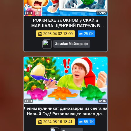
FHD
15:05
РОККИ EXE за ОКНОМ у СКАЙ и
МАРШАЛА ЩЕНЯЧИЙ ПАТРУЛЬ В
МАЙНКРАФТ
2026-04-02 13:00
25.0K
Зомбак Майнкрафт
FHD
4:36
Лепим куличики: динозавры из снега на
Новый Год! Развивающее видео для
малышей Моя Песочница
2024-08-16 18:41
55.1K