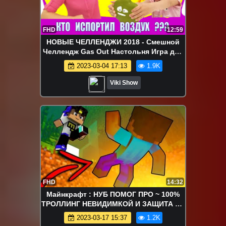
FHD
12:59
НОВЫЕ ЧЕЛЛЕНДЖИ 2018 - Смешной
Челлендж Gas Out Настольня Игра для
Детей /// Вики Шоу
2023-03-04 17:13
1.9K
Viki Show
FHD
14:32
Майнкрафт : НУБ ПОМОГ ПРО ~ 100%
ТРОЛЛИНГ НЕВИДИМКОЙ И ЗАЩИТА ОТ
НУБА / НУБИК MINECRAFT
2023-03-17 15:37
1.2K