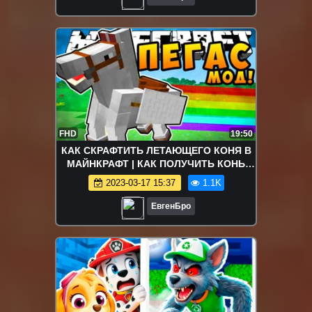
FHD
19:50
КАК СКРАФТИТЬ ЛЕТАЮЩЕГО КОНЯ В
МАЙНКРАФТ | КАК ПОЛУЧИТЬ КОНЬ
ПЕГАС МОД | ОБЗОР МОДА Minecraft
2023-03-17 15:37
1.1K
mods
ЕвгенБро