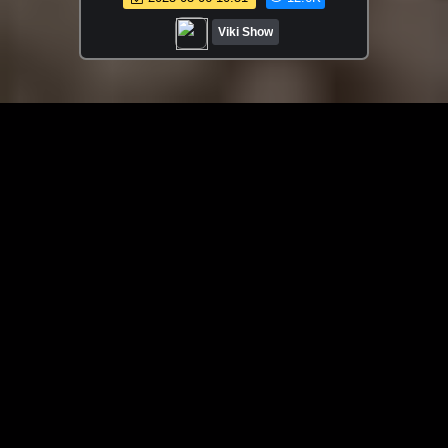
Mini Soda Shoppe /// Вики Шоу
Viki Show
ЗАГРУЗИТЬ ЕЩЁ ВИДЕО
О сайте
Специально для Вас мы отобрали вручную самое лучшее
видео! Смотрите видео онлайн на HDVK.ru. Смотреть
онлайн фильмы и сериалы бесплатно, музыкальные
клипы, новости мира и кино, обзоры мобильных
устройств. Мультфильмы, аниме, дорамы смотреть
онлайн бесплатно!