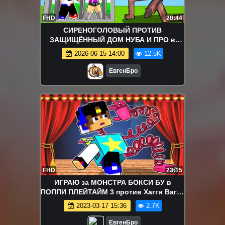
FHD
20:44
СИРЕНОГОЛОВЫЙ ПРОТИВ
ЗАЩИЩЁННЫЙ ДОМ НУБА И ПРО в
майнкрафт! девушка новичок видео
2026-06-15 14:00
12.5K
minecraft
ЕвгенБро
FHD
23:15
ИГРАЮ за МОНСТРА БОКСИ БУ в
ПОППИ ПЛЕЙТАЙМ 3 против Хагги Вагги
в МАЙНКРАФТ ВИДЕО ТРОЛЛИНГ
2023-03-17 15:36
2.7K
MINECRAFT
ЕвгенБро