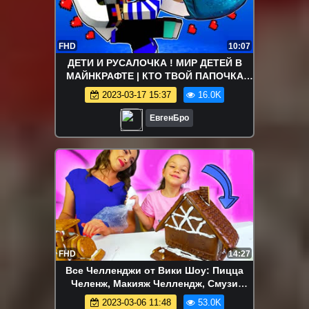
FHD
10:07
ДЕТИ И РУСАЛОЧКА ! МИР ДЕТЕЙ В
МАЙНКРАФТЕ | КТО ТВОЙ ПАПОЧКА
МАЙНКРАФТ! KIDS MINECRAFT
2023-03-17 15:37
16.0K
ЕвгенБро
FHD
14:27
Все Челленджи от Вики Шоу: Пицца
Челенж, Макияж Челлендж, Смузи
Челлендж, Блинный Челлендж и др. -
2023-03-06 11:48
53.0K