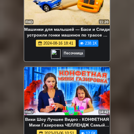
FHD
11:20
Машинки для малышей — Баси и Спиди
устроили гонки машинок по трассе —
Спиди угодил в песочницу!
2024-08-16 18:41
238.1K
Песочница
FHD
14:42
Вики Шоу Лучшее Видео - КОНФЕТНАЯ
Мини Газировка ЧЕЛЛЕНДЖ Самый
Маленький в Мире Лимонад Yummy
2023-03-06 10:51
12.6K