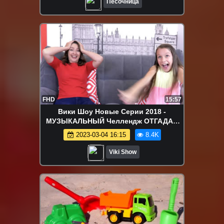
Песочница
FHD
15:57
Вики Шоу Новые Серии 2018 -
МУЗЫКАЛЬНЫЙ Челлендж ОТГАДАЙ
Песню Наоборот Вместе с Катей
2023-03-04 16:15
8.4K
Адушкиной и Open Kids / Вики Шоу
Viki Show