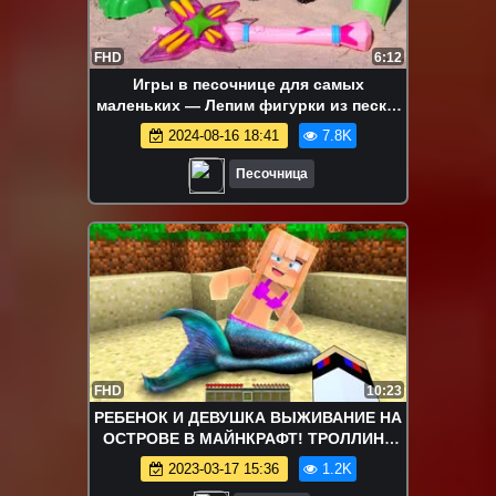
FHD
6:12
Игры в песочнице для самых
маленьких — Лепим фигурки из песка:
машинка, самолетик, собачка
2024-08-16 18:41
7.8K
Песочница
FHD
10:23
РЕБЕНОК И ДЕВУШКА ВЫЖИВАНИЕ НА
ОСТРОВЕ В МАЙНКРАФТ! ТРОЛЛИНГ
МОДЫ MINECRAFT
2023-03-17 15:36
1.2K