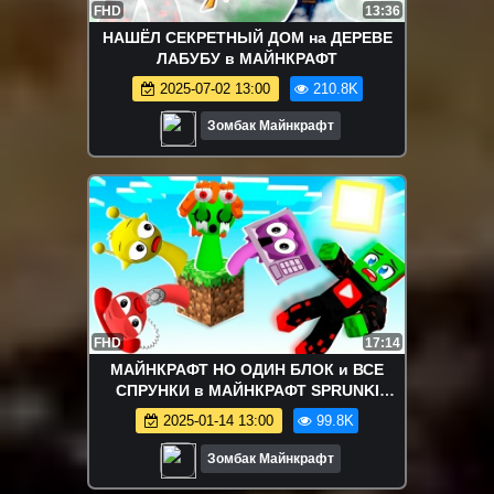
FHD
13:36
НАШЁЛ СЕКРЕТНЫЙ ДОМ на ДЕРЕВЕ
ЛАБУБУ в МАЙНКРАФТ
2025-07-02 13:00
210.8K
Зомбак Майнкрафт
FHD
17:14
МАЙНКРАФТ НО ОДИН БЛОК и ВСЕ
СПРУНКИ в МАЙНКРАФТ SPRUNKI
MINECRAFT
2025-01-14 13:00
99.8K
Зомбак Майнкрафт