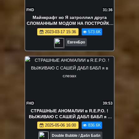
FHD
31:36
Майнкрафт но Я затроллил друга
СЛОМАННЫМ МОДОМ НА ПОСТРОЙКИ
в Майнкрафте | ЕвгенБро Minecraft
2023-03-17 15:36
573.6K
ЕвгенБро
FHD
39:53
СТРАШНЫЕ АНОМАЛИИ в R.E.P.O. !
ВЫЖИВАЮ С САШЕЙ ДАБЛ БАБЛ я в
слезах
2025-05-06 16:00
836.6K
Double Bubble / Дабл Бабл