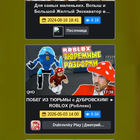
Для самых маленьких. Вспыш и
Большой Желтый Экскаватор в
песочнице. Развивающее видео для
2024-08-16 18:41
4.1K
малышей
Песочница
QHD
17:38
ПОБЕГ ИЗ ТЮРЬМЫ с ДУБРОВСКИМ! ►
ROBLOX (Роблокс)
2026-05-03 14:00
8.6K
Dubrovsky Play | Дмитрий
Дубровский