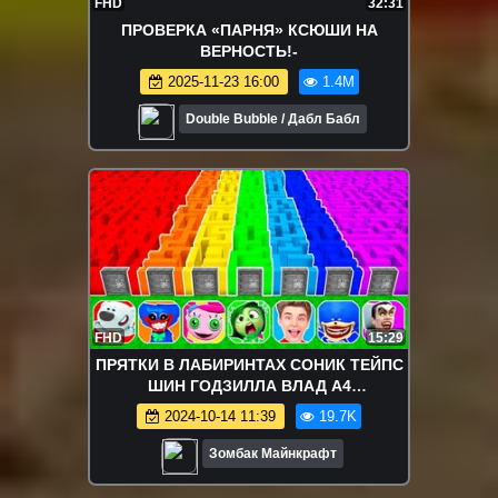
FHD
32:31
ПРОВЕРКА «ПАРНЯ» КСЮШИ НА
ВЕРНОСТЬ!-
2025-11-23 16:00
1.4M
Double Bubble / Дабл Бабл
FHD
15:29
ПРЯТКИ В ЛАБИРИНТАХ СОНИК ТЕЙПС
ШИН ГОДЗИЛЛА ВЛАД А4
ГОЛОВОЛОМКА 2 МИМИМИШКИ В
2024-10-14 11:39
19.7K
МАЙНКРАФТ ЗОМБАК
Зомбак Майнкрафт