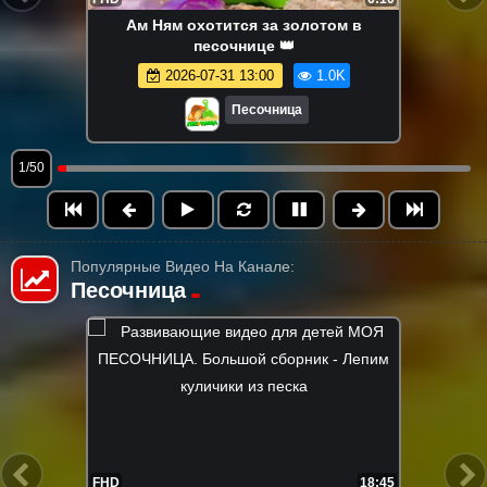
Ам Ням охотится за золотом в
песочнице 👑
2026-07-31 13:00
1.0K
Песочница
1/50
Популярные Видео На Канале:
Песочница
FHD
22:15