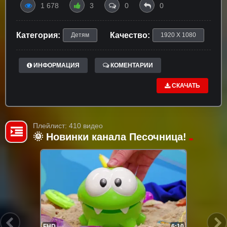
1 678
3
0
0
Категория:
Качество:
Детям
1920 X 1080
ИНФОРМАЦИЯ
КОМЕНТАРИИ
СКАЧАТЬ
Плейлист: 410 видео
🌞 Новинки канала Песочница!
FHD
6:10