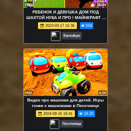
FHD
16:49
РЕБЕНОК И ДЕВУШКА ДОМ ПОД
ШАХТОЙ НУБА И ПРО ! МАЙНКРАФТ В
РЕАЛЬНОЙ ЖИЗНИ ВИДЕО ТРОЛЛИНГ
2023-03-17 15:36
558
MINECRAFT
ЕвгенБро
FHD
4:20
Видео про машинки для детей. Игры
гонки с машинками в Песочнице
2024-08-16 18:41
18.2K
Песочница