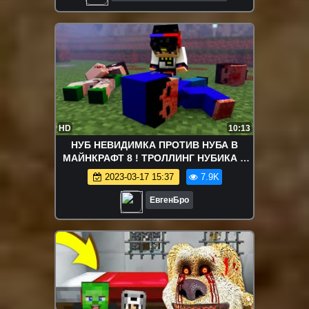
HD
10:13
НУБ НЕВИДИМКА ПРОТИВ НУБА В
МАЙНКРАФТ 8 ! ТРОЛЛИНГ НУБИКА В
MINECRAFT Мультик Майнкрафт
2023-03-17 15:37
7.9K
ЕвгенБро