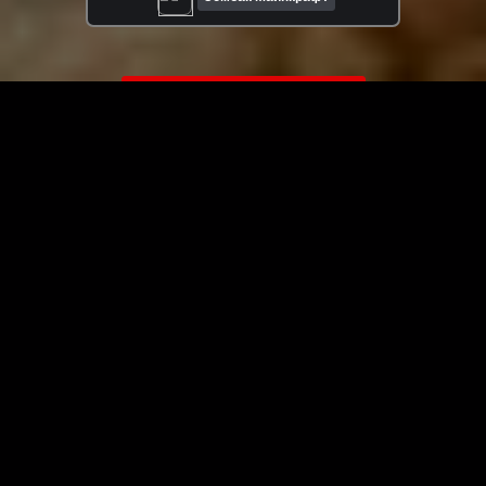
ЗАГРУЗИТЬ ЕЩЁ ВИДЕО
О сайте
Специально для Вас мы отобрали вручную самое лучшее
видео! Смотрите видео онлайн на HDVK.ru. Смотреть
онлайн фильмы и сериалы бесплатно, музыкальные
клипы, новости мира и кино, обзоры мобильных
устройств. Мультфильмы, аниме, дорамы смотреть
онлайн бесплатно!
Скачать видео с ВК, РуТуба, Дзена, ОК