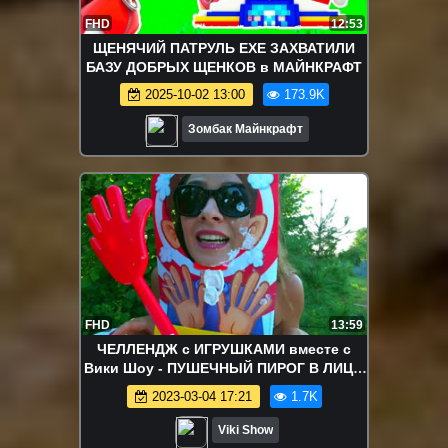
FHD
12:53
ЩЕНЯЧИЙ ПАТРУЛЬ EXE ЗАХВАТИЛИ
БАЗУ ДОБРЫХ ЩЕНКОВ в МАЙНКРАФТ
2025-10-02 13:00
173.9K
Зомбак Майнкрафт
FHD
13:59
ЧЕЛЛЕНДЖ с ИГРУШКАМИ вместе с
Вики Шоу - ПУШЕЧНЫЙ ПИРОГ В ЛИЦО
Челлендж Новая Версия Pie Face
2023-03-04 17:21
1.7K
Cannon Challenge / Вики Шоу
Viki Show