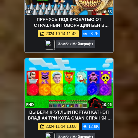
HD
16:55
ПРЯЧУСЬ ПОД КРОВАТЬЮ ОТ
СТРАШНЫЙ ГОВОРЯЩИЙ БЕН В
МАЙНКРАФТ
2024-10-14 11:42
28.7K
Зомбак Майнкрафт
FHD
10:06
ВЫБЕРИ КРУГЛЫЙ ПОРТАЛ КАТНЭП
ВЛАД А4 ТРИ КОТА GMAN СПРАНКИ В
МАЙНКРАФТ ЗОМБАК
2024-11-14 13:00
12.8K
Зомбак Майнкрафт