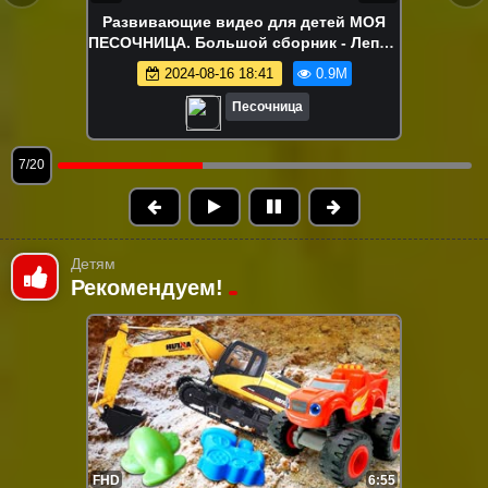
Ам Ням в поиске вкусняшек!
Развивающие видео про игрушки
2024-08-12 18:04
840.0K
Песочница
8/20
Детям
Рекомендуем!
FHD
6:55