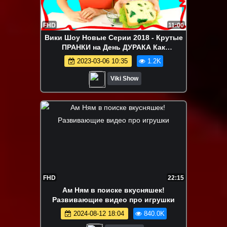
FHD
11:00
Вики Шоу Новые Серии 2018 - Крутые
ПРАНКИ на День ДУРАКА Как
РАЗЫГРАТЬ Своих Друзей и
2023-03-06 10:35
1.2K
Одноклассников / Вики Шоу
Viki Show
FHD
22:15
Ам Ням в поиске вкусняшек!
Развивающие видео про игрушки
2024-08-12 18:04
840.0K