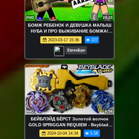
FHD
20:23
БОМЖ РЕБЕНОК И ДЕВУШКА МАЛЫШ
НУБА И ПРО ВЫЖИВАНИЕ БОМЖА!
МАЙНКРАФТ В РЕАЛЬНОЙ ЖИЗНИ
2023-03-17 15:36
227
ВИДЕО ТРОЛЛИНГ
ЕвгенБро
FHD
6:54
БЕЙБЛЭЙД БЁРСТ Золотой волчок
GOLD SPRIGGAN REQUIEM - Beyblade
Burst Чемпионат Битва на арене Хасбро
2024-10-04 14:34
5.5K