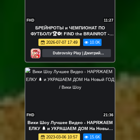
FHD
11:27
БРЕЙНРОТЫ и ЧЕМПИОНАТ ПО
ФУТБОЛУ🏆⚽️! FIND the BRAINROT -
№24
2026-07-07 17:49
10.0K
Dubrovsky Play | Дмитрий
Дубровский
FHD
21:36
Вики Шоу Лучшее Видео - НАРЯЖАЕМ
ЕЛКУ 🌲 и УКРАШАЕМ ДОМ На Новый
ГОД / Вики Шоу
2023-03-06 10:57
15.6K