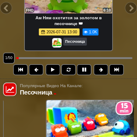
FHD
6:10
Ам Ням охотится за золотом в
песочнице 👑
2026-07-31 13:00
1.0K
Песочница
1/50
Популярные Видео На Канале:
Песочница