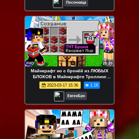
Песочница
FHD
25:20
Майнкрафт но с бронёй из ЛЮБЫХ
БЛОКОВ в Майнкрафте Троллинг
Ловушка Minecraft
2023-03-17 15:36
1.1K
ЕвгенБро