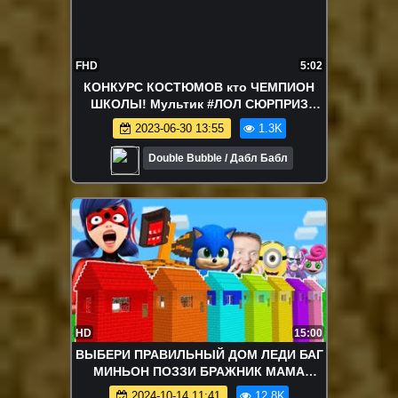
FHD
5:02
КОНКУРС КОСТЮМОВ кто ЧЕМПИОН
ШКОЛЫ! Мультик #ЛОЛ СЮРПРИЗ
Куклы Игрушки Для девочек
2023-06-30 13:55
1.3K
Double Bubble / Дабл Бабл
HD
15:00
ВЫБЕРИ ПРАВИЛЬНЫЙ ДОМ ЛЕДИ БАГ
МИНЬОН ПОЗЗИ БРАЖНИК МАМА
ДЛИННЫЕ НОГИ СИРЕНОГОЛОВЫЙ В
2024-10-14 11:41
12.8K