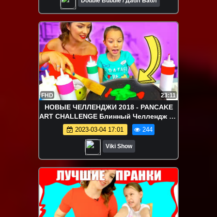
Double Bubble / Дабл Бабл
FHD
23:11
НОВЫЕ ЧЕЛЛЕНДЖИ 2018 - PANCAKE
ART CHALLENGE Блинный Челлендж На
ДЕНЬ ПОБЕДЫ 9 Мая Вика против
2023-03-04 17:01
244
Мамы /// Вики Шоу
Viki Show