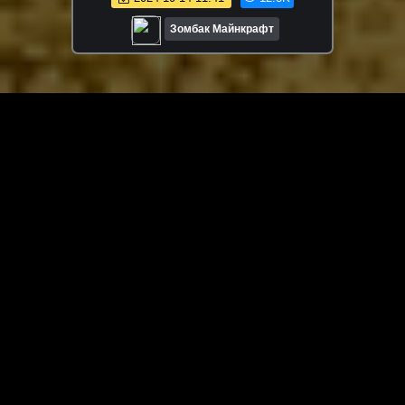
МАЙНКРАФТ
Зомбак Майнкрафт
ЗАГРУЗИТЬ ЕЩЁ ВИДЕО
О сайте
Специально для Вас мы отобрали вручную самое лучшее
видео! Смотрите видео онлайн на HDVK.ru. Смотреть
онлайн фильмы и сериалы бесплатно, музыкальные
клипы, новости мира и кино, обзоры мобильных
устройств. Мультфильмы, аниме, дорамы смотреть
онлайн бесплатно!