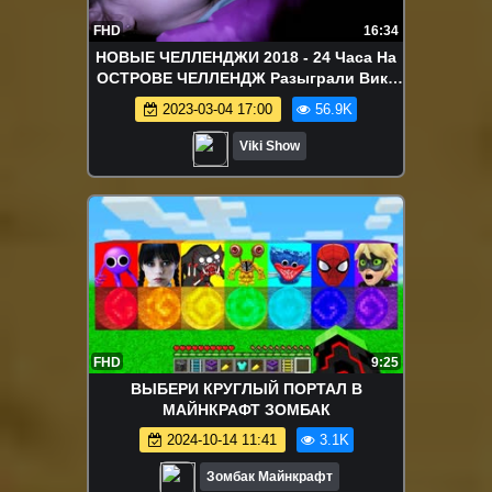
FHD
16:34
НОВЫЕ ЧЕЛЛЕНДЖИ 2018 - 24 Часа На
ОСТРОВЕ ЧЕЛЛЕНДЖ Разыграли Вику
24 hour CHALLENGE / Вики Шоу
2023-03-04 17:00
56.9K
Viki Show
FHD
9:25
ВЫБЕРИ КРУГЛЫЙ ПОРТАЛ В
МАЙНКРАФТ ЗОМБАК
2024-10-14 11:41
3.1K
Зомбак Майнкрафт