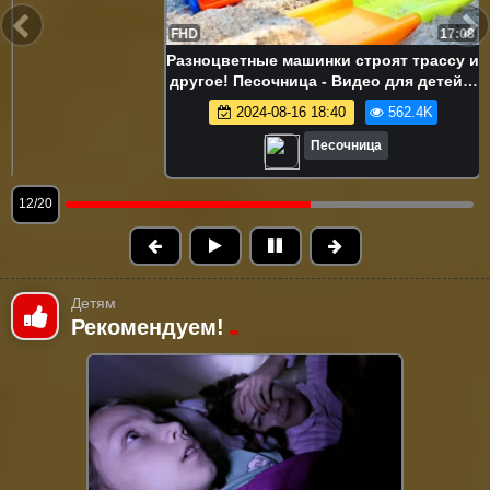
FHD
17:08
Разноцветные машинки строят трассу и
другое! Песочница - Видео для детей и
малышей - Сборник
2024-08-16 18:40
562.4K
Песочница
12/20
Детям
Рекомендуем!