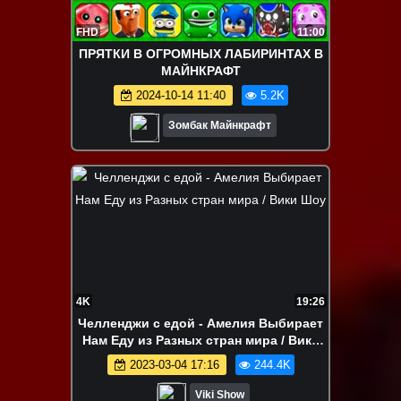
FHD
11:00
ПРЯТКИ В ОГРОМНЫХ ЛАБИРИНТАХ В
МАЙНКРАФТ
2024-10-14 11:40
5.2K
Зомбак Майнкрафт
4K
19:26
Челленджи с едой - Амелия Выбирает
Нам Еду из Разных стран мира / Вики
Шоу
2023-03-04 17:16
244.4K
Viki Show