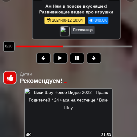
Ам Ням играет в съедобное-
несъедобное! 😋 Игры и развивающее
видео про игрушки Om Nom
2024-08-13 15:03
815.3K
Песочница
9/20
Детям
Рекомендуем!
4K
21:53