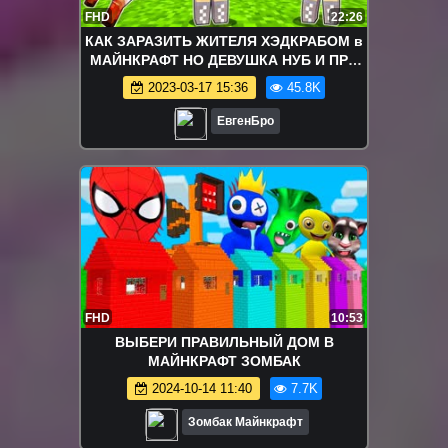
FHD
22:26
КАК ЗАРАЗИТЬ ЖИТЕЛЯ ХЭДКРАБОМ в
МАЙНКРАФТ НО ДЕВУШКА НУБ И ПРО
ВИДЕО ТРОЛЛИНГ MINECRAFT HALF
2023-03-17 15:36
45.8K
LIFE
ЕвгенБро
FHD
10:53
ВЫБЕРИ ПРАВИЛЬНЫЙ ДОМ В
МАЙНКРАФТ ЗОМБАК
2024-10-14 11:40
7.7K
Зомбак Майнкрафт