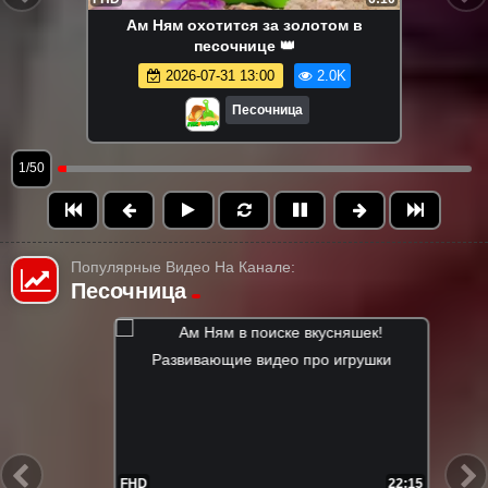
Ам Ням охотится за золотом в
песочнице 👑
2026-07-31 13:00
2.0K
Песочница
1/50
Популярные Видео На Канале:
Песочница
FHD
21:55