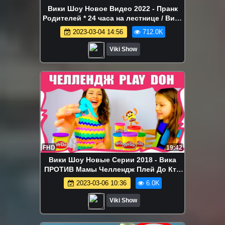
Вики Шоу Новое Видео 2022 - Пранк
Родителей * 24 часа на лестнице / Вики
Шоу
2023-03-04 14:56
712.0K
Viki Show
FHD
19:42
Вики Шоу Новые Серии 2018 - Вика
ПРОТИВ Мамы Челлендж Плей До Кто
Победит Новый Challenge Play Doh /
2023-03-06 10:36
6.0K
Вики Шоу
Viki Show