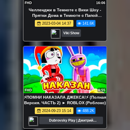
FHD
16:06
Челленджи в Темноте с Вики Шоу -
Прятки Дома в Темноте с Папой
Челлендж / Вики Шоу
2023-03-04 14:37
141.6K
Viki Show
FHD
8:55
⚡️ПОМНИ НАКАЗАЛА ДЖЕКСА!⚡️ (Полная
Версия. ЧАСТЬ 2) ► ROBLOX (Роблокс)
2024-09-23 15:14
488.2K
Dubrovsky Play | Дмитрий
Дубровский