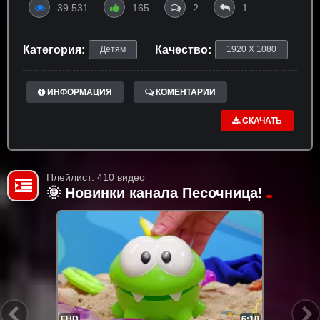
39 531
165
2
1
Категория:
Качество:
Детям
1920 X 1080
ИНФОРМАЦИЯ
КОМЕНТАРИИ
СКАЧАТЬ
Плейлист: 410 видео
🌞 Новинки канала Песочница!
FHD
6:10