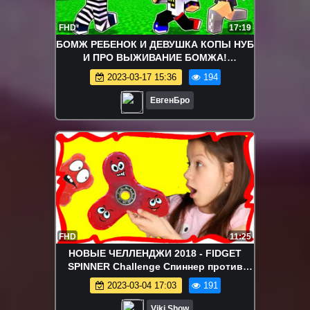
FHD
17:19
БОМЖ РЕБЕНОК И ДЕВУШКА КОПЫ НУБ
И ПРО ВЫЖИВАНИЕ БОМЖА!
МАЙНКРАФТ В РЕАЛЬНОЙ ЖИЗНИ
2023-03-17 15:36
194
ВИДЕО ТРОЛЛИНГ
ЕвгенБро
FHD
11:25
НОВЫЕ ЧЕЛЛЕНДЖИ 2018 - FIDGET
SPINNER Challenge Спиннер против
МАРМЕЛАДА Челлендж Гигантский
2023-03-04 17:03
191
Спинер / Вики Шоу
Viki Show