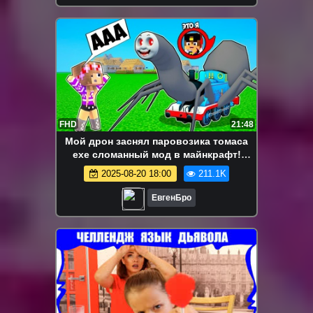
FHD
21:48
Мой дрон заснял паровозика томаса
exe сломанный мод в майнкрафт!
девушка новичок видео minecraft
2025-08-20 18:00
211.1K
ЕвгенБро