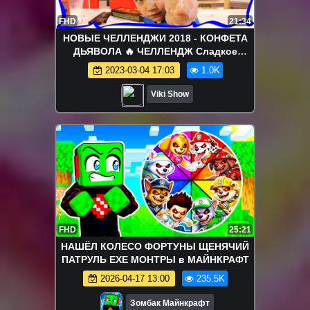
FHD
21:34
НОВЫЕ ЧЕЛЛЕНДЖИ 2018 - КОНФЕТА
ДЬЯВОЛА 🔥 ЧЕЛЛЕНДЖ Сладкое
Против Самых ОСТРЫХ продуктов в
2023-03-04 17:03
1.0K
Мире Язык Сатаны / Вики Шоу
Viki Show
FHD
25:21
НАШЁЛ КОЛЕСО ФОРТУНЫ ЩЕНЯЧИЙ
ПАТРУЛЬ EXE МОНТРЫ в МАЙНКРАФТ
2026-04-17 13:00
235.5K
Зомбак Майнкрафт