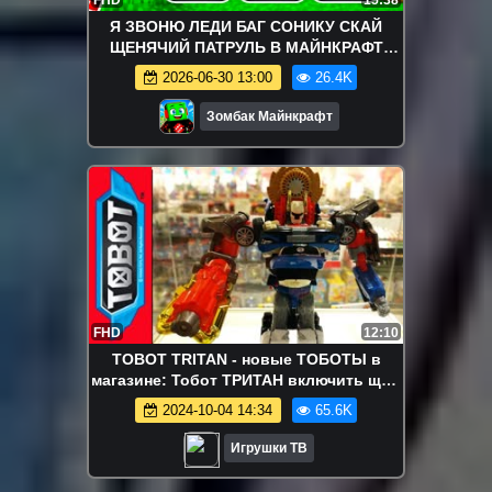
FHD
15:38
Я ЗВОНЮ ЛЕДИ БАГ СОНИКУ СКАЙ
ЩЕНЯЧИЙ ПАТРУЛЬ В МАЙНКРАФТ
МУЛЬТИК СОНИК БУМ
2026-06-30 13:00
26.4K
Зомбак Майнкрафт
FHD
12:10
TOBOT TRITAN - новые ТОБОТЫ в
магазине: Тобот ТРИТАН включить щит,
ТОБОТЫ X, Y, Z и Смарт Ключ ROBOT
2024-10-04 14:34
65.6K
Игрушки ТВ