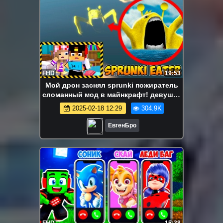
FHD
19:53
Мой дрон заснял sprunki пожиратель
сломанный мод в майнкрафт! девушка
новичок видео minecraft
2025-02-18 12:29
304.9K
ЕвгенБро