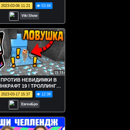
и Челлендж, Блинный
2023-03-06 11:21
53.6K
ендж и др. - Попробуй Не
яться Челлендж Мимика /
Viki Show
Вики Шоу
15:31
 ПРОТИВ НЕВИДИМКИ В
НКРАФТ 19 ! ТРОЛЛИНГ
КА В MINECRAFT Мультик
2023-03-17 15:37
12.0K
Майнкрафт
ЕвгенБро