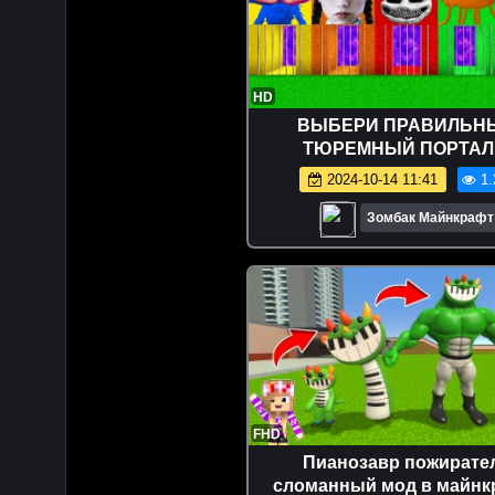
HD
ВЫБЕРИ ПРАВИЛЬН
ТЮРЕМНЫЙ ПОРТАЛ
МАЙНКРАФТ ЗОМБА
2024-10-14 11:41
1.
Зомбак Майнкрафт
FHD
Пианозавр пожирате
сломанный мод в майнк