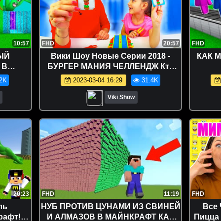
10:57
FHD
20:57
FHD
ЫЙ
Вики Шоу Новые Серии 2018 -
КАК 
 В
БУРГЕР МАНИЯ ЧЕЛЛЕНДЖ Кто
К
Сделает Больше Всего
2K
2023-03-04 16:29
31.4K
Гамбургеров BURGER MANIA
CHALLENGE /// Вики Шоу
Viki Show
20:23
FHD
11:19
FHD
ль
НУБ ПРОТИВ ЦУНАМИ ИЗ СВИНЕЙ
Все 
рафт!
И АЛМАЗОВ В МАЙНКРАФТ КАК
Пицца 