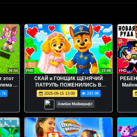
36:54
FHD
15:48
FHD
т этот
СКАЙ и ГОНЩИК ЩЕНЯЧИЙ
РЕБЕН
лема в
ПАТРУЛЬ ПОЖЕНИЛИСЬ В
Майнк
вушка
МАЙНКРАФТ МУЛЬТИК ОЛЕНЬ 99
ша
.7K
2025-09-15 13:00
243.9K
НОЧЕЙ
Зомбак Майнкрафт