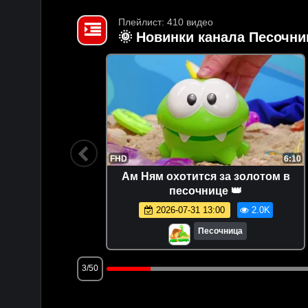
Плейлист: 410 видео
🌞 Новинки канала Песочни
7:46
FHD
6:10
в разные
Ам Ням охотится за золотом в
 игрушки
песочнице 👑
а
5.3K
2026-07-31 13:00
2.0K
Песочница
3/50