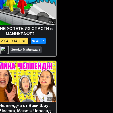
9:25
МНЕ УСПЕТЬ ИХ СПАСТИ в
МАЙНКРАФТ?
2024-10-14 11:40
41.2K
Зомбак Майнкрафт
16:55
Челленджи от Вики Шоу:
Челенж, Макияж Челлендж,