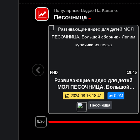
Популярные Видео На Канале:
Песочница
17:23
FHD
18:45
 яйца!
Развивающие видео для детей
игрушки
МОЯ ПЕСОЧНИЦА. Большой
очнице
сборник - Лепим куличики из песка
.0M
2024-08-16 18:41
0.9M
Песочница
9/20