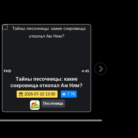
FHD
4:45
FHD
Тайны песочницы: какие
Видео
сокровища откопал Ам Ням?
Хоп игр
2026-07-10 13:00
7.7K
Песочница