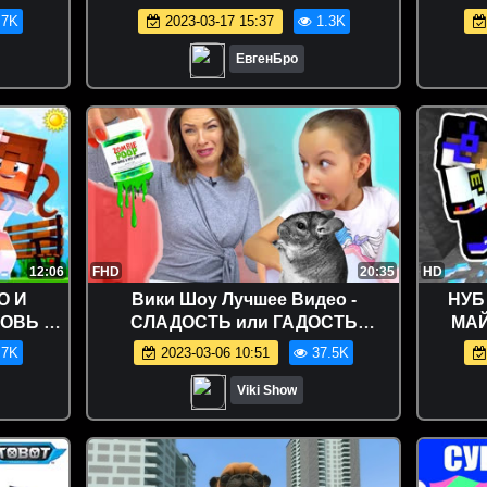
necraft
ВЫЖИТЬ НУБУ MINECRAFT
Смуз
.7K
2023-03-17 15:37
1.3K
ТРОЛЛИНГ ЛОВУШКА ЗАЩИТА
Челл
Засме
ЕвгенБро
12:06
FHD
20:35
HD
О И
Вики Шоу Лучшее Видео -
НУБ
ОВЬ ~
СЛАДОСТЬ или ГАДОСТЬ
МАЙ
АЩИТА
ЧЕЛЛЕНДЖ Интуиция Mistery Box
НУБИ
.7K
2023-03-06 10:51
37.5K
CRAFT
Switch up Challenge / Вики Шоу
Viki Show