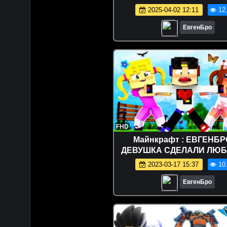
Девушка новичок видео mi
2025-04-02 12:11
12
ЕвгенБро
FHD
Майнкрафт : ЕВГЕНБР
ДЕВУШКА СДЕЛАЛИ ЛЮБ
ТРОЛЛИНГ ДЕВУШКА И З
2023-03-17 15:37
10
ОТ НУБА / НУБИК MINE
ЕвгенБро