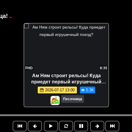
ца!
FHD
8:35
Ам Ням строит рельсы! Куда
приедет первый игрушечный
поезд?
2026-07-17 13:00
5.3K
Песочница