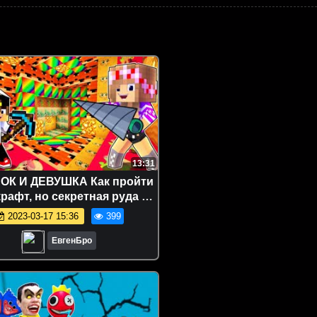
13:31
ОК И ДЕВУШКА Как пройти
рафт, но секретная руда в
хте ! НУБ И ПРО ВИДЕО
2023-03-17 15:36
399
MINECRAFT
ЕвгенБро