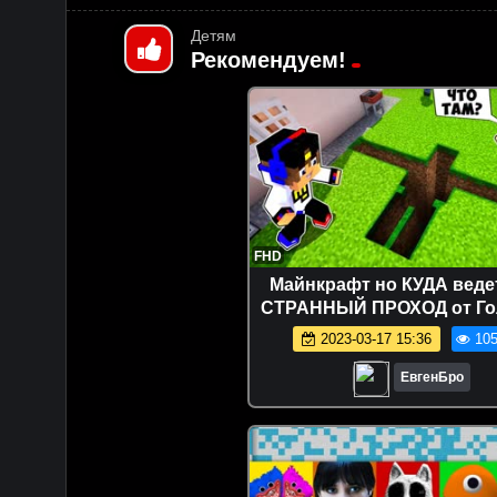
Детям
Рекомендуем!
FHD
Майнкрафт но КУДА веде
СТРАННЫЙ ПРОХОД от Го
Майнкрафте Троллинг Ло
2023-03-17 15:36
105
Minecraft
ЕвгенБро