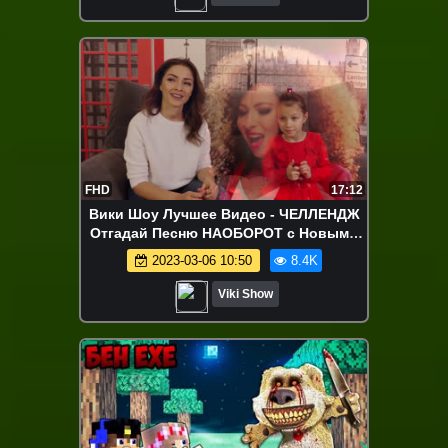
FHD
17:12
Вики Шоу Лучшее Видео - ЧЕЛЛЕНДЖ
Отгадай Песню НАОБОРОТ c Новыми
ХИТАМИ вместе с Элджей Бандерос
2023-03-06 10:50
8.4K
Ханна / Вики Шоу
Viki Show