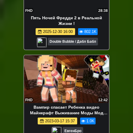
FHD
28:38
Пять Ночей Фредди 2 в Реальной
Жизни !
2025-12-30 16:00
802.1K
Double Bubble / Дабл Бабл
FHD
12:42
Вампир спасает Ребенка видео
Майнкрафт Выживание Моды Мод
Майнкрафте Хоррор Карты
2023-03-17 15:37
1.0K
ЕвгенБро