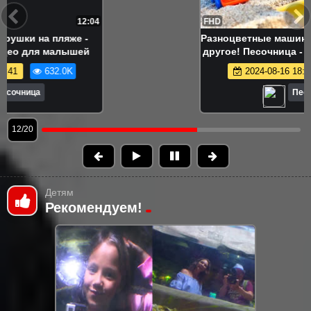
FHD
17:08
Разноцветные машинки строят трассу и
другое! Песочница - Видео для детей и
малышей - Сборник
2024-08-16 18:40
562.4K
Песочница
12/20
Детям
Рекомендуем!