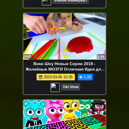
Зомбак Майнкрафт
FHD
6:48
Вики Шоу Новые Серии 2018 -
Желейные МОЗГИ Отличная Идея для
Вечеринки Как Разыграть Друзей / Вики
2023-03-06 10:35
1.0K
Шоу
Viki Show