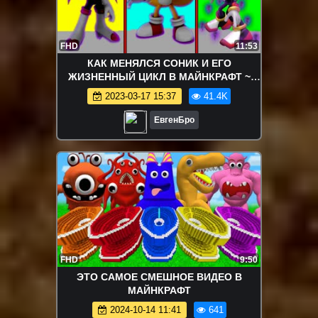
FHD
11:53
КАК МЕНЯЛСЯ СОНИК И ЕГО
ЖИЗНЕННЫЙ ЦИКЛ В МАЙНКРАФТ ~
ЭВОЛЮЦИЯ СОНИКА В MINECRAFT
2023-03-17 15:37
41.4K
SONIC
ЕвгенБро
FHD
9:50
ЭТО САМОЕ СМЕШНОЕ ВИДЕО В
МАЙНКРАФТ
2024-10-14 11:41
641