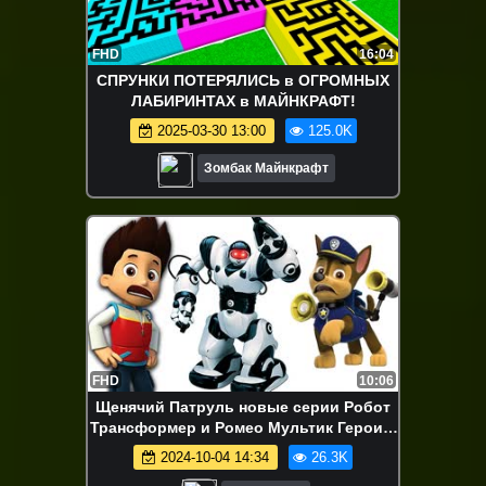
FHD
16:04
СПРУНКИ ПОТЕРЯЛИСЬ в ОГРОМНЫХ
ЛАБИРИНТАХ в МАЙНКРАФТ!
2025-03-30 13:00
125.0K
Зомбак Майнкрафт
FHD
10:06
Щенячий Патруль новые серии Робот
Трансформер и Ромео Мультик Герои в
Масках Игрушки PAW Patrol
2024-10-04 14:34
26.3K