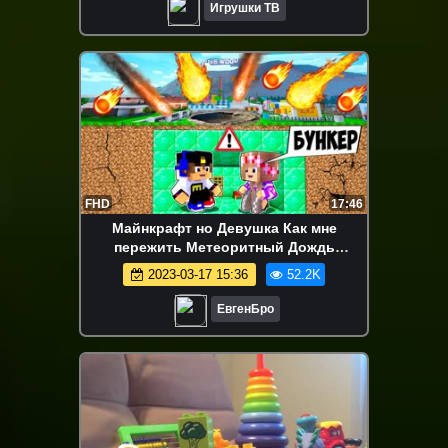
Игрушки ТВ
FHD
17:46
Майнкрафт но Девушка Как мне
пережить Метеоритный Дождь
Челлендж НУБ И ПРО ВИДЕО
2023-03-17 15:36
52.2K
ТРОЛЛИНГ MINECRAFT
ЕвгенБро