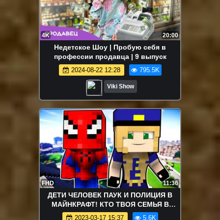
4K
20:00
Недетское Шоу | Пробую себя в
профессии продавца | 9 выпуск
2024-08-22 12:28
795.5K
Viki Show
FHD
11:36
ДЕТИ ЧЕЛОВЕК ПАУК И ПОЛИЦИЯ В
МАЙНКРАФТ! КТО ТВОЯ СЕМЬЯ В
MINECRAFT! WHO'S YOUR FAMILY
2023-03-17 15:37
5.6K