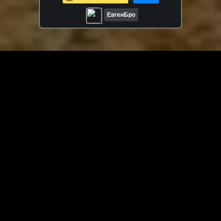
ROLEPLAY
ЕвгенБро
ЗАГРУЗИТЬ ЕЩЁ ВИДЕО
О сайте
Специально для Вас мы отобрали вручную самое лучшее
видео! Смотрите видео онлайн на HDVK.ru. Смотреть
онлайн фильмы и сериалы бесплатно, музыкальные
клипы, новости мира и кино, обзоры мобильных
устройств. Мультфильмы, аниме, дорамы смотреть
онлайн бесплатно!