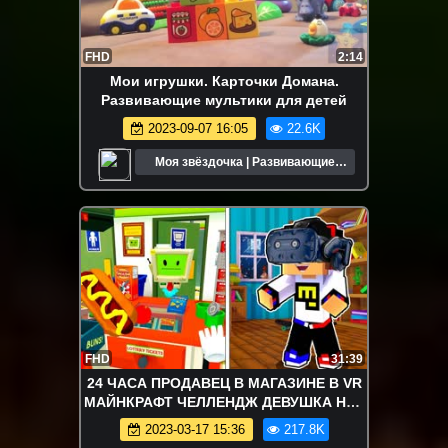
FHD
2:14
Мои игрушки. Карточки Домана.
Развивающие мультики для детей
2023-09-07 16:05
22.6K
Моя звёздочка | Развивающие
мультики для детей
FHD
31:39
24 ЧАСА ПРОДАВЕЦ В МАГАЗИНЕ В VR
МАЙНКРАФТ ЧЕЛЛЕНДЖ ДЕВУШКА НУБ
И ПРО ВИДЕО ТРОЛЛИНГ MINECRAFT
2023-03-17 15:36
217.8K