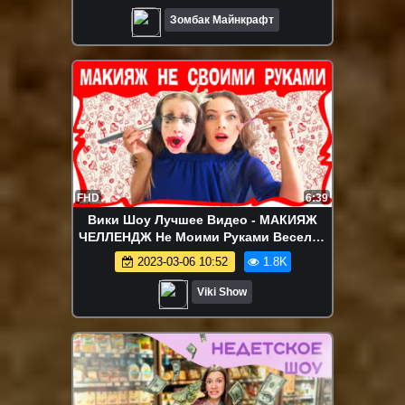
Зомбак Майнкрафт
FHD
6:39
Вики Шоу Лучшее Видео - МАКИЯЖ
ЧЕЛЛЕНДЖ Не Моими Руками Веселое
ВИДЕО Not My Arms Make Up
2023-03-06 10:52
1.8K
CHALLENGE / Вики Шоу
Viki Show