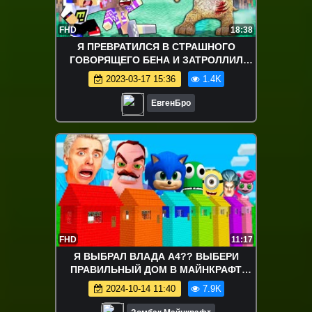
FHD
18:38
Я ПРЕВРАТИЛСЯ В СТРАШНОГО
ГОВОРЯЩЕГО БЕНА И ЗАТРОЛЛИЛ
ДРУЗЕЙ в МАЙНКРАФТ ! ВИДЕО
2023-03-17 15:36
1.4K
ТРОЛЛИНГ MINECRAFT
ЕвгенБро
FHD
11:17
Я ВЫБРАЛ ВЛАДА А4?? ВЫБЕРИ
ПРАВИЛЬНЫЙ ДОМ В МАЙНКРАФТ
ЗОМБАК
2024-10-14 11:40
7.9K