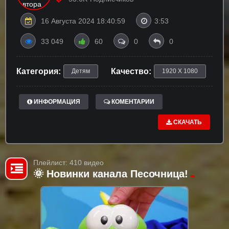
16 Августа 2024 18:40:59
3:53
33 049
60
0
0
Категория:
Качество:
Детям
1920 X 1080
ИНФОРМАЦИЯ
КОМЕНТАРИИ
СКАЧАТЬ
Плейлист: 410 видео
🌞 Новинки канала Песочница!