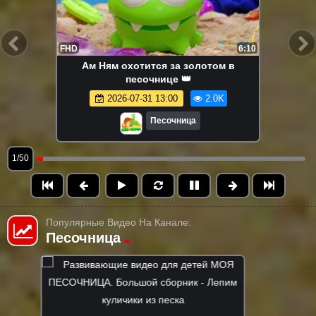
FHD
6:10
Ам Ням охотится за золотом в
песочнице 👑
2026-07-31 13:00
2.0K
Песочница
1/50
Популярные Видео На Канале:
Песочница