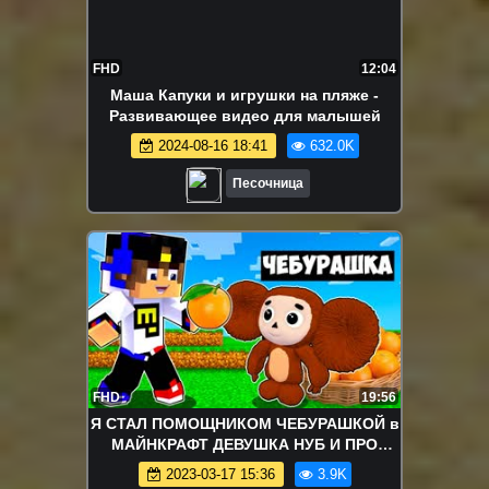
FHD
12:04
Маша Капуки и игрушки на пляже -
Развивающее видео для малышей
2024-08-16 18:41
632.0K
Песочница
FHD
19:56
Я СТАЛ ПОМОЩНИКОМ ЧЕБУРАШКОЙ в
МАЙНКРАФТ ДЕВУШКА НУБ И ПРО
ВИДЕО ТРОЛЛИНГ MINECRAFT
2023-03-17 15:36
3.9K