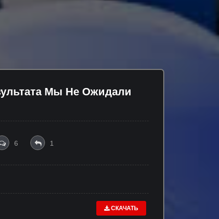
зультата Мы Не Ожидали
6
1
СКАЧАТЬ