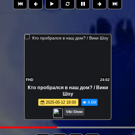
FHD
32:29
Превращаем ФАСТФУД в ЕДУ ИЗ
РЕСТОРАНА !
2024-10-29 18:30
4.3M
Viki Show