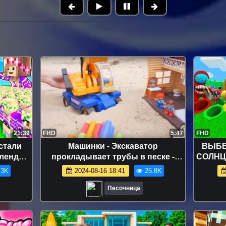
21:39
FHD
5:47
FHD
стали
Машинки - Экскаватор
ВЫБЕ
ллендж
прокладывает трубы в песке -
СОЛНЦ
рафт!
Песочница
НОГИ В
.3K
2024-08-16 18:41
25.8K
necraft
В
Песочница