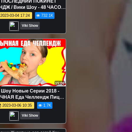
 ПОСЛЕДНИЙ ПОКИНЕТ
ДЖ / Вики Шоу - 48 ЧАСОВ
 на Автоматах / Вики Шоу
2023-03-04 17:24
732.1K
Viki Show
15:06
 Шоу Новые Серии 2018 -
НАЯ Еда Челлендж Пицца
M’s Макароны с Нутеллой
2023-03-06 10:35
1.7K
м Странную Еду / Вики Шоу
Viki Show