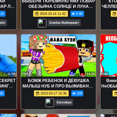
КИ
ВЫБЕРИ ТЮРЕМНУЮ ЯМУ ПОВАР
КТО
АР ЛОЛ
ОБЕЗЬЯНА СОЛНЦЕ И ЛУНА
ЧЕЛЛЕН
ВКА
СТРАШНЫЙ ГОВОРЯЩИЙ БЕН
ИГРАЕМ
.1K
2024-10-14 11:42
9.9K
ФНАФ 9 В МАЙНКРАФТ SCP
Бабл
Зомбак Майнкрафт
11:59
FHD
14:29
FHD
 СЕКРЕТ
БОМЖ РЕБЕНОК И ДЕВУШКА
Вики
ЛИНГ
МАЛЫШ НУБ И ПРО ВЫЖИВАНИЕ
НеОБЫЧ
Т НУБА
БОМЖА! МАЙНКРАФТ В
с M&
9K
2023-03-17 15:36
338
T
РЕАЛЬНОЙ ЖИЗНИ ВИДЕО
Пробуе
ТРОЛЛИНГ
ЕвгенБро