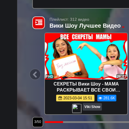
Плейлист: 312 видео
Вики Шоу Лучшее Видео
13:25
FHD
26:43
- Режем
СЕКРЕТЫ Вики Шоу - МАМА
 Лизуны
РАСКРЫВАЕТ ВСЕ СВОИ
Большом
СЕКРЕТЫ Челлендж Кто Лучше
.0K
2023-03-04 15:51
281.6K
и Шоу
Знает Маму / Вики Шоу
Viki Show
3/50