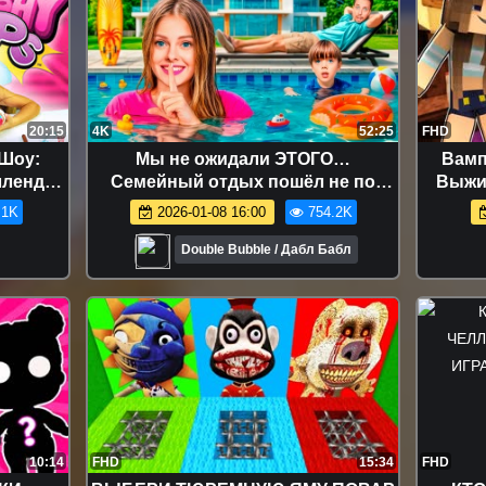
20:15
4K
52:25
FHD
 Шоу:
Мы не ожидали ЭТОГО…
Вамп
ллендж,
Семейный отдых пошёл не по
Выжи
плану VLOG 29
Май
.1K
2026-01-08 16:00
754.2K
КЕРА
Смеха
Double Bubble / Дабл Бабл
quishy
у
10:14
FHD
15:34
FHD