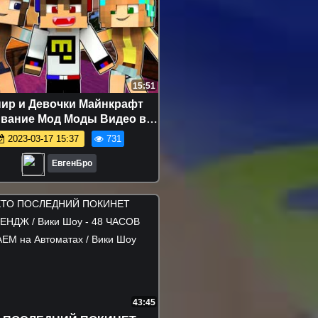
15:51
ир и Девочки Майнкрафт
вание Мод Моды Видео в
нкрафте Хоррор Карты
2023-03-17 15:37
731
ЕвгенБро
43:45