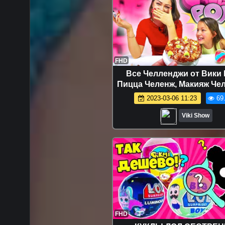
FHD
Все Челленджи от Вики
Пицца Челенж, Макияж Че
Смузи Челлендж, Блинный
2023-03-06 11:23
69
Челлендж и др. - 3 МАР
СКВИШИ ЧЕЛЛЕНДЖ От 
Viki Show
Болят Животы 3 Marker S
Challenge / Вики Шо
FHD