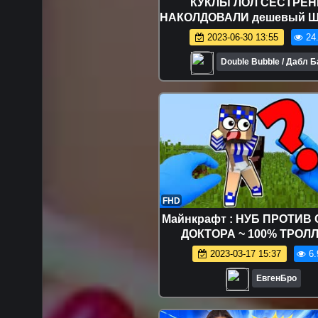
КУКЛЫ ЛОЛ СЕСТРЕН
НАКОЛДОВАЛИ дешевый Ш
СЮРПРИЗ! РАСПАКО
2023-06-30 13:55
24
Мультики для детей
Double Bubble / Дабл 
FHD
Майнкрафт : НУБ ПРОТИВ
ДОКТОРА ~ 100% ТРОЛ
НЕВИДИМКОЙ И ЗАЩИТА О
2023-03-17 15:37
6.
/ НУБИК MINECRAF
ЕвгенБро