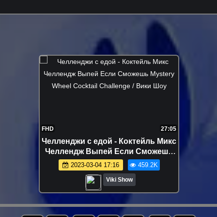
FHD
27:05
Челленджи с едой - Коктейль Микс
Челлендж Выпей Если Сможешь
Mystery Wheel Cocktail Challenge /
2023-03-04 17:16
459.2K
Вики Шоу
Viki Show