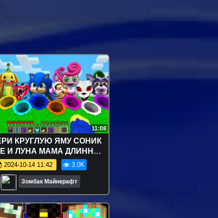
11:08
РИ КРУГЛУЮ ЯМУ СОНИК
Е И ЛУНА МАМА ДЛИННЫЕ
АННИ РОКСИ ХАГГИ ВАГГИ
2024-10-14 11:42
3.0K
 МАЙНКРАФТ ФНАФ 9
Зомбак Майнкрафт