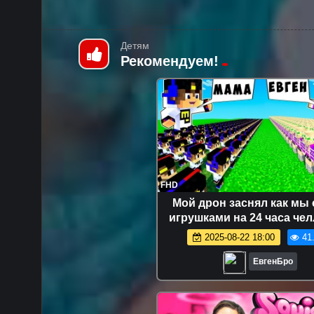
Детям
Рекомендуем!
FHD
Мой дрон заснял как мы 
игрушками на 24 часа че
сломанный мод в майнк
2025-08-22 18:00
41
девушка новичок видео mi
ЕвгенБро