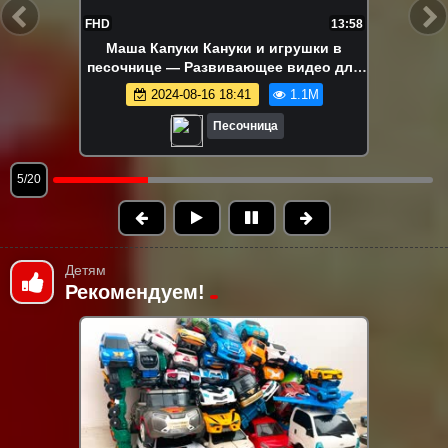
FHD
17:23
Ам Ням и разноцветные яйца!
Развивающие видео про игрушки для
детей – Игры в песочнице
2024-08-13 15:04
1.0M
Песочница
6/20
Детям
Рекомендуем!