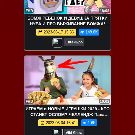
FHD
18:08
БОМЖ РЕБЕНОК И ДЕВУШКА ПРЯТКИ
НУБА И ПРО ВЫЖИВАНИЕ БОМЖА!
МАЙНКРАФТ В РЕАЛЬНОЙ ЖИЗНИ
2023-03-17 15:36
148.8K
ВИДЕО ТРОЛЛИНГ
ЕвгенБро
FHD
10:02
ИГРАЕМ в НОВЫЕ ИГРУШКИ 2029 - КТО
СТАНЕТ ОСЛОМ? ЧЕЛЛЕНДЖ Папа
ПРОТИВ Девочек КТО Споет Ослиную
2023-03-04 16:41
1.6K
Песню / Вики Шоу
Viki Show