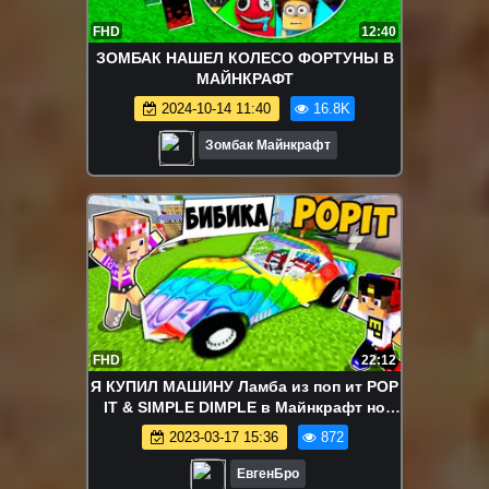
FHD
12:40
ЗОМБАК НАШЕЛ КОЛЕСО ФОРТУНЫ В
МАЙНКРАФТ
2024-10-14 11:40
16.8K
Зомбак Майнкрафт
FHD
22:12
Я КУПИЛ МАШИНУ Ламба из поп ит POP
IT & SIMPLE DIMPLE в Майнкрафт но
Троллинг Ловушка Minecraft
2023-03-17 15:36
872
ЕвгенБро