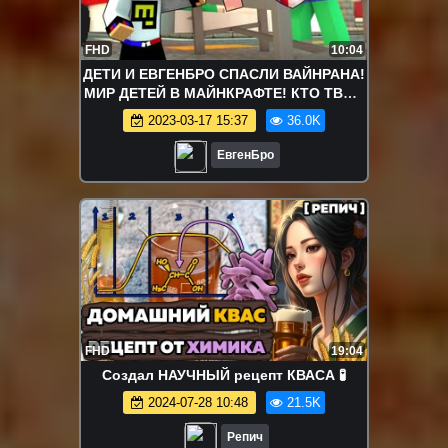
FHD
10:04
ДЕТИ И ЕВГЕНБРО СПАСЛИ ВАЙНРАНА!
МИР ДЕТЕЙ В МАЙНКРАФТЕ! КТО ТВОЙ
ПАПОЧКА МАЙНКРАФТ! KIDS
2023-03-17 15:37
36.0K
MINECRAFT!
ЕвгенБро
FHD
19:04
Создал НАУЧНЫЙ рецепт КВАСА 🧪
2024-07-28 10:48
21.5K
Репич