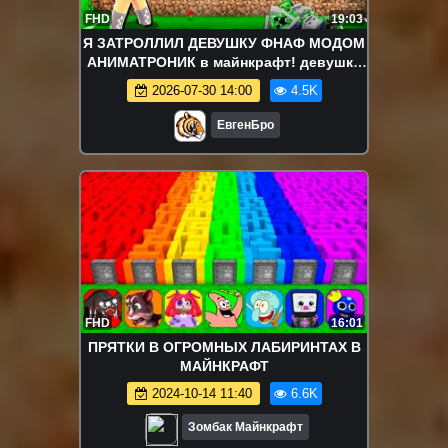
FHD
19:03
Я ЗАТРОЛЛИЛ ДЕВУШКУ ФНАФ МОДОМ
АНИМАТРОНИК в майнкрафт! девушка
новичок видео minecraft
2026-07-30 14:00
4.5K
ЕвгенБро
FHD
16:01
ПРЯТКИ В ОГРОМНЫХ ЛАБИРИНТАХ В
МАЙНКРАФТ
2024-10-14 11:40
6.6K
Зомбак Майнкрафт