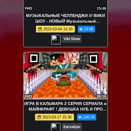
FHD
15:46
МУЗЫКАЛЬНЫЕ ЧЕЛЛЕНДЖИ /// ВИКИ
ШОУ - НОВЫЙ Музыкальный
ЧЕЛЛЕНДЖ Отгадай Песню НАОБОРОТ
2023-03-04 14:30
13.6K
вместе с Open Kids и Катя Адушкина ///
Вики Шоу
Viki Show
FHD
28:19
ИГРА В КАЛЬМАРА 2 СЕРИЯ СЕРИАЛА в
МАЙНКРАФТ ! ДЕВУШКА НУБ И ПРО
ВИДЕО ТРОЛЛИНГ ЛОВУШКА
2023-03-17 15:36
140.7K
MINECRAFT
ЕвгенБро