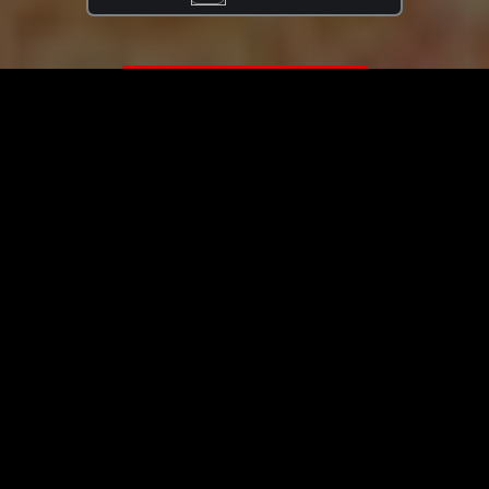
ЗАГРУЗИТЬ ЕЩЁ ВИДЕО
О сайте
Специально для Вас мы отобрали вручную самое лучшее
видео! Смотрите видео онлайн на HDVK.ru. Смотреть
онлайн фильмы и сериалы бесплатно, музыкальные
клипы, новости мира и кино, обзоры мобильных
устройств. Мультфильмы, аниме, дорамы смотреть
онлайн бесплатно!
Скачать видео с ВК, РуТуба, Дзена, ОК