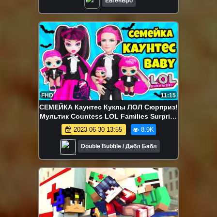
ЕвгенБро
FHD
11:15
СЕМЕЙКА Каунтес Куклы ЛОЛ Сюрприз!
Мультик Countess LOL Families Surprise
Dolls видео для детей
2023-06-30 13:55
8.9K
Double Bubble / Дабл Бабл