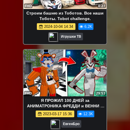
FHD
8:27
Строим башню из Тоботов. Все наши
Тоботы. Tobot challenge.
2024-10-04 14:34
6.2K
Игрушки ТВ
FHD
29:53
Я ПРОЖИЛ 100 ДНЕЙ за
АНИМАТРОНИКА ФРЕДДИ и ВЕННИ в
МАЙНКРАФТ ! ДЕВУШКА ВИДЕО
2023-03-17 15:36
12.3K
ТРОЛЛИНГ MINECRAFT FNAF
ЕвгенБро