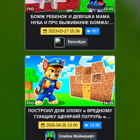
FHD
15:45
БОМЖ РЕБЕНОК И ДЕВУШКА МАМА
НУБА И ПРО ВЫЖИВАНИЕ БОМЖА!
МАЙНКРАФТ В РЕАЛЬНОЙ ЖИЗНИ
2023-03-17 15:36
887
ВИДЕО ТРОЛЛИНГ
ЕвгенБро
FHD
16:15
ПОСТРОИЛ ДОМ ЗЛОМУ и ВРЕДНОМУ
ГОНЩИКУ ЩЕНЯЧИЙ ПАТРУЛЬ в
МАЙНКРАФТ
2026-04-26 13:00
19.8K
Зомбак Майнкрафт