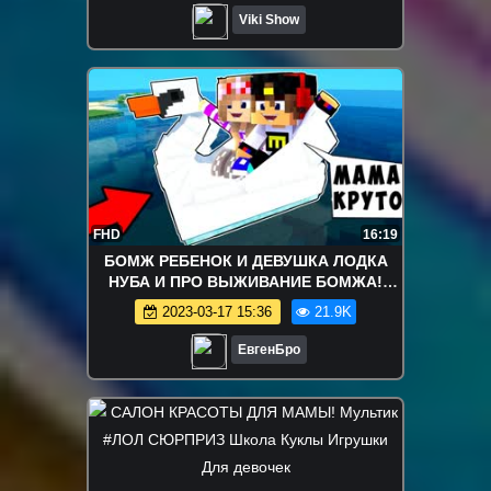
БОЛЬШОГО Пальца Макияж ЧЕЛЛЕНДЖ
Viki Show
Вика VS Мама CHALLENGE / Вики Шоу
FHD
16:19
БОМЖ РЕБЕНОК И ДЕВУШКА ЛОДКА
НУБА И ПРО ВЫЖИВАНИЕ БОМЖА!
МАЙНКРАФТ В РЕАЛЬНОЙ ЖИЗНИ
2023-03-17 15:36
21.9K
ВИДЕО ТРОЛЛИНГ
ЕвгенБро