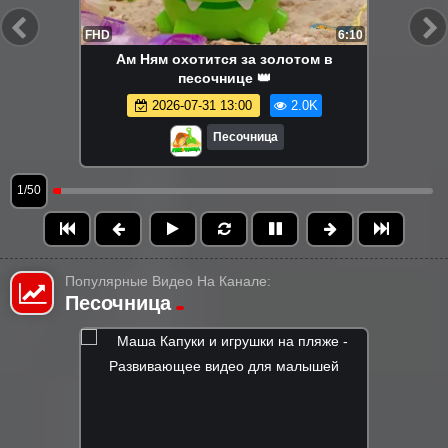
FHD
6:10
Ам Ням охотится за золотом в
песочнице 👑
2026-07-31 13:00
2.0K
Песочница
1/50
Популярные Видео На Канале:
Песочница