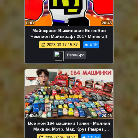
FHD
20:45
Майнкрафт Выживание ЕвгенБро
Чемпион Майнкрафт 2017 Minecraft
2023-03-17 15:37
4.1K
ЕвгенБро
FHD
20:08
Все мои 164 машинки Тачки - Молния
Маквин, Мэтр, Мак, Круз Рамрез,
Джексон Шторм. Мультик Тачки.
2025-02-26 08:34
401.5K