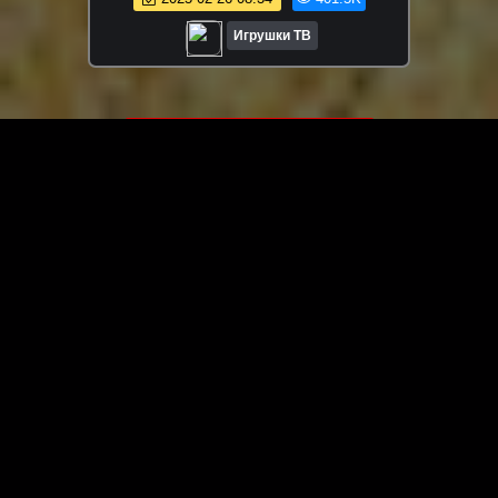
Игрушки ТВ
ЗАГРУЗИТЬ ЕЩЁ ВИДЕО
О сайте
Специально для Вас мы отобрали вручную самое лучшее
видео! Смотрите видео онлайн на HDVK.ru. Смотреть
онлайн фильмы и сериалы бесплатно, музыкальные
клипы, новости мира и кино, обзоры мобильных
устройств. Мультфильмы, аниме, дорамы смотреть
онлайн бесплатно!