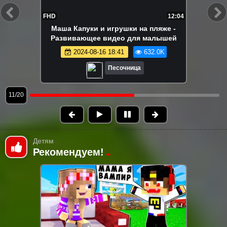
FHD
17:08
Разноцветные машинки строят трассу и
другое! Песочница - Видео для детей и
малышей - Сборник
2024-08-16 18:40
562.4K
Песочница
13/20
Детям
Рекомендуем!