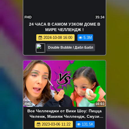
FHD
35:34
24 ЧАСА В САМОМ УЗКОМ ДОМЕ В
МИРЕ ЧЕЛЛЕНДЖ !
2024-10-08 16:00
5.3M
Double Bubble / Дабл Бабл
FHD
16:03
Все Челленджи от Вики Шоу: Пицца
Челенж, Макияж Челлендж, Смузи
Челлендж, Блинный Челлендж и др. -
2023-03-06 11:22
131.5K
МАЛЕНЬКИЕ Ручки Против Без