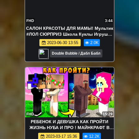
FHD
3:44
САЛОН КРАСОТЫ ДЛЯ МАМЫ! Мультик
#ЛОЛ СЮРПРИЗ Школа Куклы Игрушки
Для девочек
2023-06-30 13:55
2.0K
Double Bubble / Дабл Бабл
FHD
15:29
РЕБЕНОК И ДЕВУШКА КАК ПРОЙТИ
ЖИЗНЬ НУБА И ПРО ! МАЙНКРАФТ В
РЕАЛЬНОЙ ЖИЗНИ ВИДЕО ТРОЛЛИНГ
2023-03-17 15:36
12.2K