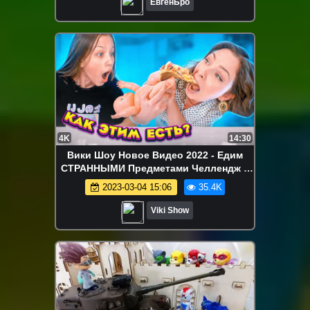
ЕвгенБро
4K
14:30
Вики Шоу Новое Видео 2022 - Едим
СТРАННЫМИ Предметами Челлендж с
мамой / Вики Шоу
2023-03-04 15:06
35.4K
Viki Show