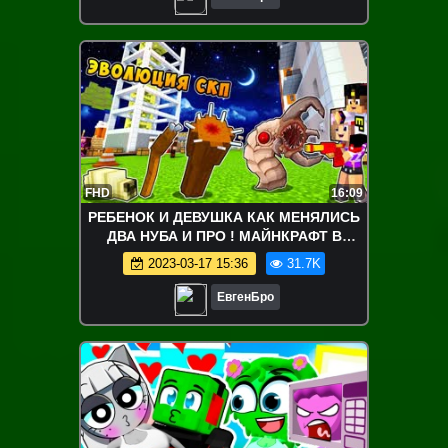
FHD
16:09
РЕБЕНОК И ДЕВУШКА КАК МЕНЯЛИСЬ
ДВА НУБА И ПРО ! МАЙНКРАФТ В
РЕАЛЬНОЙ ЖИЗНИ ВИДЕО ТРОЛЛИНГ
2023-03-17 15:36
31.7K
MINECRAFT
ЕвгенБро