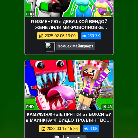
FHD
16:30
Я ИЗМЕНЯЮ с ДЕВУШКОЙ ВЕНДОЙ
ЖЕНЕ ЛИЛИ МИКРОВОЛНОВКЕ
СПРУНКИ в МАЙНКРАФТ
2025-02-06 13:00
239.7K
Зомбак Майнкрафт
FHD
19:48
КАМУФЛЯЖНЫЕ ПРЯТКИ от БОКСИ БУ
в МАЙНКРАФТ ВИДЕО ТРОЛЛИНГ BOXY
BOO MINECRAFT
2023-03-17 15:36
3.0K