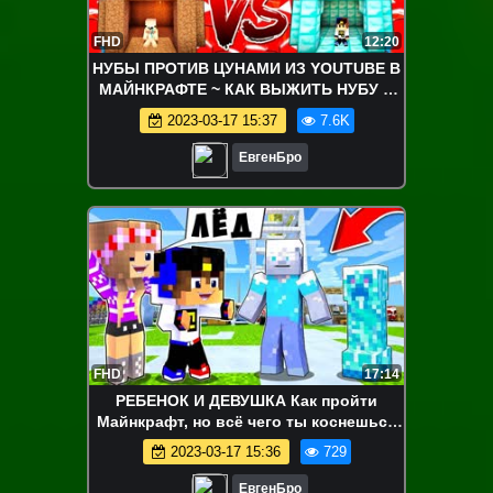
FHD
12:20
НУБЫ ПРОТИВ ЦУНАМИ ИЗ YOUTUBE В
МАЙНКРАФТЕ ~ КАК ВЫЖИТЬ НУБУ В
МАЙНКРАФТЕ ТРОЛЛИНГ МУЛЬТИК НУБ
2023-03-17 15:37
7.6K
ЕвгенБро
FHD
17:14
РЕБЕНОК И ДЕВУШКА Как пройти
Майнкрафт, но всё чего ты коснешься
превратится в лёд! ВИДЕО MINECRAFT
2023-03-17 15:36
729
ЕвгенБро