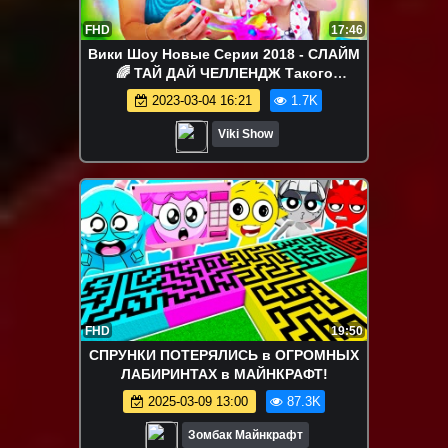
FHD
17:46
Вики Шоу Новые Серии 2018 - СЛАЙМ
🌈 ТАЙ ДАЙ ЧЕЛЛЕНДЖ Такого
Результата Мы Не Ожидали Slime Tie
2023-03-04 16:21
1.7K
Dye Challenge / Вики Шоу
Viki Show
FHD
19:50
СПРУНКИ ПОТЕРЯЛИСЬ в ОГРОМНЫХ
ЛАБИРИНТАХ в МАЙНКРАФТ!
2025-03-09 13:00
87.3K
Зомбак Майнкрафт