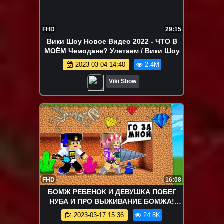
FHD
29:15
Вики Шоу Новое Видео 2022 - ЧТО В
МОЁМ Чемодане? Улетаем / Вики Шоу
2023-03-04 14:40
2.4M
Viki Show
FHD
16:08
БОМЖ РЕБЕНОК И ДЕВУШКА ПОБЕГ
НУБА И ПРО ВЫЖИВАНИЕ БОМЖА!
МАЙНКРАФТ В РЕАЛЬНОЙ ЖИЗНИ
2023-03-17 15:36
24.8K
ВИДЕО ТРОЛЛИНГ