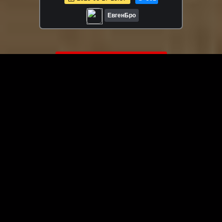
ЕвгенБро
ЗАГРУЗИТЬ ЕЩЁ ВИДЕО
О сайте
Специально для Вас мы отобрали вручную самое лучшее
видео! Смотрите видео онлайн на HDVK.ru. Смотреть
онлайн фильмы и сериалы бесплатно, музыкальные
клипы, новости мира и кино, обзоры мобильных
устройств. Мультфильмы, аниме, дорамы смотреть
онлайн бесплатно!