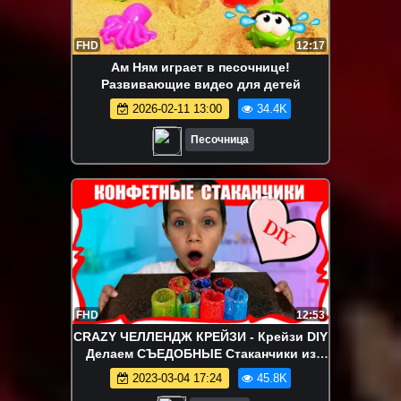
FHD
12:17
Ам Ням играет в песочнице!
Развивающие видео для детей
2026-02-11 13:00
34.4K
Песочница
FHD
12:53
CRAZY ЧЕЛЛЕНДЖ КРЕЙЗИ - Крейзи DIY
Делаем СЪЕДОБНЫЕ Стаканчики из
Конфет Edible Cups Challeng / Вики
2023-03-04 17:24
45.8K
Шоу