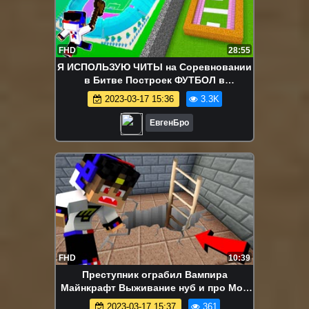
FHD
28:55
Я ИСПОЛЬЗУЮ ЧИТЫ на Соревновании
в Битве Построек ФУТБОЛ в
МАЙНКРАФТ ДЕВУШКА ВИДЕО
2023-03-17 15:36
3.3K
ТРОЛИНГ MINECRAFT
ЕвгенБро
FHD
10:39
Преступник ограбил Вампира
Майнкрафт Выживание нуб и про Мод
Моды видео minecraft
2023-03-17 15:37
361