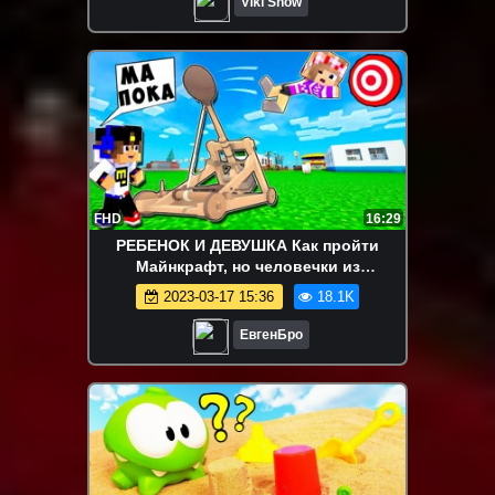
Viki Show
FHD
16:29
РЕБЕНОК И ДЕВУШКА Как пройти
Майнкрафт, но человечки из
пластилина мир ! НУБ И ПРО ВИДЕО
2023-03-17 15:36
18.1K
MINECRAFT
ЕвгенБро