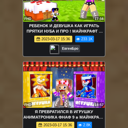
FHD
17:56
РЕБЕНОК И ДЕВУШКА КАК ИГРАТЬ
ПРЯТКИ НУБА И ПРО ! МАЙНКРАФТ В
РЕАЛЬНОЙ ЖИЗНИ ВИДЕО ТРОЛЛИНГ
2023-03-17 15:36
233.1K
MINECRAFT
ЕвгенБро
FHD
18:57
Я ПРЕВРАТИЛСЯ В ИГРУШКУ
АНИМАТРОНИКА ФНАФ 9 в МАЙНКРАФТ
! ДЕВУШКА НУБ И ПРО ВИДЕО
2023-03-17 15:36
2.8K
ТРОЛЛИНГ MINECRAFT