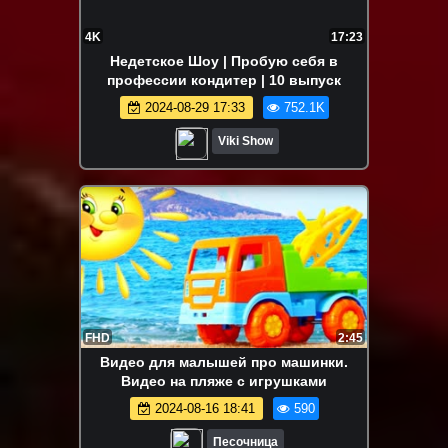
4K
17:23
Недетское Шоу | Пробую себя в
профессии кондитер | 10 выпуск
2024-08-29 17:33
752.1K
Viki Show
FHD
2:45
Видео для малышей про машинки.
Видео на пляже с игрушками
2024-08-16 18:41
590
Песочница