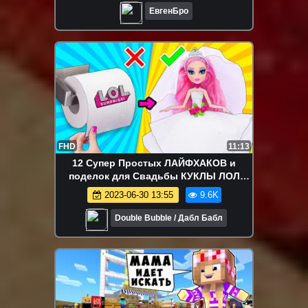
ЕвгенБро
FHD
11:13
12 Супер Простых ЛАЙФХАКОВ и
поделок для Свадьбы КУКЛЫ ЛОЛ
Сюрприз! Мультик LOL Surprise toy
2023-06-30 13:55
9.6K
HACKS
Double Bubble / Дабл Бабл