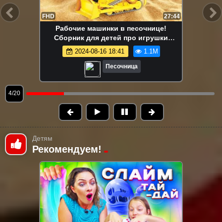
FHD
13:58
Маша Капуки Кануки и игрушки в
песочнице — Развивающее видео для
самых маленьких
2024-08-16 18:41
1.1M
Песочница
5/20
Детям
Рекомендуем!