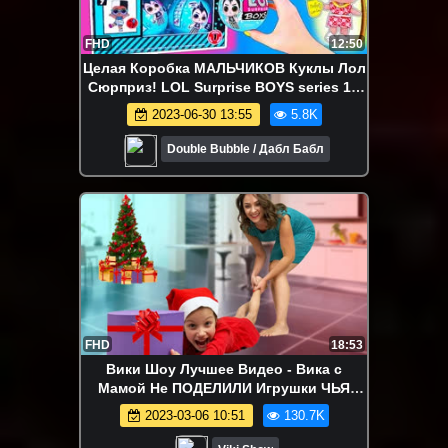
FHD
12:50
Целая Коробка МАЛЬЧИКОВ Куклы Лол
Сюрприз! LOL Surprise BOYS series 1 !
Видео для Детей с Игрушками
2023-06-30 13:55
5.8K
Double Bubble / Дабл Бабл
FHD
18:53
Вики Шоу Лучшее Видео - Вика с
Мамой Не ПОДЕЛИЛИ Игрушки ЧЬЯ
ЕЛКА ВКУСНЕЕ Mistery Box Switch Up
2023-03-06 10:51
130.7K
Challenge / Вики Шоу