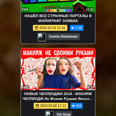
FHD
11:52
НАШЁЛ ВСЕ СТРАННЫЕ ПОРТАЛЫ В
МАЙНКРАФТ ЗОМБАК
2024-10-14 11:41
1.4K
Зомбак Майнкрафт
FHD
6:39
НОВЫЕ ЧЕЛЛЕНДЖИ 2018 - МАКИЯЖ
ЧЕЛЛЕНДЖ Не Моими Руками Веселое
ВИДЕО Not My Arms Make Up
2023-03-04 17:12
818
CHALLENGE / Вики Шоу
Viki Show