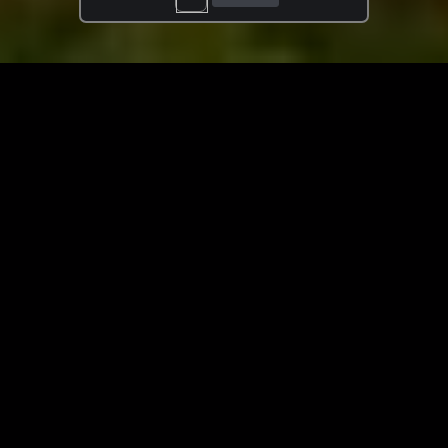
ЗАГРУЗИТЬ ЕЩЁ ВИДЕО
О сайте
Специально для Вас мы отобрали вручную самое лучшее
видео! Смотрите видео онлайн на HDVK.ru. Смотреть
онлайн фильмы и сериалы бесплатно, музыкальные
клипы, новости мира и кино, обзоры мобильных
устройств. Мультфильмы, аниме, дорамы смотреть
онлайн бесплатно!
Скачать видео с ВК, РуТуба, Дзена, ОК