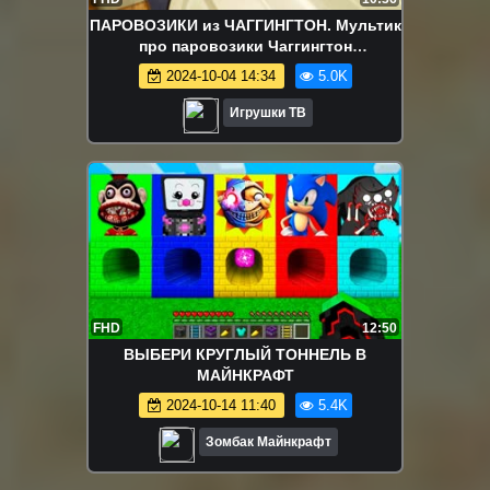
ПАРОВОЗИКИ из ЧАГГИНГТОН. Мультик
про паровозики Чаггингтон
Chuggington Брюстер и Уилсон
2024-10-04 14:34
5.0K
ИГРУШКИ ТВ
Игрушки ТВ
FHD
12:50
ВЫБЕРИ КРУГЛЫЙ ТОННЕЛЬ В
МАЙНКРАФТ
2024-10-14 11:40
5.4K
Зомбак Майнкрафт