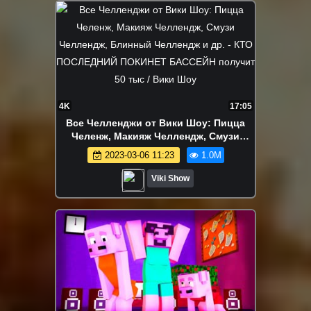
4K
17:05
Все Челленджи от Вики Шоу: Пицца
Челенж, Макияж Челлендж, Смузи
Челлендж, Блинный Челлендж и др. -
2023-03-06 11:23
1.0M
КТО ПОСЛЕДНИЙ ПОКИНЕТ БАССЕЙН
получит 50 тыс / Вики Шоу
Viki Show