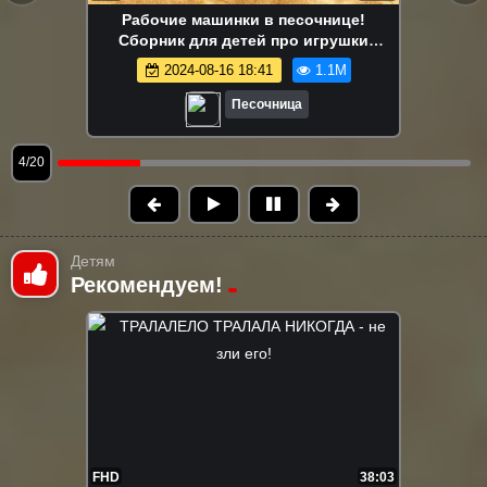
Маша Капуки Кануки и игрушки в
песочнице — Развивающее видео для
самых маленьких
2024-08-16 18:41
1.1M
Песочница
5/20
Детям
Рекомендуем!
FHD
38:03