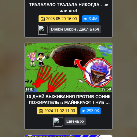
ТРАЛАЛЕЛО ТРАЛАЛА НИКОГДА - не
зли его!
2025-05-29 16:00
3.4M
Double Bubble / Дабл Бабл
FHD
19:59
10 ДНЕЙ ВЫЖИВАНИЯ ПРОТИВ СОНИК
ПОЖИРАТЕЛЬ в МАЙНКРАФТ ! НУБ и
ПРО ДЕВУШКА ВИДЕО ТРОЛЛИНГ
2024-11-02 11:00
293.0K
MINECRAFT
ЕвгенБро