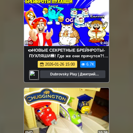
FHD
9:40
🌭НОВЫЕ СЕКРЕТНЫЕ БРЕЙНРОТЫ-
ПУХЛЯШИ🍔! Где же они прячутся?!
FIND the FAT BRAINROT - №1 в ROBLOX
2026-01-26 15:00
6.7K
Dubrovsky Play | Дмитрий
Дубровский
FHD
10:36