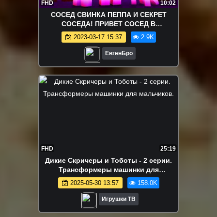
FHD
10:02
СОСЕД СВИНКА ПЕППА И СЕКРЕТ
СОСЕДА! ПРИВЕТ СОСЕД В
МАЙНКРАФТЕ! HELLO NEIGHBOUR IN
2023-03-17 15:37
2.9K
MINECRAFT ROLEPLAY
ЕвгенБро
FHD
25:19
Дикие Скричеры и Тоботы - 2 серии.
Трансформеры машинки для
мальчиков.
2025-05-30 13:57
158.0K
Игрушки ТВ