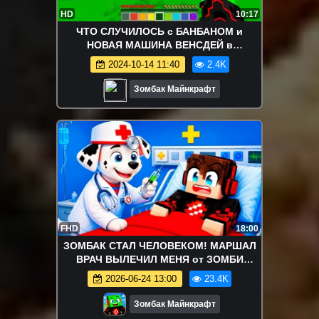
HD
10:17
ЧТО СЛУЧИЛОСЬ с БАНБАНОМ и
НОВАЯ МАШИНА ВЕНСДЕЙ в
МАЙНКРАФТ
2024-10-14 11:40
2.4K
Зомбак Майнкрафт
FHD
18:00
ЗОМБАК СТАЛ ЧЕЛОВЕКОМ! МАРШАЛ
ВРАЧ ВЫЛЕЧИЛ МЕНЯ от ЗОМБИ
ВИРУСА в МАЙНКРАФТ ЩЕНЯЧИЙ
2026-06-24 13:00
23.4K
ПАТРУЛЬ
Зомбак Майнкрафт