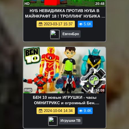
HD
20:48
НУБ НЕВИДИМКА ПРОТИВ НУБА В
МАЙНКРАФТ 18 ! ТРОЛЛИНГ НУБИКА В
MINECRAFT Мультик Майнкрафт
2023-03-17 15:37
5.6K
ЕвгенБро
FHD
14:08
БЕН 10 новые ИГРУШКИ - часы
ОМНИТРИКС и огромный Бен.
РАСПАКОВКА BEN 10 - Бен Тен. Видео
2024-10-04 14:34
9.4K
для детей.
Игрушки ТВ