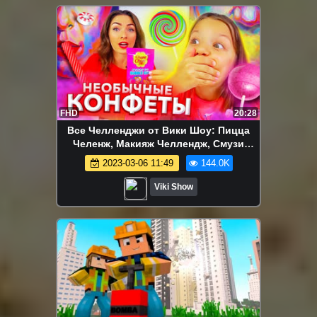
FHD
20:28
Все Челленджи от Вики Шоу: Пицца
Челенж, Макияж Челлендж, Смузи
Челлендж, Блинный Челлендж и др. -
2023-03-06 11:49
144.0K
Challenge ЧЕЛЛЕНДЖ 🐜 Необычные
КОНФЕТЫ Против Продуктов / Вики
Viki Show
Шоу