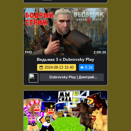
FHD
2:09:30
Ведьмак 3 с Dubrovsky Play
2024-08-13 15:40
8.1K
Dubrovsky Play | Дмитрий
Дубровский