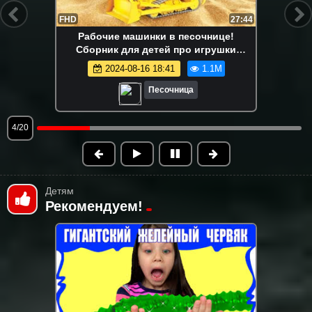
FHD
13:58
Маша Капуки Кануки и игрушки в
песочнице — Развивающее видео для
самых маленьких
2024-08-16 18:41
1.1M
Песочница
5/20
Детям
Рекомендуем!