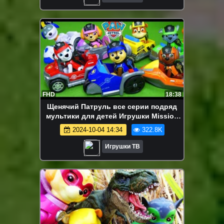
FHD
18:38
Щенячий Патруль все серии подряд
мультики для детей Игрушки Mission
PAW Мультфильмы Paw Patrol Toys
2024-10-04 14:34
322.8K
Игрушки ТВ