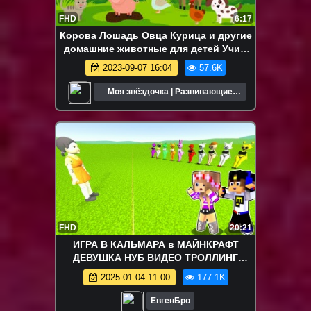
FHD
6:17
Корова Лошадь Овца Курица и другие
домашние животные для детей Учим
звуки животных
2023-09-07 16:04
57.6K
Моя звёздочка | Развивающие
мультики для детей
FHD
20:21
ИГРА В КАЛЬМАРА в МАЙНКРАФТ
ДЕВУШКА НУБ ВИДЕО ТРОЛЛИНГ
MINECRAFT SPRUNK
2025-01-04 11:00
177.1K
ЕвгенБро