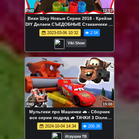
FHD
12:53
Вики Шоу Новые Серии 2018 - Крейзи
DIY Делаем СЪЕДОБНЫЕ Стаканчики из
Конфет Edible Cups Challeng / Вики
2023-03-06 10:32
2.5K
Шоу
Viki Show
FHD
15:00
Мультики про Машинки 🚗 - Сборник
все серии подряд 🚙 ТАЧКИ 3 Disney
Cars 3 #машинки Маквин и Мэтр
2024-10-04 14:34
206.3K
Игрушки ТВ