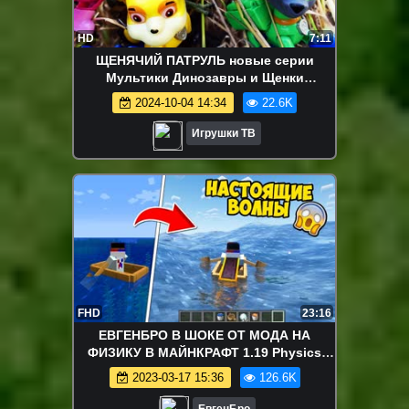
HD
7:11
ЩЕНЯЧИЙ ПАТРУЛЬ новые серии
Мультики Динозавры и Щенки
Мультфильм для детей Игрушки Paw
2024-10-04 14:34
22.6K
Patrol
Игрушки ТВ
FHD
23:16
ЕВГЕНБРО В ШОКЕ ОТ МОДА НА
ФИЗИКУ В МАЙНКРАФТ 1.19 Physics
mod ДЕВУШКА ВИДЕО ТРОЛЛИНГ
2023-03-17 15:36
126.6K
MINECRAFT
ЕвгенБро