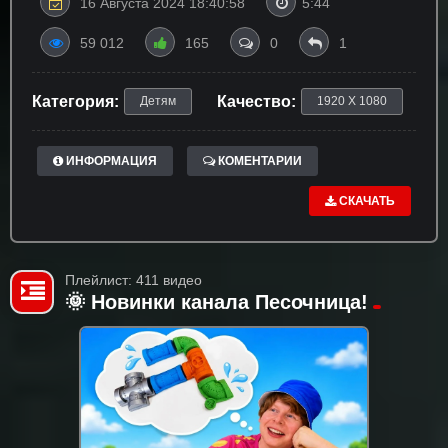
16 Августа 2024 18:40:58
5:44
59 012
165
0
1
Категория:
Качество:
Детям
1920 X 1080
ИНФОРМАЦИЯ
КОМЕНТАРИИ
СКАЧАТЬ
Плейлист: 411 видео
🌞 Новинки канала Песочница!