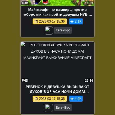
FHD
18:53
Майнкрафт, но вампиры против
оборотни как пройти девушка НУБ И
ПРО ВИДЕО MINECRAFT
2023-03-17 15:36
2.1K
ЕвгенБро
FHD
25:16
РЕБЕНОК И ДЕВУШКА ВЫЗЫВАЮТ
ДУХОВ В 3 ЧАСА НОЧИ ДОМА!
МАЙНКРАФТ ВЫЖИВАНИЕ MINECRAFT
2023-03-17 15:36
4.9K
ЕвгенБро