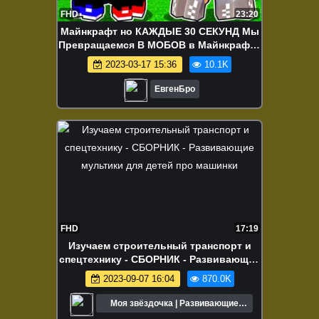
FHD
23:20
Майнкрафт но КАЖДЫЕ 30 СЕКУНД Мы
Превращаемся В МОБОВ в Майнкрафте
Троллинг Ловушка Minecraft
2023-03-17 15:36
10.1K
ЕвгенБро
FHD
17:19
Изучаем строительный транспорт и
спецтехнику - СБОРНИК - Развивающие
мультики для детей про машинки
2023-09-07 16:04
870.0K
Моя звёздочка | Развивающие
мультики для детей