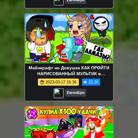
FHD
22:11
Майнкрафт но Девушка КАК ПРОЙТИ
НАРИСОВАННЫЙ МУЛЬТИК в
Майнкрафт НУБ И ПРО ВИДЕО
2023-03-17 15:36
23.2K
ТРОЛЛИНГ MINECRAFT
ЕвгенБро