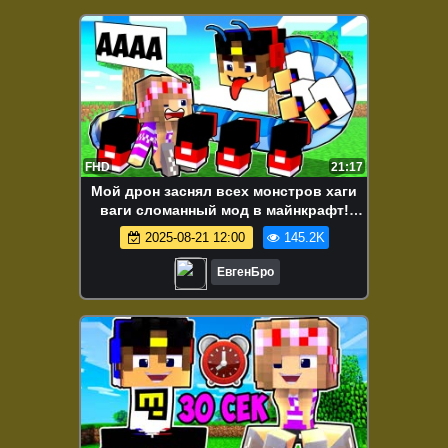
FHD
21:17
Мой дрон заснял всех монстров хаги
ваги сломанный мод в майнкрафт!
девушка новичок видео minecraft
2025-08-21 12:00
145.2K
ЕвгенБро