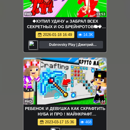
FHD
13:53
🍀КУПИЛ УДАЧУ и ЗАБРАЛ ВСЕХ
СЕКРЕТНЫХ И OG БРЕЙНРОТОВ🐘🍓!
FIND the BRAINROT - №10 в ROBLOX
2026-01-18 16:49
14.3K
Dubrovsky Play | Дмитрий
Дубровский
FHD
18:44
РЕБЕНОК И ДЕВУШКА КАК СКРАФТИТЬ
НУБА И ПРО ! МАЙНКРАФТ
ВЫЖИВАНИЕ БОМЖА ВИДЕО
2023-03-17 15:36
468
ТРОЛЛИНГ MINECRAFT