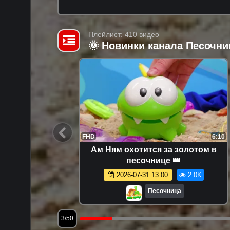
Плейлист: 410 видео
🌞 Новинки канала Песочни
7:46
FHD
6:10
в разные
Ам Ням охотится за золотом в
 игрушки
песочнице 👑
а
5.3K
2026-07-31 13:00
2.0K
Песочница
3/50