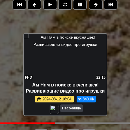
FHD
12:04
Маша Капуки и игрушки на пляже -
Развивающее видео для малышей
2024-08-16 18:41
632.0K
Песочница