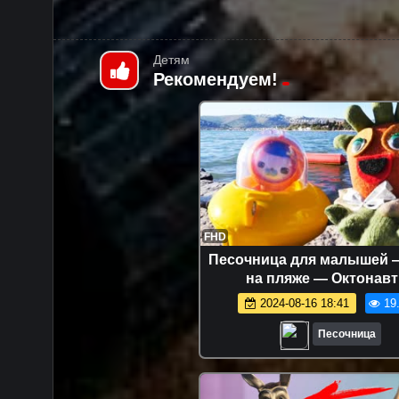
Детям
Рекомендуем!
FHD
Песочница для малышей 
на пляже — Октонав
2024-08-16 18:41
19
Песочница