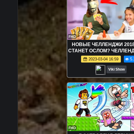
FHD
НОВЫЕ ЧЕЛЛЕНДЖИ 2018 
СТАНЕТ ОСЛОМ? ЧЕЛЛЕНД
ПРОТИВ Девочек КТО С
2023-03-04 16:59
5.
Ослиную Песню / Вики
Viki Show
FHD