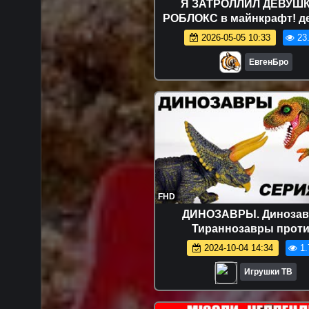
Я ЗАТРОЛЛИЛ ДЕВУШК
РОБЛОКС в майнкрафт! д
новичок видео minecr
2026-05-05 10:33
23
ЕвгенБро
FHD
ДИНОЗАВРЫ. Диноза
Тираннозавры прот
Трицератопса 2 серия | 
2024-10-04 14:34
1.
Динозавров | Игрушки
Игрушки ТВ