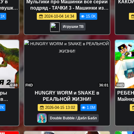
У в
Мультики про Машинки все серии
КАКОЙ
евушка
подряд - ТАЧКИ 3 - Машинки из
aft
Мультика ТАЧКИ 3 Маквин и
.1K
2024-10-04 14:34
15.0K
Джексон ШТОРМ
Игрушки ТВ
6:48
FHD
36:01
FHD
вры
HUNGRY WORM и SNAKE в
РЕБЕН
ив
РЕАЛЬНОЙ ЖИЗНИ!
Майнкр
Битва
для 
7K
2026-04-15 13:02
1.0M
 ТВ
Double Bubble / Дабл Бабл