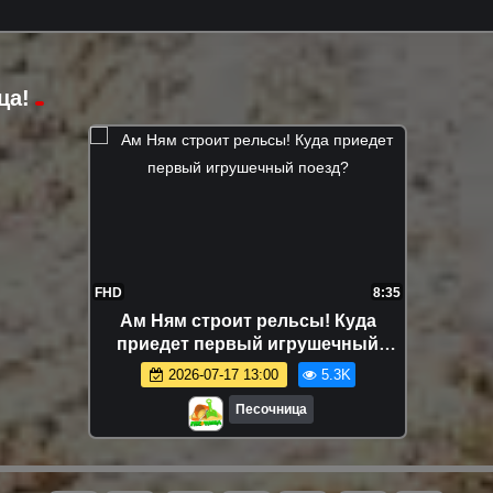
ца!
FHD
8:35
Ам Ням строит рельсы! Куда
приедет первый игрушечный
поезд?
2026-07-17 13:00
5.3K
Песочница