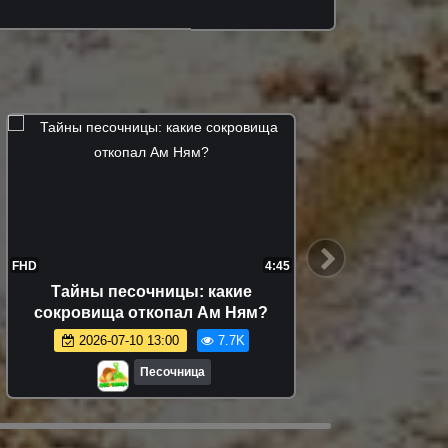
FHD
4:45
FHD
Тайны песочницы: какие
Видео
сокровища откопал Ам Ням?
Хоп игр
2026-07-10 13:00
7.7K
Песочница