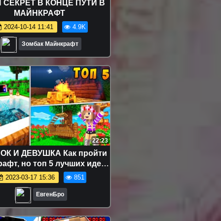
 СЕКРЕТ В КОНЦЕ ПУТИ В
МАЙНКРАФТ
2024-10-14 11:41
4.9K
Зомбак Майнкрафт
22:23
ОК И ДЕВУШКА Как пройти
афт, но топ 5 лучших идей
сада ! НУБ И ПРО ВИДЕО
2023-03-17 15:36
851
MINECRAFT
ЕвгенБро