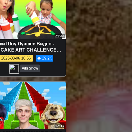
21:44
ки Шоу Лучшее Видео -
CAKE ART CHALLENGE
НЫЙ ЧЕЛЛЕНДЖ Back To
2023-03-06 10:56
29.2K
School / Вики Шоу
Viki Show
12:17