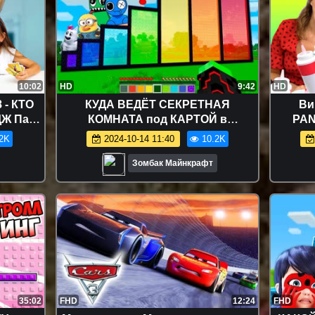
10:02
HD
9:42
HD
- КТО
КУДА ВЕДЁТ СЕКРЕТНАЯ
Ви
Ж Папа
КОМНАТА под КАРТОЙ в
PAN
поет
МАЙНКРАФТ | ЦВЕТНЫЕ
БЛИН
2K
2024-10-14 11:40
10.2K
 Шоу
ПОРТАЛЫ
Зомбак Майнкрафт
35:02
FHD
12:24
FHD