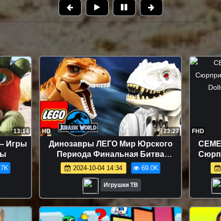
13:14
HD
23:27
FHD
— Игры
Динозавры ЛЕГО Мир Юрского
СЕМЕ
ты
Периода Финальная Битва
Сюрпр
Динозавров LEGO Jurassic World -
Surpri
.7K
2024-10-04 14:34
69.0K
Тиранозавр Рекс
Игрушки ТВ