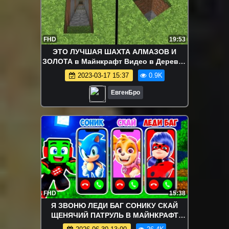
FHD
19:53
ЭТО ЛУЧШАЯ ШАХТА АЛМАЗОВ И
ЗОЛОТА в Майнкрафт Видео в Деревне
Жителей Minecraft PE
2023-03-17 15:37
0.9K
ЕвгенБро
FHD
15:38
Я ЗВОНЮ ЛЕДИ БАГ СОНИКУ СКАЙ
ЩЕНЯЧИЙ ПАТРУЛЬ В МАЙНКРАФТ
МУЛЬТИК СОНИК БУМ