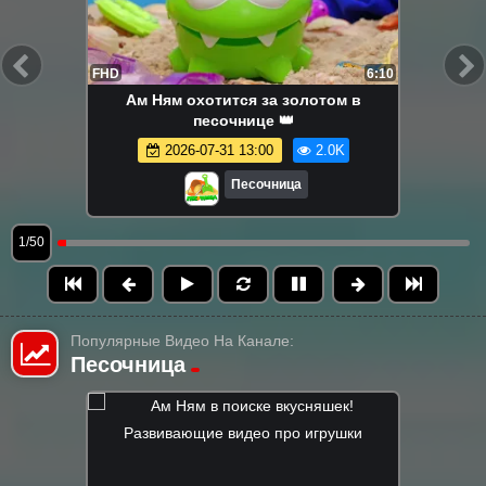
FHD
6:10
Ам Ням охотится за золотом в
песочнице 👑
2026-07-31 13:00
2.0K
Песочница
1/50
Популярные Видео На Канале:
Песочница