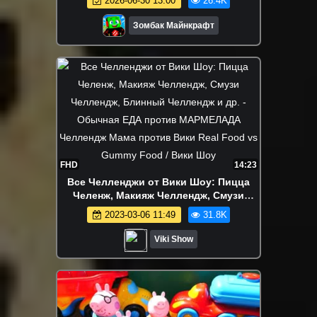
2026-06-30 13:00
26.4K
Зомбак Майнкрафт
FHD
14:23
Все Челленджи от Вики Шоу: Пицца
Челенж, Макияж Челлендж, Смузи
Челлендж, Блинный Челлендж и др. -
2023-03-06 11:49
31.8K
Обычная ЕДА против МАРМЕЛАДА
Челлендж Мама против Вики Real Food
Viki Show
vs Gummy Food / Вики Шоу