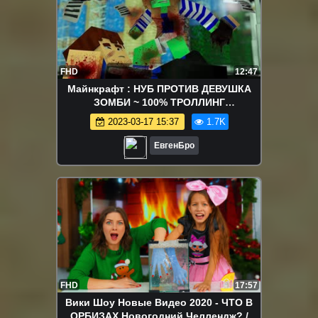
FHD
12:47
Майнкрафт : НУБ ПРОТИВ ДЕВУШКА
ЗОМБИ ~ 100% ТРОЛЛИНГ
НЕВИДИМКОЙ И ЗАЩИТА ОТ НУБА /
2023-03-17 15:37
1.7K
НУБИК MINECRAFT
ЕвгенБро
FHD
17:57
Вики Шоу Новые Видео 2020 - ЧТО В
ОРБИЗАХ Новогодний Челлендж? /