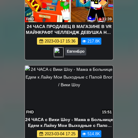
FHD
31:39
24 ЧАСА ПРОДАВЕЦ В МАГАЗИНЕ В VR
МАЙНКРАФТ ЧЕЛЛЕНДЖ ДЕВУШКА НУБ
И ПРО ВИДЕО ТРОЛЛИНГ MINECRAFT
2023-03-17 15:36
217.8K
ЕвгенБро
FHD
15:51
24 ЧАСА с Вики Шоу - Мама в Больнице
Едем к Лайку Мои Выходные с Папой
Влог / Вики Шоу
2023-03-04 17:25
514.8K