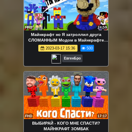
FHD
24:59
Майнкрафт но Я затроллил друга
СЛОМАННЫМ Модом в Майнкрафте
Троллинг Ловушка Minecraft
2023-03-17 15:36
500
ЕвгенБро
FHD
17:17
ВЫБИРАЙ - КОГО МНЕ СПАСТИ?
МАЙНКРАФТ ЗОМБАК