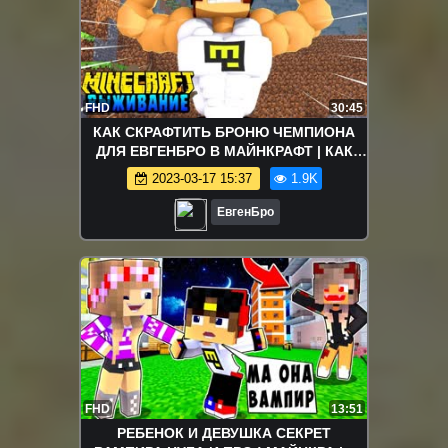
FHD
30:45
КАК СКРАФТИТЬ БРОНЮ ЧЕМПИОНА
ДЛЯ ЕВГЕНБРО В МАЙНКРАФТ | КАК
ПОЛУЧИТЬ СЕКРЕТНЫЕ ДОСПЕХИ В
2023-03-17 15:37
1.9K
MINECRAFT
ЕвгенБро
FHD
13:51
РЕБЕНОК И ДЕВУШКА СЕКРЕТ