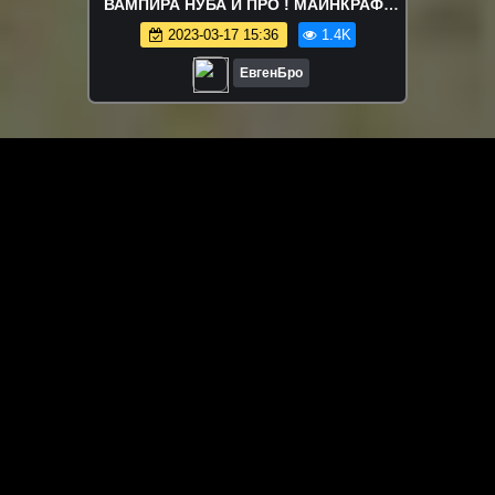
ВАМПИРА НУБА И ПРО ! МАЙНКРАФТ
ВЫЖИВАНИЕ БОМЖА ВИДЕО
2023-03-17 15:36
1.4K
ТРОЛЛИНГ MINECRAFT
ЕвгенБро
ЗАГРУЗИТЬ ЕЩЁ ВИДЕО
О сайте
Специально для Вас мы отобрали вручную самое лучшее
видео! Смотрите видео онлайн на HDVK.ru. Смотреть
онлайн фильмы и сериалы бесплатно, музыкальные
клипы, новости мира и кино, обзоры мобильных