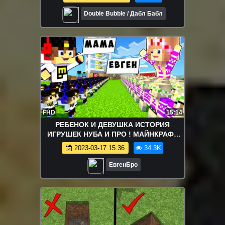
Double Bubble / Дабл Бабл
FHD
15:14
РЕБЕНОК И ДЕВУШКА ИСТОРИЯ
ИГРУШЕК НУБА И ПРО ! МАЙНКРАФТ
ВЫЖИВАНИЕ БОМЖА ВИДЕО
2023-03-17 15:36
34.3K
ТРОЛЛИНГ MINECRAFT
ЕвгенБро