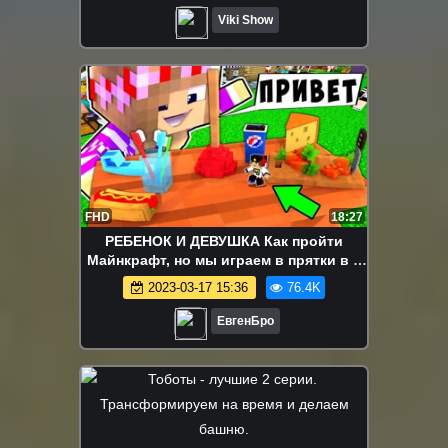
Viki Show
FHD
18:27
РЕБЕНОК И ДЕВУШКА Как пройти
Майнкрафт, но мы играем в прятки в 1
блок ! НУБ И ПРО ВИДЕО MINECRAFT
2023-03-17 15:36
76.4K
ЕвгенБро