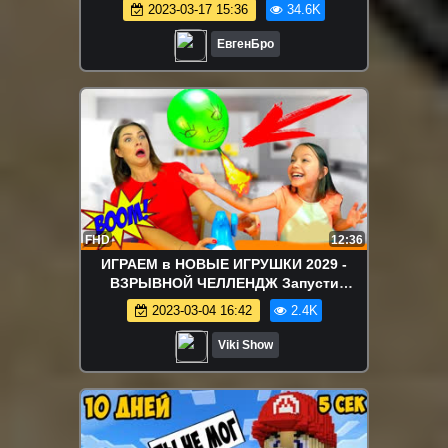
ПРО ТРОЛЛИНГ MINECRAFT
2023-03-17 15:36
34.6K
ЕвгенБро
FHD
12:36
ИГРАЕМ в НОВЫЕ ИГРУШКИ 2029 -
ВЗРЫВНОЙ ЧЕЛЛЕНДЖ Запусти
ГОЛОВУ Buddy's Balloon Launch Game
2023-03-04 16:42
2.4K
Challenge Игра Для Детей / Вики Шоу
Viki Show