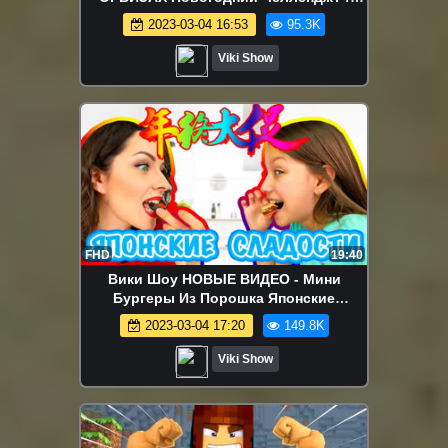
Вики Шоу
2023-03-04 16:53
95.3K
Viki Show
FHD
19:40
Вики Шоу НОВЫЕ ВИДЕО - Мини
Бургеры Из Порошка Японские
Вкусняшки Против Настоящей Еды /
2023-03-04 17:20
149.8K
Вики Шоу
Viki Show