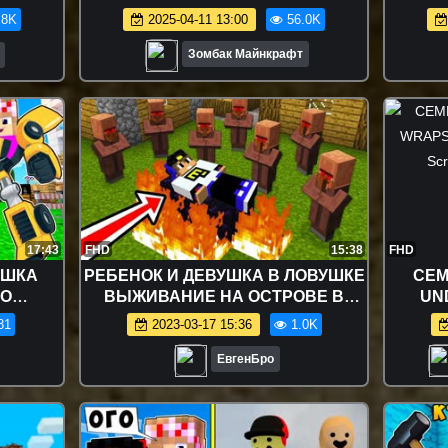
ЕНЯЧИЙ
МАЙНКРАФТ ЗОМБАК Sprunki
девушк
.8K
2025-04-11 13:00
56.0K
Incredibox
Зомбак Майнкрафт
17:43
FHD
15:38
FHD
УШКА
РЕБЕНОК И ДЕВУШКА В ЛОВУШКЕ
СЕМ
РО
ВЫЖИВАНИЕ НА ОСТРОВЕ В
UN
А!
МАЙНКРАФТ! MINECRAFT
СЮРПР
81
2023-03-17 15:36
1.0K
 ЖИЗНИ
ЕвгенБро