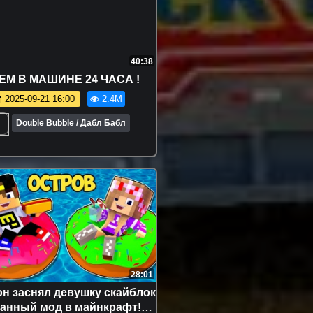
40:38
М В МАШИНЕ 24 ЧАСА !
2025-09-21 16:00
2.4M
Double Bubble / Дабл Бабл
28:01
н заснял девушку скайблок
анный мод в майнкрафт!