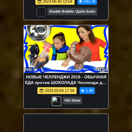
2023-06-30 13:54
142.7K
Double Bubble / Дабл Бабл
FHD
11:04
НОВЫЕ ЧЕЛЛЕНДЖИ 2018 - ОБЫЧНАЯ
ЕДА против ШОКОЛАДА Челлендж для
детей Шоколадная Coca Cola vs
2023-03-04 17:04
1.4K
Настоящая / Вики Шоу
Viki Show