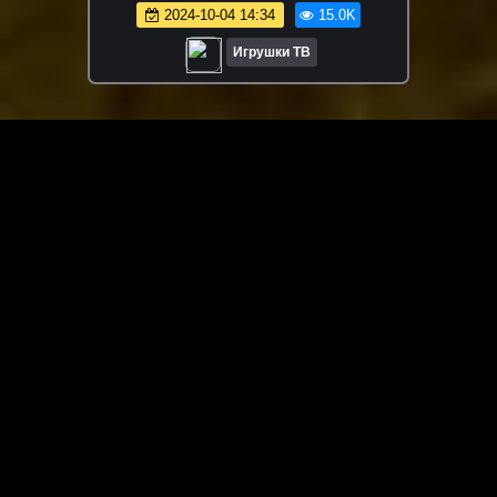
динозавров на русском | Игрушки ТВ
2024-10-04 14:34
15.0K
Игрушки ТВ
ЗАГРУЗИТЬ ЕЩЁ ВИДЕО
О сайте
Специально для Вас мы отобрали вручную самое лучшее
видео! Смотрите видео онлайн на HDVK.ru. Смотреть
онлайн фильмы и сериалы бесплатно, музыкальные
клипы, новости мира и кино, обзоры мобильных
устройств. Мультфильмы, аниме, дорамы смотреть