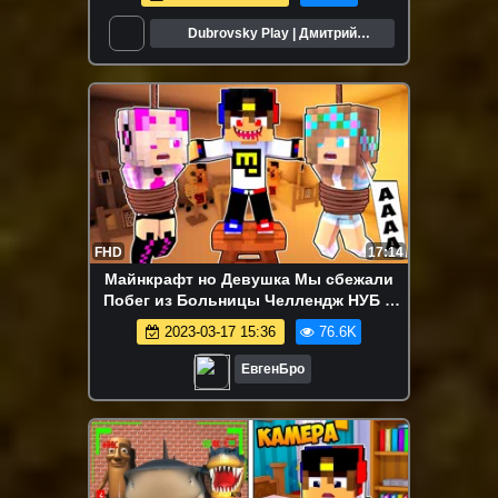
Dubrovsky Play | Дмитрий
Дубровский
FHD
17:14
Майнкрафт но Девушка Мы сбежали
Побег из Больницы Челлендж НУБ И
ПРО ВИДЕО ТРОЛЛИНГ MINECRAFT
2023-03-17 15:36
76.6K
ЕвгенБро