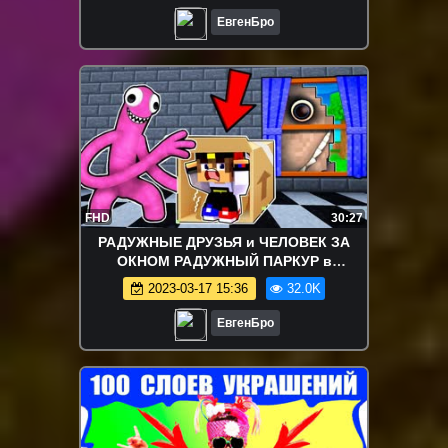
ЕвгенБро
FHD
30:27
РАДУЖНЫЕ ДРУЗЬЯ и ЧЕЛОВЕК ЗА
ОКНОМ РАДУЖНЫЙ ПАРКУР в
Майнкрафт НУБ И ПРО ВИДЕО
2023-03-17 15:36
32.0K
ТРОЛЛИНГ MINECRAFT
ЕвгенБро