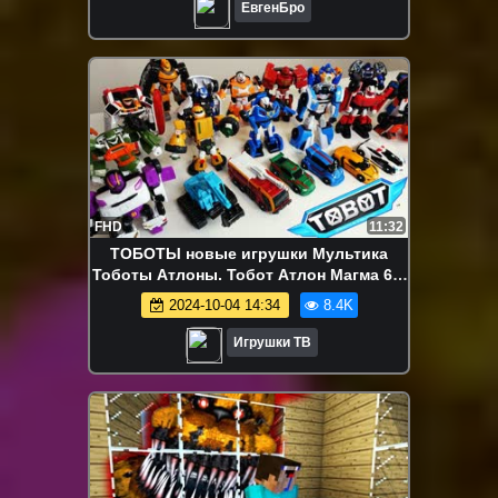
ЕвгенБро
FHD
11:32
ТОБОТЫ новые игрушки Мультика
Тоботы Атлоны. Тобот Атлон Магма 6 и
машинки-трансформеры. Tobot X Y Z
2024-10-04 14:34
8.4K
Игрушки ТВ