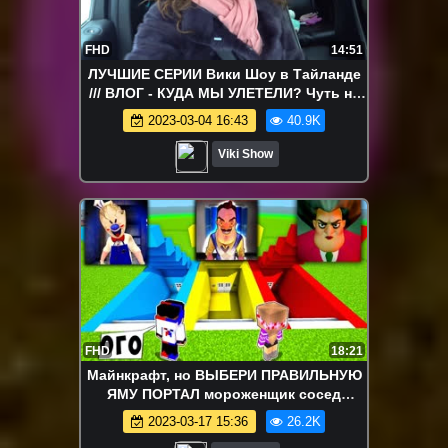
FHD
14:51
ЛУЧШИЕ СЕРИИ Вики Шоу в Тайланде
/// ВЛОГ - КУДА МЫ УЛЕТЕЛИ? Чуть не
ОПОЗДАЛИ на Самолет Новогодние
2023-03-04 16:43
40.9K
Каникулы на Пляже Влог / Вики Шоу
Viki Show
FHD
18:21
Майнкрафт, но ВЫБЕРИ ПРАВИЛЬНУЮ
ЯМУ ПОРТАЛ мороженщик сосед
училка мисс ти девушка ВИДЕО
2023-03-17 15:36
26.2K
MINECRAFT