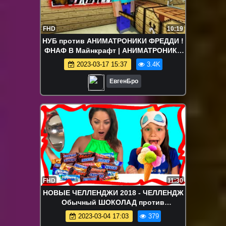
FHD
10:19
НУБ против АНИМАТРОНИКИ ФРЕДДИ !
ФНАФ В Майнкрафт | АНИМАТРОНИКИ
МОД FNAF против БАЗА ПРО
2023-03-17 15:37
3.4K
MINECRAFT
ЕвгенБро
FHD
11:30
НОВЫЕ ЧЕЛЛЕНДЖИ 2018 - ЧЕЛЛЕНДЖ
Обычный ШОКОЛАД против
МОРОЖЕНОГО Редкое Мороженое
2023-03-04 17:03
379
Сникерс Марс Твикс Баунти / Вики Шоу