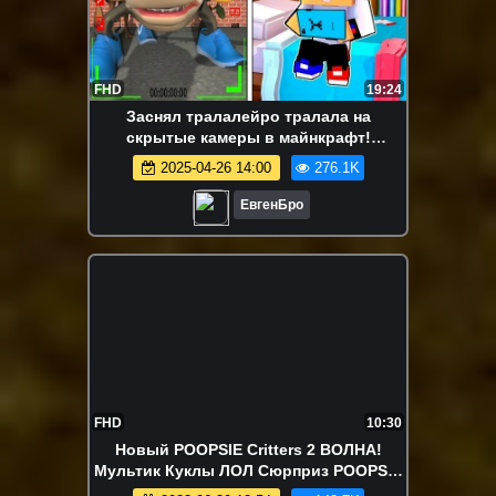
FHD
19:24
Заснял тралалейро тралала на
скрытые камеры в майнкрафт!
Девушка новичок видео minecraft
2025-04-26 14:00
276.1K
ЕвгенБро
FHD
10:30
Новый POOPSIE Critters 2 ВОЛНА!
Мультик Куклы ЛОЛ Сюрприз POOPSIE
RAINBOW SURPRISE DOLL