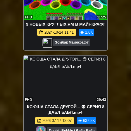
FHD
11:25
9 НОВЫХ КРУГЛЫХ ЯМ В МАЙНКРАФТ
2024-10-14 11:41
2.6K
Зомбак Майнкрафт
FHD
29:43
КСЮША СТАЛА ДРУГОЙ... 😨 СЕРИЯ 8
ДАБЛ БАБЛ.mp4
2026-07-17 13:07
637.8K
Double Bubble / Дабл Бабл