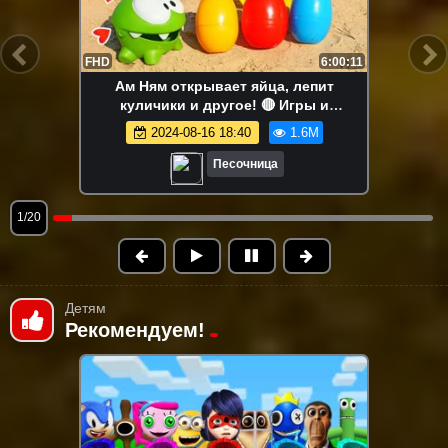
FHD
5:32
Ам Ням сбежал на улицу! Приключения
в песочнице и видео про игрушки для
малышей
2025-06-06 14:30
1.1M
Песочница
2/20
Детям
Рекомендуем!