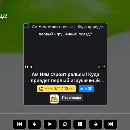
ца!
FHD
8:35
Ам Ням строит рельсы! Куда
приедет первый игрушечный
поезд?
2026-07-17 13:00
5.3K
Песочница