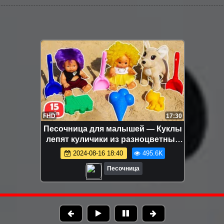
FHD
17:30
Песочница для малышей — Куклы
лепят куличики из разноцветных
формочек — Развивающее видео
2024-08-16 18:40
495.6K
для детей
Песочница