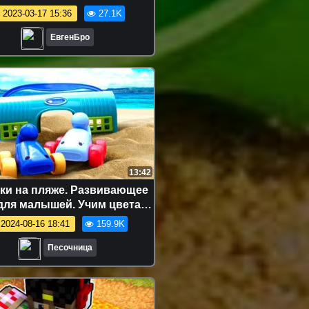
ЛЬНУЮ ПЛАНЕТУ ! НУБА И
2023-03-17 15:36
27.1K
РО ВИДЕО MINECRAFT
ЕвгенБро
13:42
ки на пляже. Развивающее
для малышей. Учим цвета и
счет
2024-08-16 18:41
159.9K
Песочница