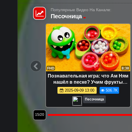
Популярные Видео На Канале:
Песочница
17:08
FHD
8:38
строят
Познавательная игра: что Ам Ням
ица -
нашёл в песке? Учим фрукты
шей -
вместе!
2.4K
2025-09-09 13:00
506.7K
Песочница
15/20