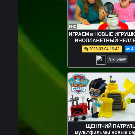
FHD
ИГРАЕМ в НОВЫЕ ИГРУШКИ
ИНОПЛАНЕТНЫЙ ЧЕЛЛ
Никто Не Уйдёт Сухим Flu
2023-03-04 16:42
4.
Challenge / Вики Шо
Viki Show
HD
ЩЕНЯЧИЙ ПАТРУЛ
мультфильмы новые се