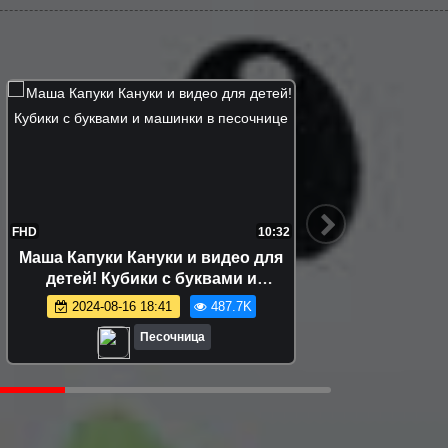
FHD
10:32
FHD
Маша Капуки Кануки и видео для
Ми
детей! Кубики с буквами и
Раз
машинки в песочнице
ма
2024-08-16 18:41
487.7K
2
Песочница