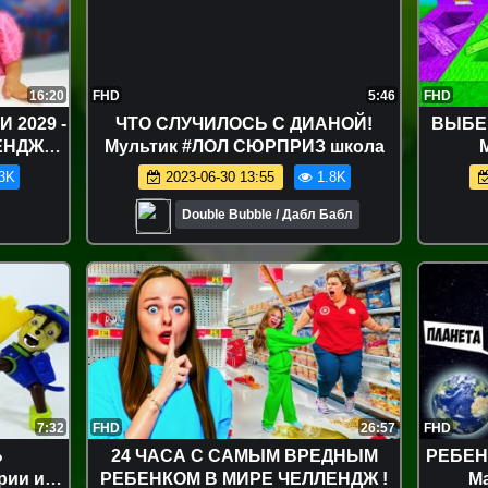
16:20
FHD
5:46
FHD
 2029 -
ЧТО СЛУЧИЛОСЬ С ДИАНОЙ!
ВЫБЕ
ЕНДЖ
Мультик #ЛОЛ СЮРПРИЗ школа
sh Game
3K
2023-06-30 13:55
1.8K
у
Double Bubble / Дабл Бабл
7:32
FHD
26:57
FHD
Ь
24 ЧАСА С САМЫМ ВРЕДНЫМ
РЕБЕН
рии и
РЕБЕНКОМ В МИРЕ ЧЕЛЛЕНДЖ !
М