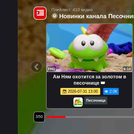
Плейлист: 410 видео
🌞 Новинки канала Песочни
7:46
FHD
6:10
в разные
Ам Ням охотится за золотом в
 игрушки
песочнице 👑
а
5.3K
2026-07-31 13:00
2.0K
Песочница
3/50