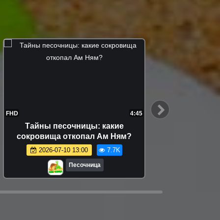
FHD
4:45
FHD
Тайны песочницы: какие
Видео
сокровища откопал Ам Ням?
Хоп игр
2026-07-10 13:00
7.7K
Песочница