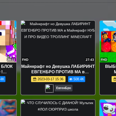
20:11
FHD
27:43
FHD
 БЛОК
Майнкрафт но Девушка ЛАБИРИНТ
ВЫБ
 !
ЕВГЕНБРО ПРОТИВ МА в
 ЖИЗНИ
Майнкрафт НУБ И ПРО ВИДЕО
.4K
2023-03-17 15:36
508.4K
CRAFT
ТРОЛЛИНГ MINECRAFT
ЕвгенБро