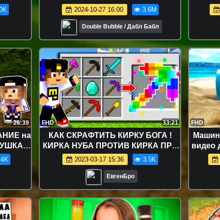
и и
ПРАВИ
0K
2024-10-27 16:00
3.6M
ушки ТВ
П
Double Bubble / Дабл Бабл
26:39
FHD
33:21
FHD
НИЕ на
КАК СКРАФТИТЬ КИРКУ БОГА !
Машин
ВУШКА
КИРКА НУБА ПРОТИВ КИРКА ПРО
видео 
ЛЛИНГ
в МАЙНКРАФТ ДЕВУШКА ВИДЕО
.4K
2023-03-17 15:36
3.5K
ТРОЛЛИНГ MINECRAFT
ЕвгенБро