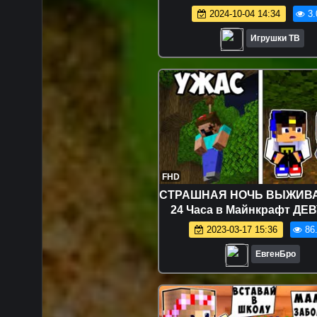
Герои в Масках Игрушк
2024-10-04 14:34
3.
Сюрпризы для детей - Игр
Игрушки ТВ
FHD
СТРАШНАЯ НОЧЬ ВЫЖИВА
24 Часа в Майнкрафт ДЕ
НУБ И ПРО ВИДЕО ТРО
2023-03-17 15:36
86
MINECRAFT
ЕвгенБро