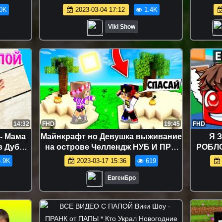
ИДЕО
РОЛЛЫ ФИЛАДЕЛЬФИЯ с
0K
2023-03-04 17:12
1.4K
Шоколадом Лимоном и Килькой /
Вики Шоу
Viki Show
14:32
FHD
19:45
FHD
- Мама
Майнкрафт но Девушка выживание
Я 
в Дубаи
на острове Челлендж НУБ И ПРО
РОБЛО
Шоу
ВИДЕО ТРОЛЛИНГ MINECRAFT
но
.9K
2023-03-17 15:36
619
ЕвгенБро