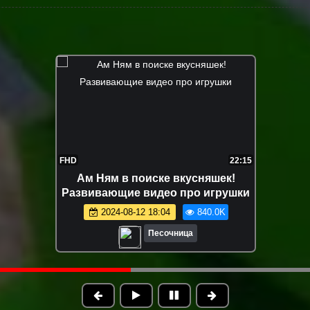
FHD
12:04
Маша Капуки и игрушки на пляже -
Развивающее видео для малышей
2024-08-16 18:41
632.0K
Песочница