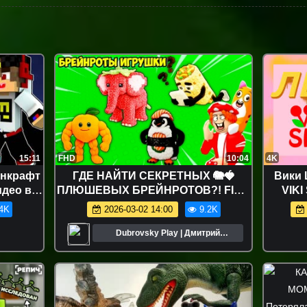
15:11
FHD
10:04
4K
йнкрафт
ГДЕ НАЙТИ СЕКРЕТНЫХ 🐘🍓
Вики 
део в
ПЛЮШЕВЫХ БРЕЙНРОТОВ?! FIND
VIKI
арты
the PLUSHIE BRAINROT - №2 в
4K
2026-03-02 14:00
9.2K
ROBLOX
Dubrovsky Play | Дмитрий
Дубровский