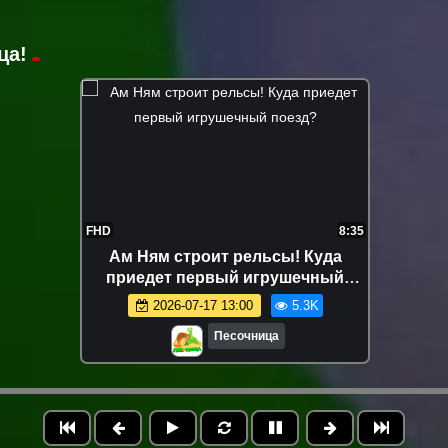
ца!
FHD
8:35
Ам Ням строит рельсы! Куда
приедет первый игрушечный
поезд?
2026-07-17 13:00
5.3K
Песочница