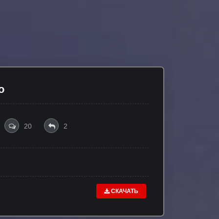
о
20
2
СКАЧАТЬ