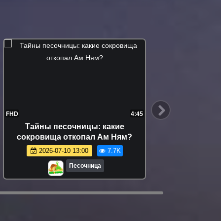
FHD
4:45
FHD
Тайны песочницы: какие
Видео
сокровища откопал Ам Ням?
Хоп игр
2026-07-10 13:00
7.7K
Песочница