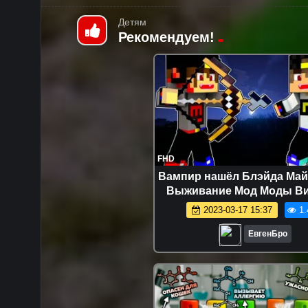
Детям
Рекомендуем!
FHD
Вампир нашёл Блэйда Ма
Выживание Мод Моды Ви
Майнкрафте Хоррор К
2023-03-17 15:37
1.
ЕвгенБро