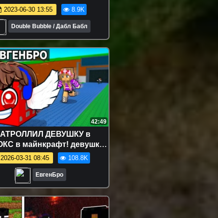
СЮРПРИЗ Школа
2023-06-30 13:55
8.9K
Double Bubble / Дабл Бабл
42:49
ЗАТРОЛЛИЛ ДЕВУШКУ в
КС в майнкрафт! девушка
вичок видео minecraft
2026-03-31 08:45
108.8K
ЕвгенБро