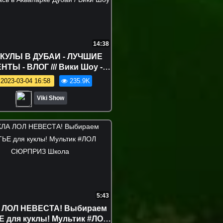
14:38
КУЛЫ В ДУБАИ - ЛУЧШИЕ
ТЫ - ВЛОГ /// Вики Шоу -
ялась в Аквапарке Дубаи /
2023-03-04 16:58
235.9K
Вики Шоу
Viki Show
5:43
 ЛОЛ НЕВЕСТА! Выбираем
 для куклы! Мультик #ЛОЛ