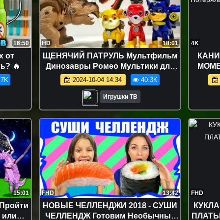
16:50
HD
18:01
4K
х от
ЩЕНЯЧИЙ ПАТРУЛЬ Мультфильм
КАНИ
ь? 🔥
Динозавры Ромео Мультики для
МОМЕН
детей Герои в масках Игрушки Paw
Потер
.7K
2024-10-04 14:34
40.3K
Patrol
Игрушки ТВ
15:01
FHD
13:42
FHD
Пройти
НОВЫЕ ЧЕЛЛЕНДЖИ 2018 - СУШИ
КУКЛА
 или
ЧЕЛЛЕНДЖ Готовим Необычные
ПЛАТЬЕ