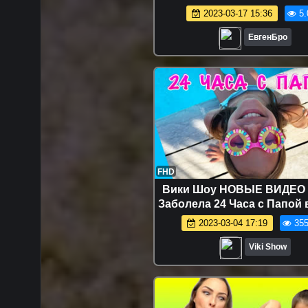
дракон ! НУБА И ПРО В
2023-03-17 15:36
5.
MINECRAFT
ЕвгенБро
FHD
Вики Шоу НОВЫЕ ВИДЕО 
Заболела 24 Часа с Папой 
Влог и Шопинг / Вики 
2023-03-04 17:19
355
Viki Show